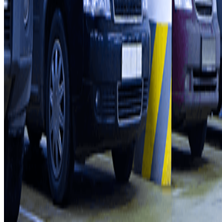
Profissionais
Fornecedor de estacionamento
Afiliados
Contacto
Contacte-nos
FAQ
Pode utilizar estes métodos de pagamento:
Termos de utilização e contratação
Condições de cancelamento
Política de cookies
Gerir cookies
Política de privacidade
Whistleblowing
©2026 Parclick. All rights reserved