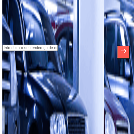
Subscreva a nossa newsletter e saiba mais
sobre descontos, sorteios e muitas outras
surpresas.
*Ao subscrever, aceita a nossa Política de Privacidade para receber
comunicações comerciais da Parclick. Sem qualquer obrigação,
pode cancelar a sua subscrição sempre que quiser na mesma
newsletter.
Sobre a Parclick
Quem somos
Como funciona
Os nossos parques de estacionamento
Vamos colaborar?