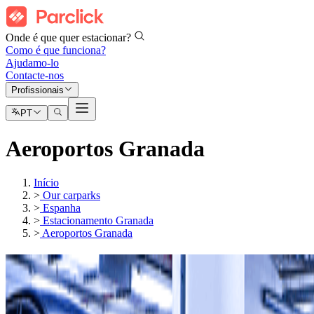
Onde é que quer estacionar?
Como é que funciona?
Ajudamo-lo
Contacte-nos
Profissionais
PT
Aeroportos Granada
Início
>
Our carparks
>
Espanha
>
Estacionamento Granada
>
Aeroportos Granada
Os nossos parques de estacionamento em
Aeroporto Federico
García Lorca - Granada (GRX)