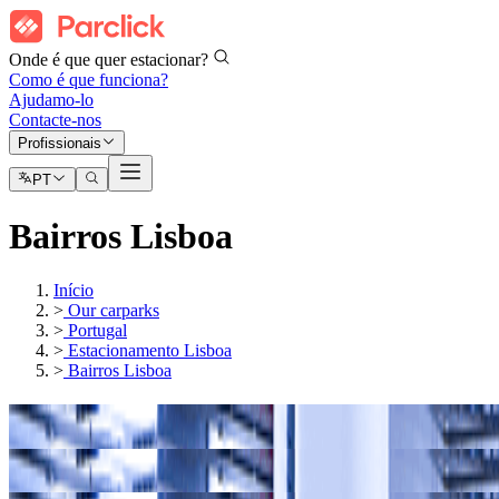
Onde é que quer estacionar?
Como é que funciona?
Ajudamo-lo
Contacte-nos
Profissionais
PT
Bairros Lisboa
Início
>
Our carparks
>
Portugal
>
Estacionamento Lisboa
>
Bairros Lisboa
Os nossos parques de estacionamento em
Bairro Alto Lisboa
Os nossos parques de estacionamento em
Saldanha (Lisboa)