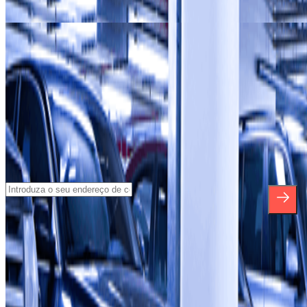
Os nossos parques de estacionamento em
Amoreiras
Os nossos parques de estacionamento em
Chiado (Baixa-
Chiado)
Subscreva a nossa newsletter e saiba mais
sobre descontos, sorteios e muitas outras
surpresas.
*Ao subscrever, aceita a nossa Política de Privacidade para receber
comunicações comerciais da Parclick. Sem qualquer obrigação,
pode cancelar a sua subscrição sempre que quiser na mesma
newsletter.
Sobre a Parclick