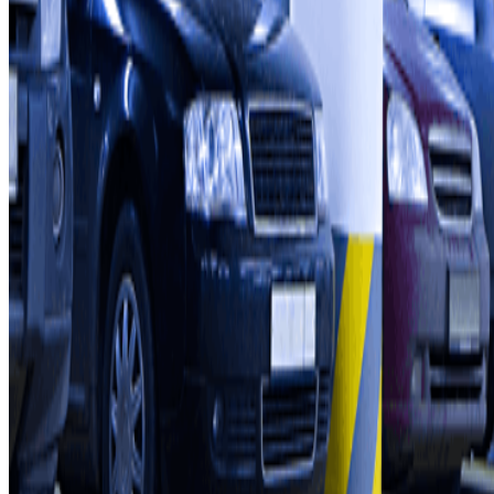
Quem somos
Como funciona
Os nossos parques de estacionamento
Vamos colaborar?
Profissionais
Fornecedor de estacionamento
Afiliados
Contacto
Contacte-nos
FAQ
Pode utilizar estes métodos de pagamento:
Termos de utilização e contratação
Condições de cancelamento