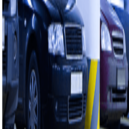
Quem somos
Como funciona
Os nossos parques de estacionamento
Vamos colaborar?
Profissionais
Fornecedor de estacionamento
Afiliados
Contacto
Contacte-nos
FAQ
Pode utilizar estes métodos de pagamento:
Termos de utilização e contratação
Condições de cancelamento
Política de cookies