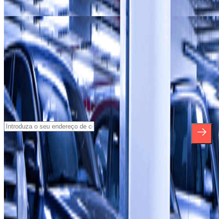
Os nossos parques de estacionamento em
La Porte d'Orléans
Os nossos parques de estacionamento em
A Porte d'Italie
Subscreva a nossa newsletter e saiba mais
sobre descontos, sorteios e muitas outras
surpresas.
*Ao subscrever, aceita a nossa Política de Privacidade para receber
comunicações comerciais da Parclick. Sem qualquer obrigação,
pode cancelar a sua subscrição sempre que quiser na mesma
newsletter.
Sobre a Parclick