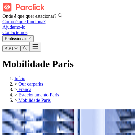
Onde é que quer estacionar?
Como é que funciona?
Ajudamo-lo
Contacte-nos
Profissionais
PT
Mobilidade Paris
Início
>
Our carparks
>
França
>
Estacionamento Paris
>
Mobilidade Paris
Os nossos parques de estacionamento em
Os nossos parques de estacionamento em