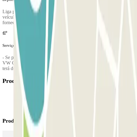
Liga para o parque de estacionamento para solicitares a entrega do
veículo. O número de telefone do parque de estacionamento será
fornecido assim que concluíres a reserva.
Serviços extra (não incluídos no preço)
- Se possui um veículo diferente de um carro (ex.: carrinhas como
VW Caravelle, Mercedes Vito, Opel Vivaro, autocaravanas, etc.),
terá de pagar um acréscimo de 30% no estacionamento.
Produtos disponíveis
Produtos Parclick