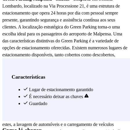
Lombardo, localizado na Via Processione 21, é uma estrutura de
estacionamento que opera 24 horas por dia com pessoal sempre
presente, garantindo segurança e assistência contínua aos seus
clientes. A localização estratégica do Green Parking torna-o uma
escolha ideal para os passageiros do aeroporto de Malpensa. Uma
das características distintivas do Green Parking é a variedade de
opções de estacionamento oferecidas. Existem numerosos lugares de
estacionamento disponíveis, tanto cobertos como descobertos,
satisfazendo as diversas necessidades dos viajantes. Além disso, o
estacionamento também recebe veículos a GPL, ampliando ainda
mais a gama de veículos que podem utilizar os seus serviços. Antes
Características
de chegar ao terminal, ligue para o estacionamento para informar a
equipe da sua chegada. Desta forma, um operador já estará à sua
Lugar de estacionamento garantido
espera para levar o seu carro com segurança para o estacionamento,
É necessário deixar as chaves
permitindo-lhe iniciar as suas férias sem preocupações. O Green
Guardado
Parking não se limita a oferecer vagas de estacionamento, mas
também disponibiliza uma ampla gama de serviços adicionais. Entre
estes, a lavagem de automóveis e o carregamento de veículos
Como lá chegar