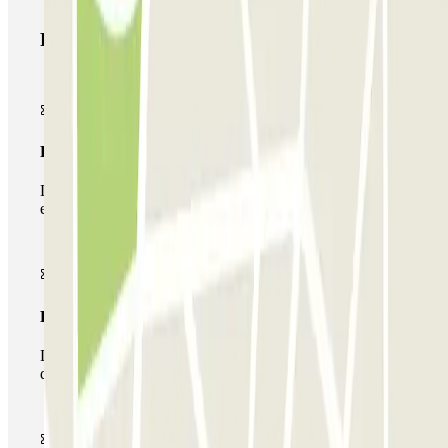
Produtos Parclick
Passe simples
Durante a sua estadia, só poderá entrar e sair do parque de
estacionamento uma vez.
Passe multiestacionamento
Durante a sua estadia, pode utilizar toda a rede de parques
de estacionamento deste operador disponível em Parclick.