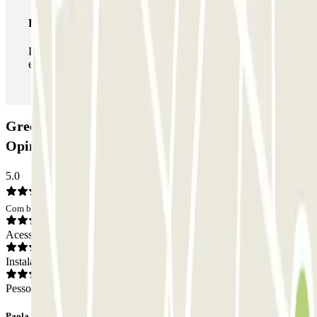
Passe ilimitado
Durante a sua estadia, pode entrar e sair do parque de
estacionamento as vezes que quiser.
Green Parking Malpensa - Car Valet - Scoperto:
Opiniões
5.0
Com base em 1 opiniões
Acesso
Instalações
Pessoal
Paola