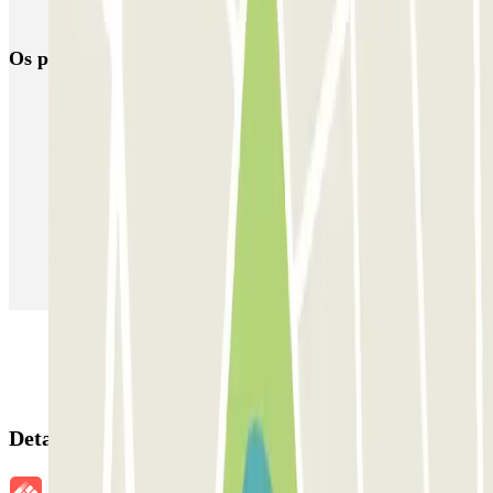
Milão-Malpensa (MXP)
Os parques de estacionamento
mais reservados
Estacionamento em Porto
Estacionamento em Lisboa
Estacionamento em Veneza
Estacionamento em Sevilha
Estacionamento em Madrid
Estacionamento em Aeroporto de Adolfo Suárez Madrid–Barajas
(MAD)
Detalhes da reserva