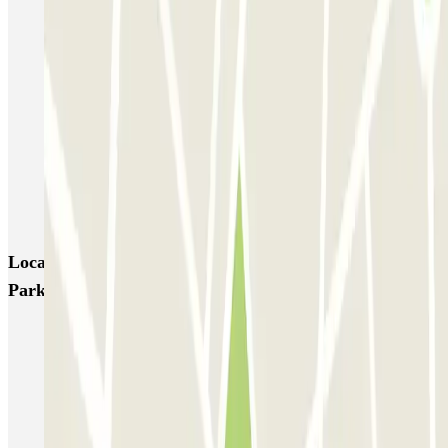
Green Parking Malpensa - Car Valet - Scoperto
Green Parking Malpensa - Car Valet - Coperto
P3 Express T1 Malpensa - SEA Ufficiale (Scoperto)
P5 Easy T2 Malpensa - SEA Ufficiale (Scoperto)
P6 Smart T2 Malpensa - SEA Ufficiale (Scoperto)
P6 Smart T2 Malpensa - SEA Ufficiale (Coperto)
Locais e eventos interessantes próximos de Green
Parking Malpensa - Car Valet - Scoperto
Parque de estacionamento perto do Terminal 1 do Aeroporto de
Milão-Malpensa (MXP)
Parque de estacionamento em Aeroporto de Milão-Malpensa
(MXP)
Parque de estacionamento perto do Terminal 2 do Aeroporto de