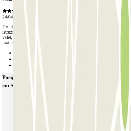
24/04/2025
Ho utilizzato il servizio di car valet che è stato molto pratico. Le
istruzioni su quale numero da chiamare all'arrivo per chiamare il
valet, deve essere esplicitato meglio. Per il resto servizio veloce e
pratico.
Anterior
1
Seguinte
Parques de estacionamento com melhor classificação
em Somma Lombardo
MxPark Malpensa - Shuttle - Scoperto
Green Parking Malpensa - Shuttle - Scoperto
Green Parking Malpensa - Shuttle - Coperto