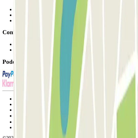
Profissionais
Fornecedor de estacionamento
Afiliados
Contacto
Contacte-nos
FAQ
Pode utilizar estes métodos de pagamento:
Termos de utilização e contratação
Condições de cancelamento
Política de cookies
Gerir cookies
Política de privacidade
Whistleblowing
©2026 Parclick. All rights reserved