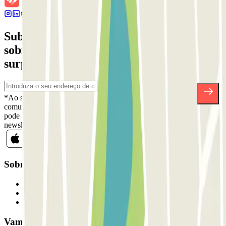
Subscreva a nossa newsletter e saiba mais
sobre descontos, sorteios e muitas outras
surpresas.
*Ao subscrever, aceita a nossa Política de Privacidade para receber
comunicações comerciais da Parclick. Sem qualquer obrigação,
pode cancelar a sua subscrição sempre que quiser na mesma
newsletter.
Sobre a Parclick
Quem somos
Como funciona
Os nossos parques de estacionamento
Vamos colaborar?