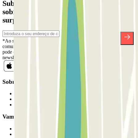
Subscreva a nossa newsletter e saiba mais
sobre descontos, sorteios e muitas outras
surpresas.
*Ao subscrever, aceita a nossa Política de Privacidade para receber
comunicações comerciais da Parclick. Sem qualquer obrigação,
pode cancelar a sua subscrição sempre que quiser na mesma
newsletter.
Sobre a Parclick
Quem somos
Como funciona
Os nossos parques de estacionamento
Vamos colaborar?
Profissionais
Fornecedor de estacionamento