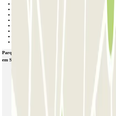
13
14
15
16
17
18
19
Seguinte
Parques de estacionamento com melhor classificação
em Somma Lombardo
MxPark Malpensa - Shuttle - Scoperto
Green Parking Malpensa - Shuttle - Scoperto
Green Parking Malpensa - Shuttle - Coperto
Green Parking Malpensa - Car Valet - Scoperto
Green Parking Malpensa - Car Valet - Coperto