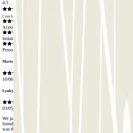
4.5
Com base em 55 opiniões
Acesso
Instalações
Pessoal
Mario
10/06/2026
Lynley
03/05/2026
We parked our car with Parclick as they were the cheapest we
found. However, to our amazement it was outstanding, the shuttle
was there immediately clean and new, no wait time being taken to