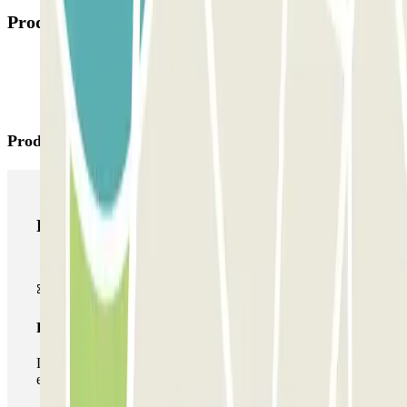
Produtos disponíveis
Produtos Parclick
Produtos Parclick
Passe simples
Durante a sua estadia, só poderá entrar e sair do parque de
estacionamento uma vez.