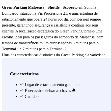
Green Parking Malpensa - Shuttle - Scoperto
em Somma
Lombardo, situado na Via Processione 21, é uma estrutura de
estacionamento que opera 24 horas por dia com pessoal sempre
presente, garantindo segurança e assistência contínua aos seus
clientes. A localização estratégica do Green Parking torna-o uma
escolha ideal para os passageiros do aeroporto de Malpensa, com
tempos de transferência muito curtos: apenas 8 minutos para o
Terminal 1 e 7 minutos para o Terminal 2.
Uma das características distintivas do Green Parking é a variedade
de opções de estacionamento oferecidas. Existem inúmeras vagas de
estacionamento cobertas e descobertas disponíveis, atendendo às
diversas necessidades dos viajantes. Além disso, o estacionamento
Características
também acomoda veículos a GPL, ampliando ainda mais a gama de
veículos que podem utilizar seus serviços.
Lugar de estacionamento garantido
Na chegada, os clientes são recebidos numa área de recepção
É necessário deixar as chaves
coberta. O processo de aceitação rápido permite economizar tempo
Guardado
precioso, com um serviço de transporte gratuito disponível
imediatamente ou em até 10 minutos para o traslado ao aeroporto.