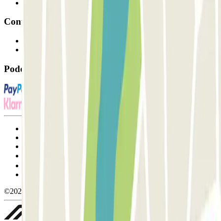
Afiliados
Contacto
Contacte-nos
FAQ
Pode utilizar estes métodos de pagamento:
Termos de utilização e contratação
Condições de cancelamento
Política de cookies
Gerir cookies
Política de privacidade
Whistleblowing
©2026 Parclick. All rights reserved