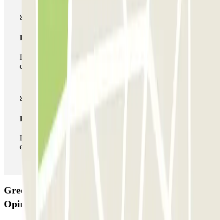
Passe multiestacionamento
Durante a sua estadia, pode utilizar toda a rede de parques
de estacionamento deste operador disponível em Parclick.
Passe ilimitado
Durante a sua estadia, pode entrar e sair do parque de
estacionamento as vezes que quiser.
Green Parking Malpensa - Shuttle - Scoperto:
Opiniões