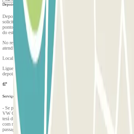
Depois da tua viagem
Depois de pegar as suas malas, ligue para o estacionamento para
solicitar a coleta. Durante a chamada, uma pessoa irá confirmar o
ponto de encontro no terminal do aeroporto. O número de telefone
do estacionamento será fornecido após a reserva ser feita.
No regresso da tua viagem, deverás passar pelo posto de
atendimento ao cliente para seguires as suas indicações.
Localização do posto de atendimento ao cliente:
Ligue para o transporte no número +39 03311602803 (pressione 1 e
depois novamente 1 conforme as instruções telefônicas).
Serviços extra (não incluídos no preço)
- Se possui um veículo diferente de um carro (ex.: carrinhas como
VW Caravelle, Mercedes Vito, Opel Vivaro, autocaravanas, etc.),
terá de pagar um acréscimo de 30% no estacionamento. - Para carros
com mais de 5 lugares, aplica-se um suplemento de 5 € por
passageiro a partir do sexto.