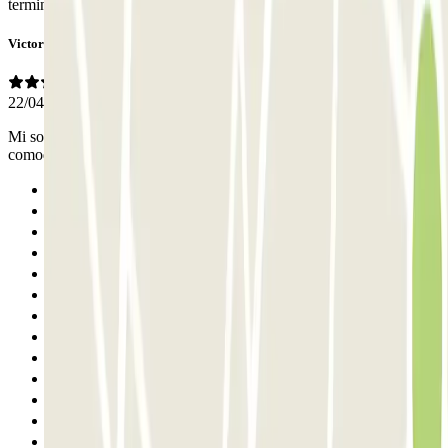
terminal or return. Staff spoke English and were beyond kind.
Victor
22/04/2026
Mi sono sentito sicuro a lasciare l’auto. Posizione
comodissima,autisti gentili Consigliatissimo,ci tornerò di sicuro,
Anterior
1
2
3
4
5
6
7
8
9
10
11
12