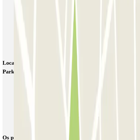
P3 Express T1 Malpensa - SEA Ufficiale (Scoperto)
P5 Easy T2 Malpensa - SEA Ufficiale (Scoperto)
P6 Smart T2 Malpensa - SEA Ufficiale (Scoperto)
P6 Smart T2 Malpensa - SEA Ufficiale (Coperto)
Locais e eventos interessantes próximos de Green
Parking Malpensa - Shuttle - Scoperto
Parque de estacionamento perto do Terminal 2 do Aeroporto de
Milão-Malpensa (MXP)
Parque de estacionamento perto do Terminal 1 do Aeroporto de
Milão-Malpensa (MXP)
Parque de estacionamento em Aeroporto de Milão-Malpensa
(MXP)
Os parques de estacionamento
mais reservados