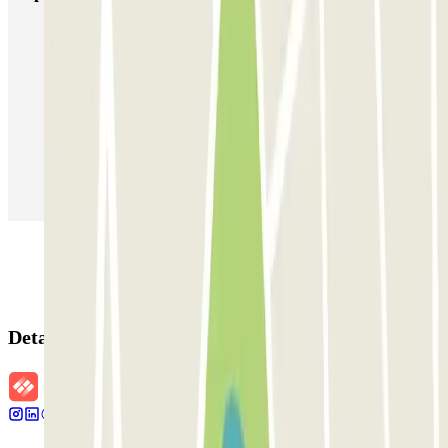
Estacionamento em Porto
Estacionamento em Lisboa
Estacionamento em Veneza
Estacionamento em Sevilha
Estacionamento em Madrid
Estacionamento em Aeroporto de Adolfo Suárez Madrid–Barajas
(MAD)
Detalhes da reserva