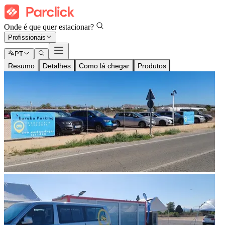
Onde é que quer estacionar?
Profissionais
PT
Resumo
Detalhes
Como lá chegar
Produtos