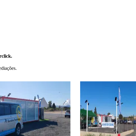
click.
ediações.