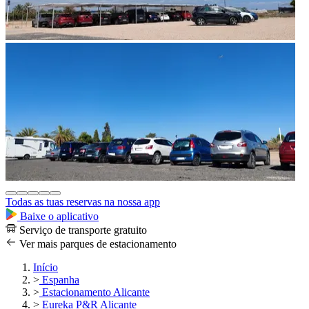
Todas as tuas reservas na nossa app
Baixe o aplicativo
Serviço de transporte gratuito
Ver mais parques de estacionamento
Início
>
Espanha
>
Estacionamento Alicante
>
Eureka P&R Alicante