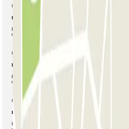
Passe simples
Durante a sua estadia, só poderá entrar e sair do parque de
estacionamento uma vez.
Passe multiestacionamento
Durante a sua estadia, pode utilizar toda a rede de parques
de estacionamento deste operador disponível em Parclick.
Passe ilimitado
Durante a sua estadia, pode entrar e sair do parque de
estacionamento as vezes que quiser.