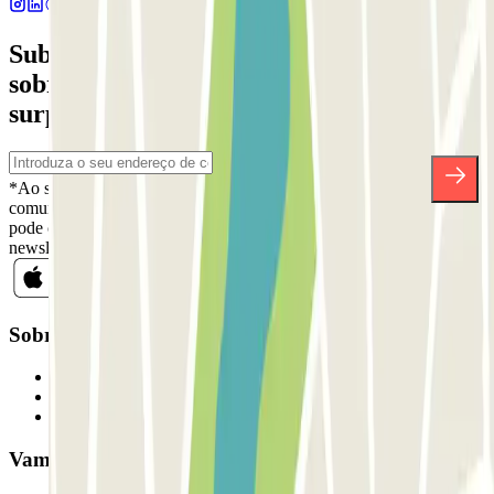
Subscreva a nossa newsletter e saiba mais
sobre descontos, sorteios e muitas outras
surpresas.
*Ao subscrever, aceita a nossa Política de Privacidade para receber
comunicações comerciais da Parclick. Sem qualquer obrigação,
pode cancelar a sua subscrição sempre que quiser na mesma
newsletter.
Sobre a Parclick
Quem somos
Como funciona
Os nossos parques de estacionamento
Vamos colaborar?