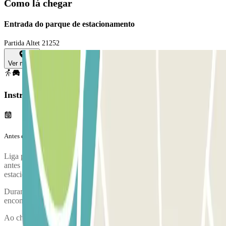
Como lá chegar
Entrada do parque de estacionamento
Partida Altet 21252
Ver mapa
Instruções
Antes da tua viagem
Liga para o parque de estacionamento aproximadamente 20 minutos
antes de chegares ao aeroporto. O número de telefone do parque de
estacionamento será fornecido assim que tiveres finalizado a reserva.
Durante a chamada, um funcionário irá confirmar-te o ponto de
encontro.
Ao chegares, irá realizar-se uma inspeção do teu veículo.