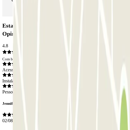
Estacionamento Park - King - Valet - descubierto:
Opiniões
4.8
Com base em 11 opiniões
Acesso
Instalações
Pessoal
Jennifer Desire
02/08/2026