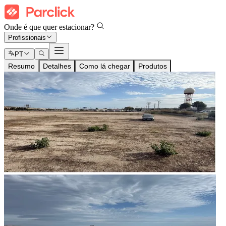
Onde é que quer estacionar?
Profissionais
PT
Resumo
Detalhes
Como lá chegar
Produtos