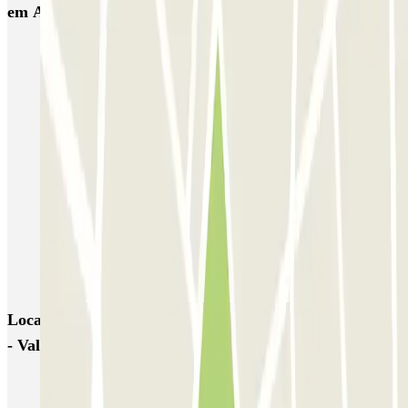
em Alicante
IC Vicente Inglada
SABA Maisonnave
Ecoparking - Aeropuerto Alicante - Descubierto
Parking Poniente
SABA Estación Alicante
Hermanos López Osaba
AENA Aeropuerto de Alicante-Elche - General P1
Aeroparking Alicante - Valet - Exterior / Descubierto
EMZ - Valet - Aeropuerto de Alicante - Cubierto/Semicubierto
Poeta Quintana
Locais e eventos interessantes próximos de Park - King
- Valet - descubierto
Reservar parque de estacionamento em Aeroporto de Alicante-
Elche (ALC)