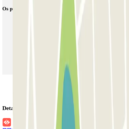
Os parques de estacionamento
mais reservados
Estacionamento em Porto
Estacionamento em Lisboa
Estacionamento em Veneza
Estacionamento em Sevilha
Estacionamento em Madrid
Estacionamento em Aeroporto de Adolfo Suárez Madrid–Barajas
(MAD)
Detalhes da reserva