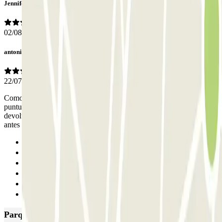
Jennifer Desire
02/08/2026
antonio
22/07/2026
Como siempre, todo perfecto. El coche se recogió con gran
puntualidad, muy buena comunicación por parte del personal. La
devolución fue también rapidísima (llegaron al punto de encuentro
antes que nosotros) y el servicio de limpieza una maravilla
Anterior
1
2
3
4
Seguinte
Parques de estacionamento com melhor classificação