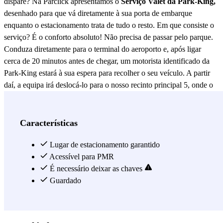
dispare? Na Parclick apresentamos o
Serviço Valet da Park-King,
desenhado para que vá diretamente à sua porta de embarque
enquanto o estacionamento trata de tudo o resto. Em que consiste o
serviço? É o conforto absoluto! Não precisa de passar pelo parque.
Conduza diretamente para o terminal do aeroporto e, após ligar
cerca de 20 minutos antes de chegar, um motorista identificado da
Park-King estará à sua espera para recolher o seu veículo. A partir
daí, a equipa irá deslocá-lo para o nosso recinto principal 5, onde o
seu carro ficará estacionado num lugar ao ar livre e vigiado 24 horas
por dia. Neste serviço é necessário entregar as chaves para que
possam realizar a deslocação. No regresso, basta ligar após recolher
Características
a sua bagagem e entregarão o carro no mesmo ponto do terminal.
Por que escolher o Park-King na Parclick? Ao reservar connosco,
Lugar de estacionamento garantido
tem a garantia de um serviço de valet profissional que utiliza um
Acessível para PMR
recinto próprio e vedado muito perto do aeroporto. Faça a sua
É necessário deixar as chaves
reserva agora e descole com total tranquilidade!
Guardado
Ver mais