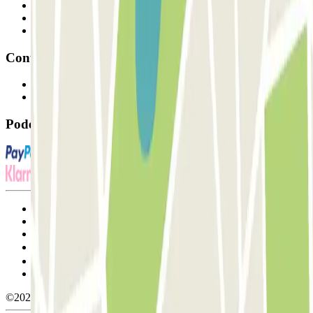
Profissionais
Fornecedor de estacionamento
Afiliados
Contacto
Contacte-nos
FAQ
Pode utilizar estes métodos de pagamento:
Termos de utilização e contratação
Condições de cancelamento
Política de cookies
Gerir cookies
Política de privacidade
Whistleblowing
©2026 Parclick. All rights reserved