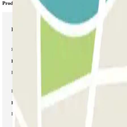
Produtos Parclick
Produtos Parclick
Passe simples
Durante a sua estadia, só poderá entrar e sair do parque de esta
Passe multiestacionamento
Durante a sua estadia, pode utilizar toda a rede de parques de e