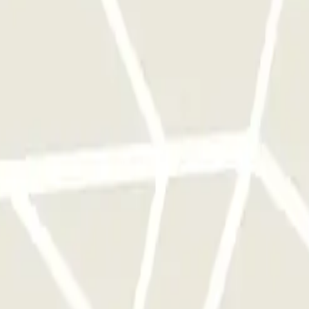
cionamento uma vez.
stacionamento deste operador disponível em Parclick.