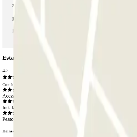
Passe ilimitado
Durante a sua estadia, pode entrar e sair do parque de estaciona
Estacionamento Q-Park Nieuwendijk: Opiniões
4.2
Com base em 184 opiniões
Acesso
Instalações
Pessoal
Heinz-Dieter