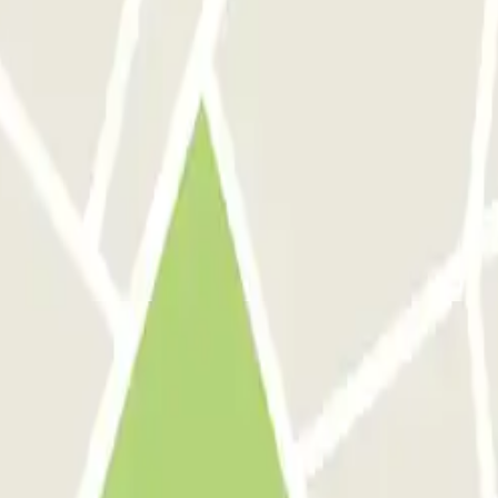
am. Un peu plus d'indications pour retrouver l'entrée piétons serait bi
chen, es ist kein WC vorhanden für die Kunden. Für diesen Preis eigentl