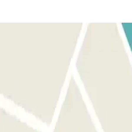
culo, e a barreira abrirá automaticamente sem que precise
NO SEU E-MAIL DE CONFIRMAÇÃO: Se o leitor não reconhecer
QR antecipadamente, dependendo da cobertura de rede, dentro do
sem que precise pressionar nenhum botão. Se a leitura da matrícula