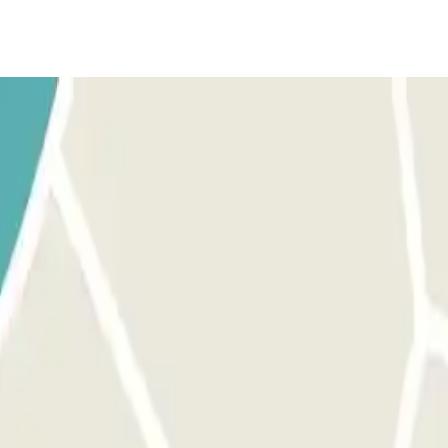
xime-se da barreira. O leitor de matrículas reconhecerá o seu veí
onível. SE A BARRAGEM NÃO ABRIR: USE O CÓDIGO QR RECEBIDO 
funcionar, ligue diretamente para o interfone. Carregue o seu código 
ículas reconhecerá o seu veículo, e a barreira abrirá automaticamente 
ermite sempre entradas e saídas múltiplas.