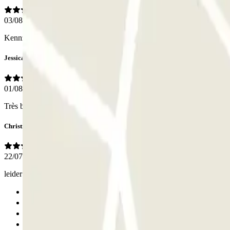
03/08/2026
Kennzeichenerkennung hat leider nicht funktioniert.
Jessica
01/08/2026
Très bon parking avec un emplacement parfait dans le centre d'Amsterd
Christian
22/07/2026
leider nur 1 Punkt bei Einrichtungen da die Parkflächen nach Urin rie
Anterior
1
2
3