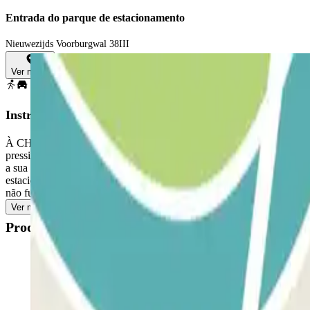
Entrada do parque de estacionamento
Nieuwezijds Voorburgwal 38III
Ver mapa
Instruções
À CHEGADA: Entre no estacionamento. PARA ABRIR A BARRAGEM: Apro
pressionar nenhum botão. Estacione em qualquer vaga disp
a sua matrícula, aproxime o código QR do leitor. Se ainda assim não 
estacionamento. PARA SAIR: Aproxime-se da barreira. O leitor de matr
não funcionar, escaneie o código QR no terminal de saída. A reserva p
Ver mais
Produtos disponíveis