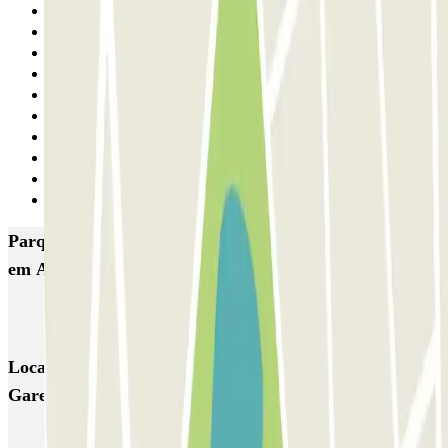
7
8
9
10
11
12
13
14
15
Seguinte
Parques de estacionamento com melhor classificação
em Anderlecht
INDIGO Gare du Midi 2
Locais e eventos interessantes próximos de INDIGO
Gare du Midi 2
Reservar parque de estacionamento em Aeroporto de Bruxelas-