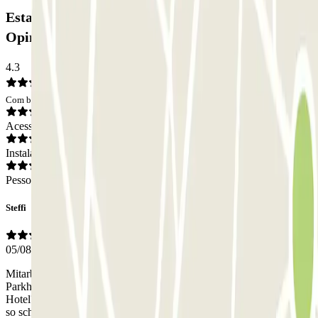
Estacionamento INDIGO Gare du Midi 2:
Opiniões
4.3
Com base em 43 opiniões
Acesso
Instalações
Pessoal
Steffi
05/08/2026
Mitarbeiter haben wir keinen gesehen. Rauskommen aus dem
Parkhaus war für uns etwas unübersichtlich, Fahrstuhl nur für
Hotel? Anderer Fahrstuhl funktionierte nicht. Da unser Gepäck nicht
so schwer war haben wir die Treppe genommen