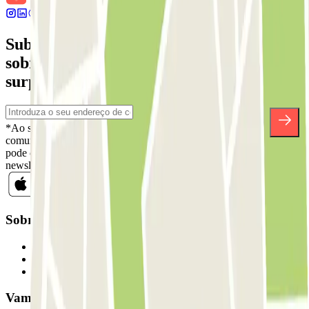
Subscreva a nossa newsletter e saiba mais
sobre descontos, sorteios e muitas outras
surpresas.
*Ao subscrever, aceita a nossa Política de Privacidade para receber
comunicações comerciais da Parclick. Sem qualquer obrigação,
pode cancelar a sua subscrição sempre que quiser na mesma
newsletter.
Sobre a Parclick
Quem somos
Como funciona
Os nossos parques de estacionamento
Vamos colaborar?