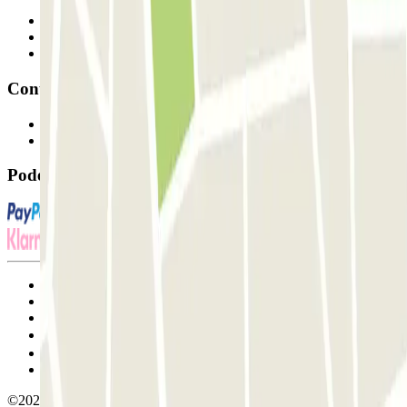
Profissionais
Fornecedor de estacionamento
Afiliados
Contacto
Contacte-nos
FAQ
Pode utilizar estes métodos de pagamento:
Termos de utilização e contratação
Condições de cancelamento
Política de cookies
Gerir cookies
Política de privacidade
Whistleblowing
©2026 Parclick. All rights reserved