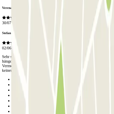
Verena
30/07/2026
Stefan
02/06/2026
Sehr sauber, gut zu finden, gut beleuchtet. Am besten haben uns die
hängenden Absperrungen zwischen den Parkplätzen zur
Vermeidung von Türdellen gefallen. Immer wieder gern. Wir hatten
keinen Kontakt zu Mitarbeitern, das war nicht nötig.
Anterior
1
2
3
4
5
6