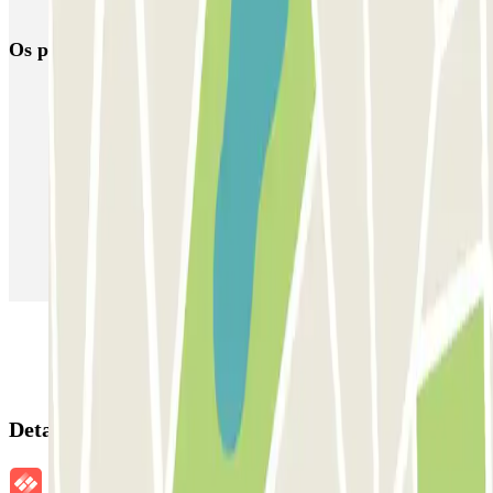
Nacional - Zaventem (BRU)
Os parques de estacionamento
mais reservados
Estacionamento em Porto
Estacionamento em Lisboa
Estacionamento em Veneza
Estacionamento em Sevilha
Estacionamento em Madrid
Estacionamento em Aeroporto de Adolfo Suárez Madrid–Barajas
(MAD)
Detalhes da reserva