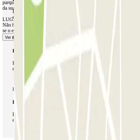
parque de estacionamento funcionar na altura. Nestes casos, no final
da sua reserva, receberá um recibo pelo tempo extra cobrado.
Durante a sua estadia, só poderá entrar e sair do parque de
estacionamento uma vez.
LUGAR NÃO GARANTIDO NESTE ESTACIONAMENTO.
Não há prioridade de entrada, e poderá ter de aguardar ou fazer fila
se o estacionamento estiver cheio.
Ver mais
Passe multiestacionamento
Durante a sua estadia, pode utilizar toda a rede de parques
de estacionamento deste operador disponível em Parclick.
Passe ilimitado
Durante a sua estadia, pode entrar e sair do parque de
estacionamento as vezes que quiser.