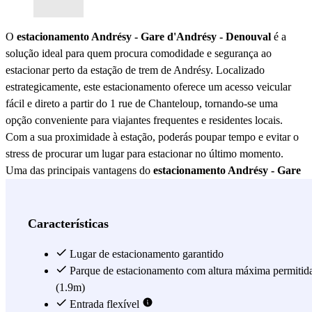
O
estacionamento Andrésy - Gare d'Andrésy - Denouval
é a
solução ideal para quem procura comodidade e segurança ao
estacionar perto da estação de trem de Andrésy. Localizado
estrategicamente, este estacionamento oferece um acesso veicular
fácil e direto a partir do 1 rue de Chanteloup, tornando-se uma
opção conveniente para viajantes frequentes e residentes locais.
Com a sua proximidade à estação, poderás poupar tempo e evitar o
stress de procurar um lugar para estacionar no último momento.
Uma das principais vantagens do
estacionamento Andrésy - Gare
d'Andrésy - Denouval
é a sua segurança. Equipado com sistemas
de vigilância modernos, este estacionamento garante a proteção do
teu veículo 24 horas por dia. Além disso, o pessoal de segurança
Características
está sempre atento para oferecer assistência em caso de qualquer
eventualidade. Esta tranquilidade é inestimável, especialmente se
Lugar de estacionamento garantido
planeias deixar o teu carro por um período prolongado enquanto
Parque de estacionamento com altura máxima permitid
viajas. O
estacionamento Andrésy - Gare d'Andrésy - Denouval
(1.9m)
também se destaca pela sua acessibilidade. Com amplas vagas de
Entrada flexível