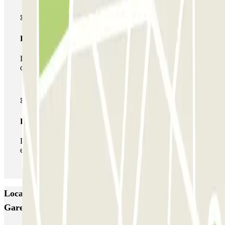
Passe multiestacionamento
Durante a sua estadia, pode utilizar toda a rede de parques
de estacionamento deste operador disponível em Parclick.
Passe ilimitado
Durante a sua estadia, pode entrar e sair do parque de
estacionamento as vezes que quiser.
Locais e eventos interessantes próximos de Denouval -
Gare d'Andrésy Zenpark