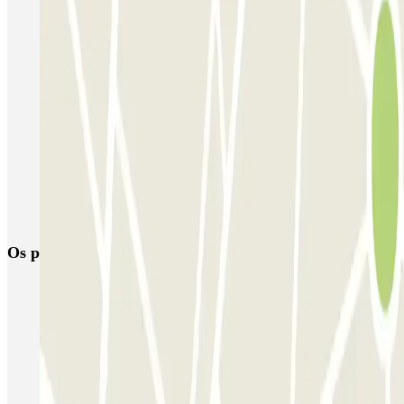
Estacionamento perto de Porte Dauphine
Estacionamento no velódromo de Saint-Quentin-en-Yvelines
Estacionamento perto do Bairro de Ternes em Paris
Estacionamento perto do Arco do Triunfo - Place de l'Etoile
Charles de Gaulle
Estacionamento perto do Distrito de Wagram em Paris
Estacionamento perto do Hôpital Sainte Périne
Estacionamento perto do Parc Monceau
Os parques de estacionamento
mais reservados
Estacionamento em Porto
Estacionamento em Lisboa
Estacionamento em Veneza
Estacionamento em Sevilha
Estacionamento em Madrid