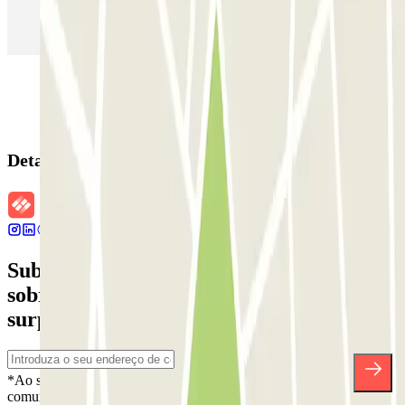
Estacionamento em Aeroporto de Adolfo Suárez Madrid–Barajas
(MAD)
Detalhes da reserva
Subscreva a nossa newsletter e saiba mais
sobre descontos, sorteios e muitas outras
surpresas.
*Ao subscrever, aceita a nossa Política de Privacidade para receber
comunicações comerciais da Parclick. Sem qualquer obrigação,