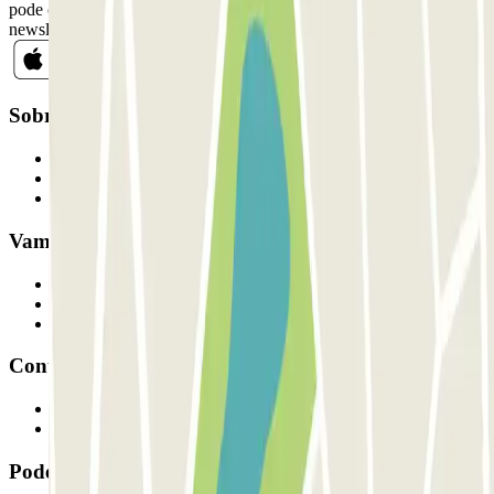
pode cancelar a sua subscrição sempre que quiser na mesma
newsletter.
Sobre a Parclick
Quem somos
Como funciona
Os nossos parques de estacionamento
Vamos colaborar?
Profissionais
Fornecedor de estacionamento
Afiliados
Contacto
Contacte-nos
FAQ
Pode utilizar estes métodos de pagamento: