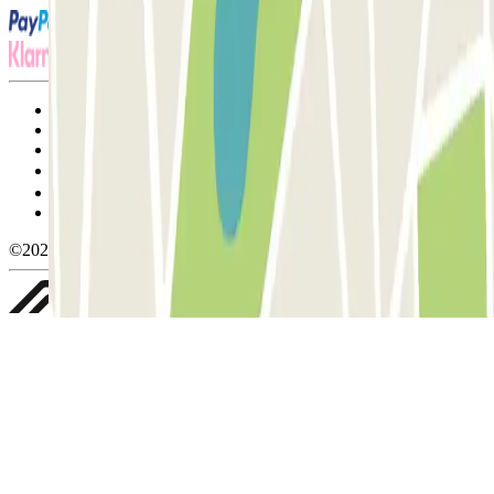
Termos de utilização e contratação
Condições de cancelamento
Política de cookies
Gerir cookies
Política de privacidade
Whistleblowing
©2026 Parclick. All rights reserved