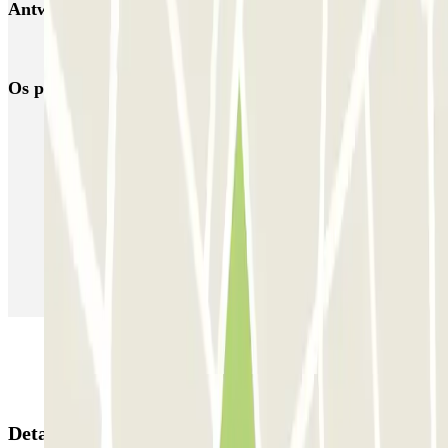
Antwerp Meir
Parque de Estacionamento Aeroporto Antuérpia
Os parques de estacionamento
mais reservados
Estacionamento em Porto
Estacionamento em Lisboa
Estacionamento em Veneza
Estacionamento em Sevilha
Estacionamento em Madrid
Estacionamento em Aeroporto de Adolfo Suárez Madrid–Barajas
(MAD)
Detalhes da reserva