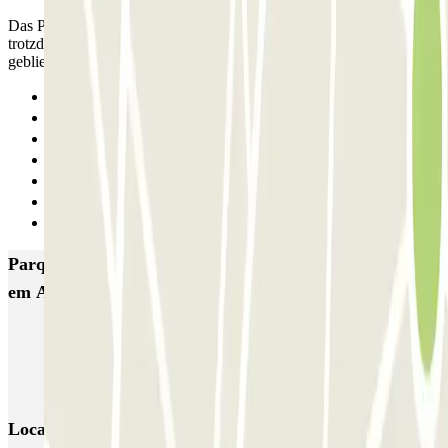
Das Parkhaus ist ein Totalausfall! Vorab -Buchung bezahlt, Einfahrt
trotzdem nicht möglich, spontan Ticket gelöst, im Fahrstuhl stecken
geblieben, kein Personal - schlimmer geht nicht!!!
Anterior
1
2
3
4
5
Seguinte
Parques de estacionamento com melhor classificação
em Antuérpia
INDIGO Groenplaats
INDIGO Grote Markt Lier
INDIGO Opéra
INDIGO Antwerpen Airport Premium
Parkbee Jacob Jordaensstraat
Locais e eventos interessantes próximos de ParkBee