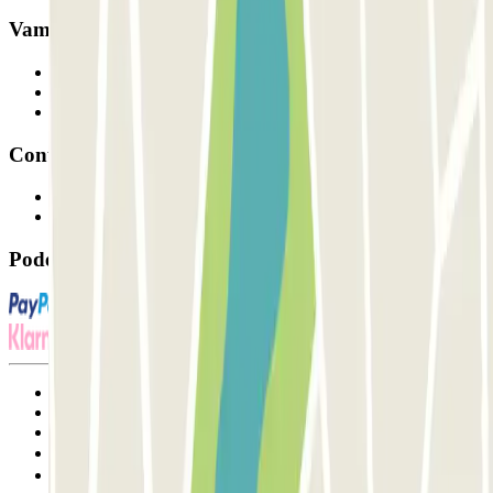
Vamos colaborar?
Profissionais
Fornecedor de estacionamento
Afiliados
Contacto
Contacte-nos
FAQ
Pode utilizar estes métodos de pagamento:
Termos de utilização e contratação
Condições de cancelamento
Política de cookies
Gerir cookies
Política de privacidade