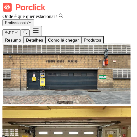
Onde é que quer estacionar?
Profissionais
PT
Resumo
Detalhes
Como lá chegar
Produtos