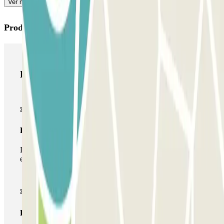
Ver mais
Produtos Parclick
Produtos Parclick
Passe simples
Durante a sua estadia, só poderá entrar e sair do parque de
estacionamento uma vez.
Passe multiestacionamento