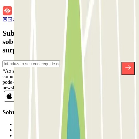
Subscreva a nossa newsletter e saiba mais
sobre descontos, sorteios e muitas outras
surpresas.
*Ao subscrever, aceita a nossa Política de Privacidade para receber
comunicações comerciais da Parclick. Sem qualquer obrigação,
pode cancelar a sua subscrição sempre que quiser na mesma
newsletter.
Sobre a Parclick
Quem somos
Como funciona
Os nossos parques de estacionamento