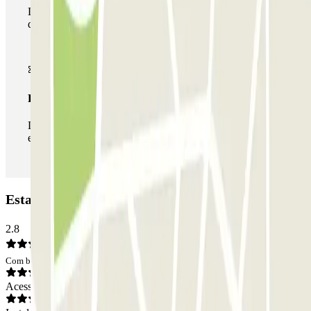
Durante a sua estadia, pode utilizar toda a rede de parques
de estacionamento deste operador disponível em Parclick.
Passe ilimitado
Durante a sua estadia, pode entrar e sair do parque de
estacionamento as vezes que quiser.
Estacionamento ParkBee Antwerp Meir: Opiniões
2.8
Com base em 14 opiniões
Acesso