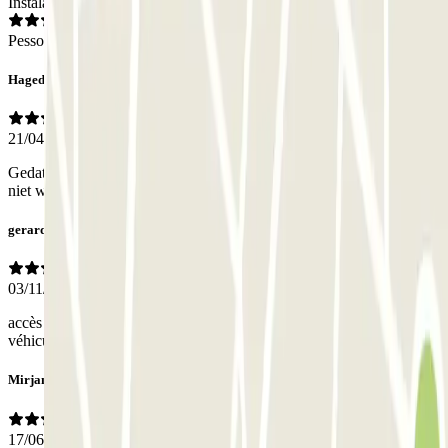
Instalações
Pessoal
Hagedoorn
21/04/2026
Gedateerde garage met zeer krappe plekken en vervuilde lift, die
niet worft schoongemaakt
gerard
03/11/2025
accès aux niveaux supérieurs et inférieurs n est pas simple avec un
véhicule 7 places
Mirjam
17/06/2025