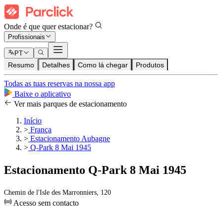
Onde é que quer estacionar?
Profissionais
PT
Resumo
Detalhes
Como lá chegar
Produtos
Todas as tuas reservas na nossa app
Baixe o aplicativo
Ver mais parques de estacionamento
Início
>
França
>
Estacionamento Aubagne
>
Q-Park 8 Mai 1945
Estacionamento Q-Park 8 Mai 1945
Chemin de l'Isle des Marronniers, 120
Acesso sem contacto