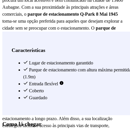
procura um local acessível e bem comunicado na cidade de 13400
Aubagne. Com a sua proximidade às principais atrações e áreas
comerciais, o
parque de estacionamento Q-Park 8 Mai 1945
torna-se uma opção preferida para aqueles que desejam explorar a
cidade sem se preocupar com o estacionamento. O
parque de
estacionamento Q-Park 8 Mai 1945
destaca-se pela sua segurança
e comodidade. Equipado com sistemas de vigilância 24 horas,
garante a proteção do seu veículo em todos os momentos. Além
Características
disso, conta com amplas vagas de estacionamento que facilitam o
acesso e a manobrabilidade, mesmo para veículos de maior porte. A
Lugar de estacionamento garantido
iluminação adequada e a manutenção regular asseguram que cada
Parque de estacionamento com altura máxima permitid
visita seja uma experiência agradável e sem contratempos. Para
(1.9m)
quem valoriza a conveniência, o
Entrada flexível
parque de estacionamento Q-
Park 8 Mai 1945
Coberto
oferece opções de pagamento flexíveis, incluindo
pagamentos por hora, diários e assinaturas mensais. Esta
Guardado
flexibilidade permite aos utilizadores escolher a opção que melhor se
adapta às suas necessidades, seja para uma breve visita ou para
estacionamento a longo prazo. Além disso, a sua localização
Como lá chegar
estratégica facilita o acesso às principais vias de transporte,