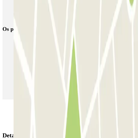
Estacionamento perto de Gare Saint-Charles Marseille
Estacionamento perto do antigo Porto de Marselha
Os parques de estacionamento
mais reservados
Estacionamento em Porto
Estacionamento em Lisboa
Estacionamento em Veneza
Estacionamento em Sevilha
Estacionamento em Madrid
Estacionamento em Aeroporto de Adolfo Suárez Madrid–Barajas
(MAD)
Detalhes da reserva