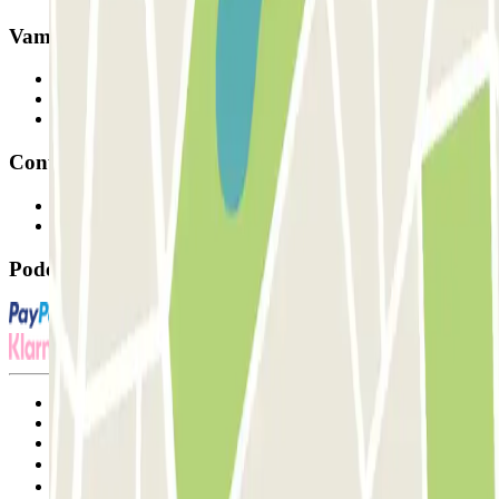
Vamos colaborar?
Profissionais
Fornecedor de estacionamento
Afiliados
Contacto
Contacte-nos
FAQ
Pode utilizar estes métodos de pagamento:
Termos de utilização e contratação
Condições de cancelamento
Política de cookies
Gerir cookies
Política de privacidade