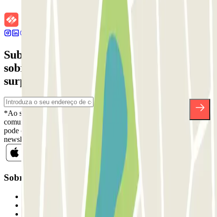
Subscreva a nossa newsletter e saiba mais
sobre descontos, sorteios e muitas outras
surpresas.
*Ao subscrever, aceita a nossa Política de Privacidade para receber
comunicações comerciais da Parclick. Sem qualquer obrigação,
pode cancelar a sua subscrição sempre que quiser na mesma
newsletter.
Sobre a Parclick
Quem somos
Como funciona
Os nossos parques de estacionamento