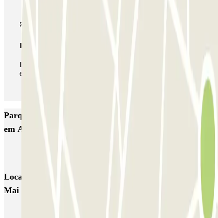
Passe ilimitado
Durante a sua estadia, pode entrar e sair do parque de
estacionamento as vezes que quiser.
Parques de estacionamento com melhor classificação
em Aubagne
Q-Park Beaumond
Locais e eventos interessantes próximos de Q-Park 8
Mai 1945
Estacionamento perto da Canebière de Marseille