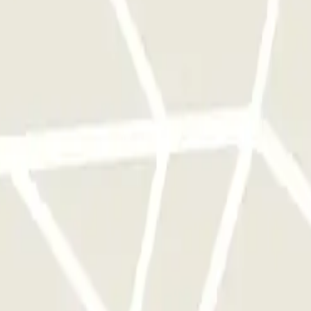
ucher de reserva.
ntes da hora da sua reserva. Fora deste intervalo, o tempo adicional
 o parque de estacionamento gere na altura. Neste caso, no final da sua 
cionamento uma vez.
stacionamento deste operador disponível em Parclick.