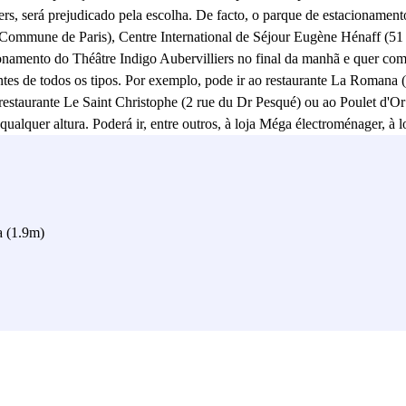
rs, será prejudicado pela escolha. De facto, o parque de estacionament
a Commune de Paris), Centre International de Séjour Eugène Hénaff (51 
namento do Théâtre Indigo Aubervilliers no final da manhã e quer com
ntes de todos os tipos. Por exemplo, pode ir ao restaurante La Romana (
restaurante Le Saint Christophe (2 rue du Dr Pesqué) ou ao Poulet d'O
qualquer altura. Poderá ir, entre outros, à loja Méga électroménager, à l
arefas administrativas, o parque de estacionamento do Teatro Indigo Aube
imeira Instância de Aubervilliers, ao Centro de Emprego, ao Centro de 
de estar a uma curta distância a pé de muitas escolas. Será muito útil s
ul Bert, o distrito escolar Henri Wallon e o liceu Le Corbusier. Além d
o Théâtre Indigo Aubervilliers permitirá chegar ao L'Embarcadère, Thé
a (1.9m)
o parque de estacionamento do Teatro Indigo permitir-lhe-á chegar à 
 249).