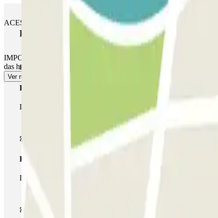
ACESSO PATRONAL: Utilize o código de acesso indicado no seu vo
Produtos Parclick
IMPORTANTE: pode aceder ao parque de estacionamento até uma hora a
das horas indicadas na sua reserva), dependendo das tarifas locais que
Ver mais
Passe simples
Durante a sua estadia, só poderá entrar e sair do parque de esta
Passe multiestacionamento
Durante a sua estadia, pode utilizar toda a rede de parques de e