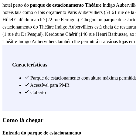
hotel perto do
parque de estacionamento Théâtre
Indigo Aubervillie
hotéis tais como o Ibis orçamento Paris Aubervilliers (53-61 rue de l
Hôtel Café du marché (22 rue Ferragus). Chegou ao parque de estacio
estacionamento do Théâtre Indigo Aubervilliers está cheia de restaura
(1 rue du Dr Pesqué), Kerdoune Chérif (146 rue Henri Barbusse), ao 
Théâtre Indigo Aubervilliers também lhe permitirá ir a várias lojas em 
Égyptien, à Kelly Boutique, ... Se vier a Aubervilliers para realizar t
Théâtre Indigo Aubervilliers dar-lhe-á acesso fácil ao Tribunal de Pr
estacionamento do Théâtre Indigo Aubervilliers também tem a vantagem 
Características
públicas Firmin Gemier, escola primária Anne Sylvestre, infantário Pa
coração de um distrito muito cultural. O parque de estacionamento d
Parque de estacionamento com altura máxima permitid
Théâtre Quebracho ou Stade André Karman num instante. Finalmente, 
Acessível para PMR
- Mareuil (linhas 35 e N43) e à paragem de autocarro Paul Bert (linha
Coberto
Ver mais
Como lá chegar
Entrada do parque de estacionamento