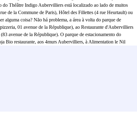
o do Théâtre Indigo Aubervilliers está localizado ao lado de muitos
rue de la Commune de Paris), Hôtel des Fillettes (4 rue Heurtault) ou
er alguma coisa? Não há problema, a área à volta do parque de
pizzeria, 01 avenue de la République), ao Restaurante d'Aubervilliers
r (83 avenue de la République). O parque de estacionamento do
oja Bio restaurante, aos 4murs Aubervilliers, à Alimentation le Nil
rvilliers irá satisfazê-lo. De facto, o parque de estacionamento do
Finanças Públicas e à Câmara Municipal de Aubervilliers. O parque de
e os seus filhos frequentarem as seguintes escolas: escolas primárias
isso, o parque de estacionamento do Teatro Indigo está localizado no
âtre La Commune d'Aubervilliers - Centre Dramatique National,
paragem de autocarro André Karman (linhas 35, 150 e 170), Villebois