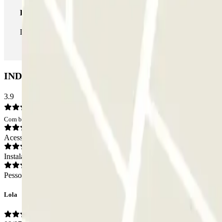
Passe ilimitado
Durante a sua estadia, pode entrar e sair do parque de estaciona
INDIGO Parking du Théâtre: Opiniões
3.9
Com base em 21 opiniões
Acesso
Instalações
Pessoal
Lola