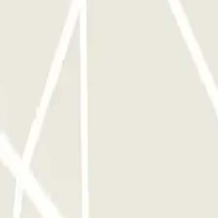
 será automaticamente cobrado (quer chegue ou parta antes ou depois
reserva, receberá o recibo correspondente a este tempo extra.