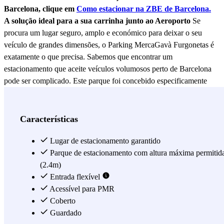
Barcelona, clique em
Como estacionar na ZBE de Barcelona.
A solução ideal para a sua carrinha junto ao Aeroporto
Se
procura um lugar seguro, amplo e económico para deixar o seu
veículo de grandes dimensões, o Parking MercaGavà Furgonetas é
exatamente o que precisa. Sabemos que encontrar um
estacionamento que aceite veículos volumosos perto de Barcelona
pode ser complicado. Este parque foi concebido especificamente
como um espaço exclusivo para carrinhas. Esqueça o stress dos tetos
baixos ou dos lugares estreitos: aqui contamos com medidas
permitidas de até 2,40 metros de altura e 5,50 metros de
Características
comprimento. O seu veículo ficará num recinto coberto e
continuamente vigiado por câmaras, permitindo-lhe viajar com a
Lugar de estacionamento garantido
tranquilidade de saber que a sua carrinha está num ambiente seguro
Parque de estacionamento com altura máxima permitid
e protegido. A localização em Gavà é imbatível para a logística da
(2.4m)
sua viagem. Pode estacionar a sua carrinha aqui e chegar ao terminal
Entrada flexível
num abrir e fechar de olhos: um táxi para o aeroporto custará entre
Acessível para PMR
19-23 € e o trajeto dura apenas 11 minutos. Além disso, se preferir o
Coberto
transporte público, dispõe de várias linhas de autocarro (L80, L81,
Guardado