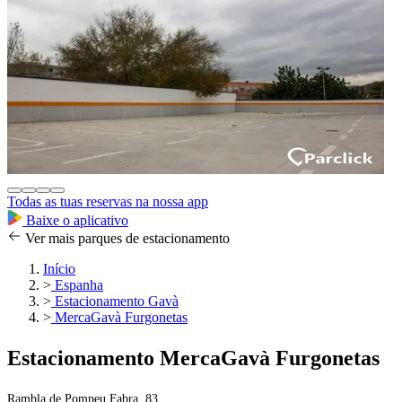
Todas as tuas reservas na nossa app
Baixe o aplicativo
Ver mais parques de estacionamento
Início
>
Espanha
>
Estacionamento Gavà
>
MercaGavà Furgonetas
Estacionamento MercaGavà Furgonetas
Rambla de Pompeu Fabra, 83