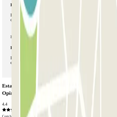
Passe multiestacionamento
Durante a sua estadia, pode utilizar toda a rede de parques
de estacionamento deste operador disponível em Parclick.
Passe ilimitado
Durante a sua estadia, pode entrar e sair do parque de
estacionamento as vezes que quiser.
Estacionamento MercaGavà Furgonetas:
Opiniões
4.4
Com base em 12 opiniões