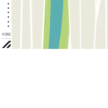
Termos de utilização e contratação
Condições de cancelamento
Política de cookies
Gerir cookies
Política de privacidade
Whistleblowing
©2026 Parclick. All rights reserved