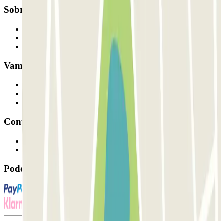
Sobre a Parclick
Quem somos
Como funciona
Os nossos parques de estacionamento
Vamos colaborar?
Profissionais
Fornecedor de estacionamento
Afiliados
Contacto
Contacte-nos
FAQ
Pode utilizar estes métodos de pagamento: