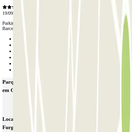
19/09/2024
Parking hors ZBE à 15 minutes à pied de la gare pour rejoindre
Barcelone en train en 20 minutes. Très pratique.
Anterior
1
2
3
4
Seguinte
Parques de estacionamento com melhor classificação
em Gavà
MercaGavà Furgonetas
Locais e eventos interessantes próximos de MercaGavà
Furgonetas