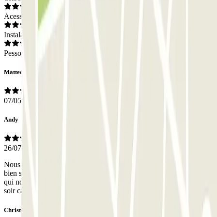
Acesso
Instalações
Pessoal
Matteo
07/05/2026
Andy
26/07/2025
Nous avons utilisé ce parking pour aller à Barcelone. Parking très
bien situé, à 15 minutes à pied du train. Un grand merci au gardien
qui nous a guidé le matin pour prendre le train et nous a attendu le
soir car nous avions un peu de retard.
Christophe