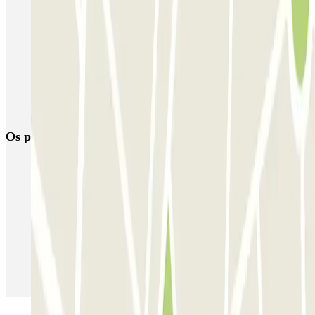
Parque de estacionamento perto do Terminal 2 do Aeroporto de
Barcelona-El Prat (BCN)
Parque de estacionamento perto do Terminal 1 do Aeroporto de
Barcelona-El Prat (BCN)
Reservar parque de estacionamento em Aeroporto de Barcelona-El
Prat (BCN)
Os parques de estacionamento
mais reservados
Estacionamento em Porto
Estacionamento em Lisboa
Estacionamento em Veneza
Estacionamento em Sevilha
Estacionamento em Madrid
Estacionamento em Aeroporto de Adolfo Suárez Madrid–Barajas
(MAD)