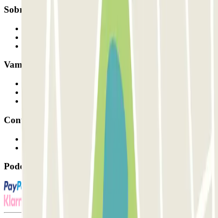
Sobre a Parclick
Quem somos
Como funciona
Os nossos parques de estacionamento
Vamos colaborar?
Profissionais
Fornecedor de estacionamento
Afiliados
Contacto
Contacte-nos
FAQ
Pode utilizar estes métodos de pagamento: