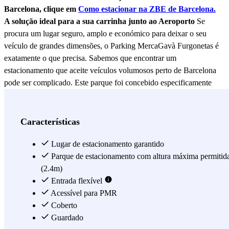
Barcelona, clique em
Como estacionar na ZBE de Barcelona.
A solução ideal para a sua carrinha junto ao Aeroporto
Se
procura um lugar seguro, amplo e económico para deixar o seu
veículo de grandes dimensões, o Parking MercaGavà Furgonetas é
exatamente o que precisa. Sabemos que encontrar um
estacionamento que aceite veículos volumosos perto de Barcelona
pode ser complicado. Este parque foi concebido especificamente
como um espaço exclusivo para carrinhas. Esqueça o stress dos tetos
baixos ou dos lugares estreitos: aqui contamos com medidas
permitidas de até 2,40 metros de altura e 5,50 metros de
Características
comprimento. O seu veículo ficará num recinto coberto e
continuamente vigiado por câmaras, permitindo-lhe viajar com a
Lugar de estacionamento garantido
tranquilidade de saber que a sua carrinha está num ambiente seguro
Parque de estacionamento com altura máxima permitid
e protegido. A localização em Gavà é imbatível para a logística da
(2.4m)
sua viagem. Pode estacionar a sua carrinha aqui e chegar ao terminal
Entrada flexível
num abrir e fechar de olhos: um táxi para o aeroporto custará entre
Acessível para PMR
19-23 € e o trajeto dura apenas 11 minutos. Além disso, se preferir o
Coberto
transporte público, dispõe de várias linhas de autocarro (L80, L81,
Guardado