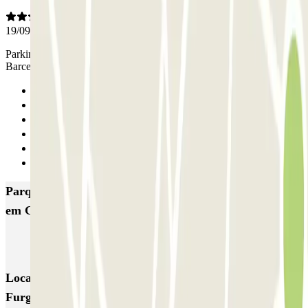
19/09/2024
Parking hors ZBE à 15 minutes à pied de la gare pour rejoindre
Barcelone en train en 20 minutes. Très pratique.
Anterior
1
2
3
4
Seguinte
Parques de estacionamento com melhor classificação
em Gavà
MercaGavà Furgonetas
Locais e eventos interessantes próximos de MercaGavà
Furgonetas