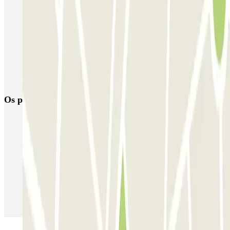
Parque de estacionamento perto do Terminal 2 do Aeroporto de
Barcelona-El Prat (BCN)
Parque de estacionamento perto do Terminal 1 do Aeroporto de
Barcelona-El Prat (BCN)
Reservar parque de estacionamento em Aeroporto de Barcelona-El
Prat (BCN)
Os parques de estacionamento
mais reservados
Estacionamento em Porto
Estacionamento em Lisboa
Estacionamento em Veneza
Estacionamento em Sevilha
Estacionamento em Madrid
Estacionamento em Aeroporto de Adolfo Suárez Madrid–Barajas
(MAD)