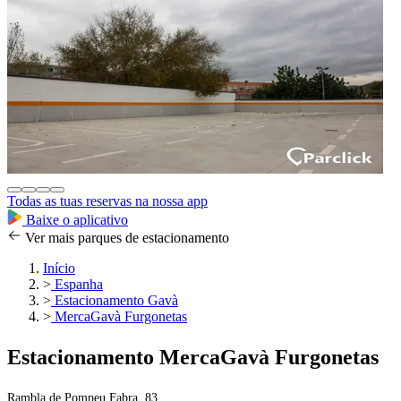
Todas as tuas reservas na nossa app
Baixe o aplicativo
Ver mais parques de estacionamento
Início
>
Espanha
>
Estacionamento Gavà
>
MercaGavà Furgonetas
Estacionamento MercaGavà Furgonetas
Rambla de Pompeu Fabra, 83