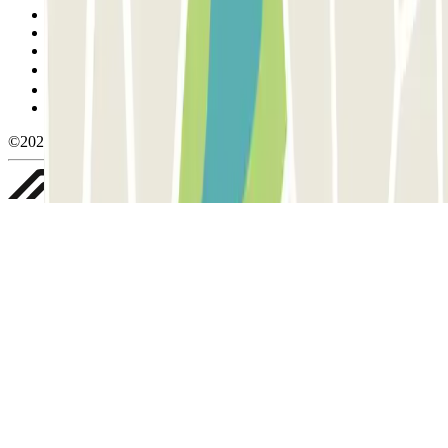
Termos de utilização e contratação
Condições de cancelamento
Política de cookies
Gerir cookies
Política de privacidade
Whistleblowing
©2026 Parclick. All rights reserved