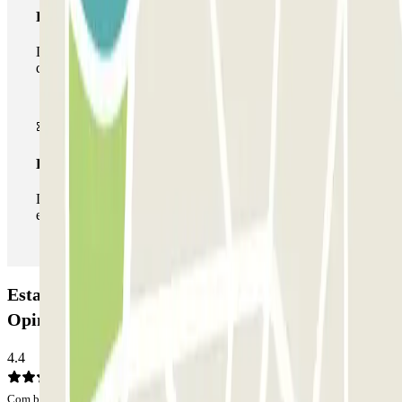
Passe multiestacionamento
Durante a sua estadia, pode utilizar toda a rede de parques
de estacionamento deste operador disponível em Parclick.
Passe ilimitado
Durante a sua estadia, pode entrar e sair do parque de
estacionamento as vezes que quiser.
Estacionamento MercaGavà Furgonetas:
Opiniões
4.4
Com base em 12 opiniões