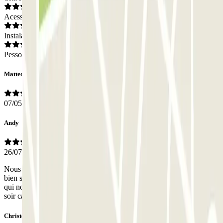
Acesso
Instalações
Pessoal
Matteo
07/05/2026
Andy
26/07/2025
Nous avons utilisé ce parking pour aller à Barcelone. Parking très
bien situé, à 15 minutes à pied du train. Un grand merci au gardien
qui nous a guidé le matin pour prendre le train et nous a attendu le
soir car nous avions un peu de retard.
Christophe