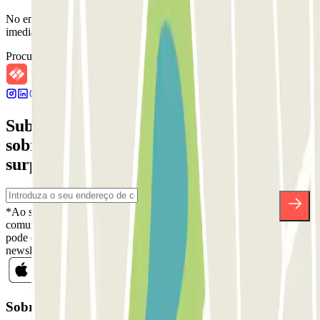
No entanto, podes reservar um dos parques de estacionamento nas
imediações.
Procurar parques de estacionamento nas proximidades
Subscreva a nossa newsletter e saiba mais
sobre descontos, sorteios e muitas outras
surpresas.
*Ao subscrever, aceita a nossa Política de Privacidade para receber
comunicações comerciais da Parclick. Sem qualquer obrigação,
pode cancelar a sua subscrição sempre que quiser na mesma
newsletter.
Sobre a Parclick