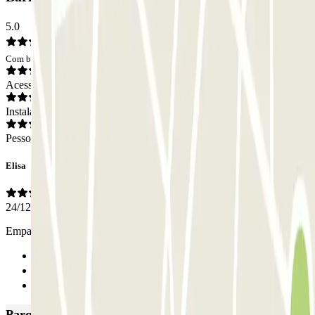
5.0
Com base em 1 opiniões
Acesso
Instalações
Pessoal
Elisa
24/12/2024
Empatico e onesto con i clienti. Lo consiglio vivamente
Anterior
1
Seguinte
Parques de estacionamento com melhor classificação