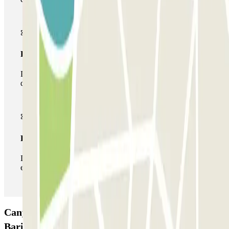
Passe multiestacionamento
Durante a sua estadia, pode utilizar toda a rede de parques
de estacionamento deste operador disponível em Parclick.
Passe ilimitado
Durante a sua estadia, pode entrar e sair do parque de
estacionamento as vezes que quiser.
Canyon Parking - Shuttle - Stazione & Porto di
Bari: Opiniões