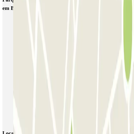
em Bari
Passport Park - Aeroporto di Bari - Scoperto
Koala - Aeroporto di Bari
QUICK San Francesco - Bari e Shuttle Porto di Bari
SABA Porto Bari
La Perla del Sur Shuttle - Porto di Bari
QUICK Aeroporto di Bari
Canyon Parking - Shuttle - Stazione & Porto di Bari
Autolavaggio a mano - Parcheggio di Daniele Daquino - Car Valet -
Aeroporto di Bari
Kingparking Bari - Car Valet - Aeroporto Palese - Scoperto
Locais e eventos interessantes próximos de Canyon