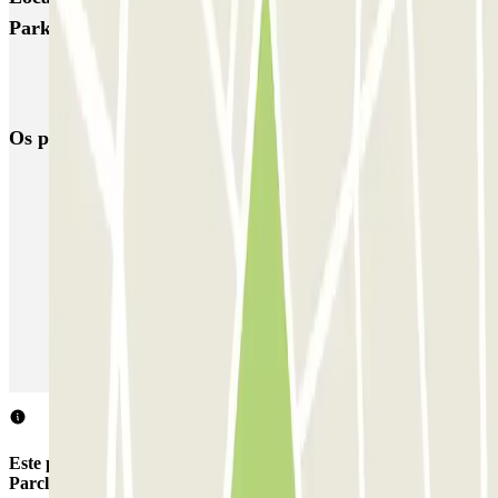
Parking - Shuttle - Stazione & Porto di Bari
Parque de estacionamento em Aeroporto de Bari - Palese - Karol
Wojtyła (BRI)
Os parques de estacionamento
mais reservados
Estacionamento em Porto
Estacionamento em Lisboa
Estacionamento em Veneza
Estacionamento em Sevilha
Estacionamento em Madrid
Estacionamento em Aeroporto de Adolfo Suárez Madrid–Barajas
(MAD)
Este parque de estacionamento não aceita reservas através da
Parclick.