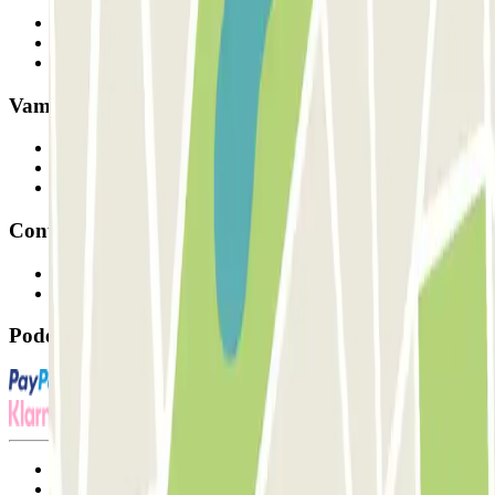
Quem somos
Como funciona
Os nossos parques de estacionamento
Vamos colaborar?
Profissionais
Fornecedor de estacionamento
Afiliados
Contacto
Contacte-nos
FAQ
Pode utilizar estes métodos de pagamento:
Termos de utilização e contratação
Condições de cancelamento