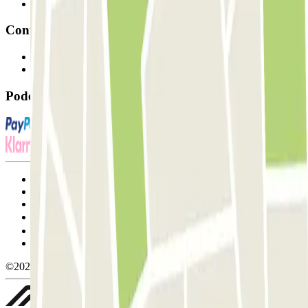
Afiliados
Contacto
Contacte-nos
FAQ
Pode utilizar estes métodos de pagamento:
Termos de utilização e contratação
Condições de cancelamento
Política de cookies
Gerir cookies
Política de privacidade
Whistleblowing
©2026 Parclick. All rights reserved