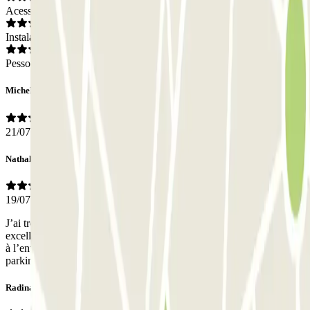
Acesso
Instalações
Pessoal
Michele
21/07/2026
Nathalie
19/07/2026
J’ai trouvé le système très pratique le rapport qualité prix est
excellent. La plaque d’immatriculation a été reconnue sans problème
à l’entrée et à la sortie. Je recommande vivement cette chaîne de
parking. Merci beaucoup
Radina