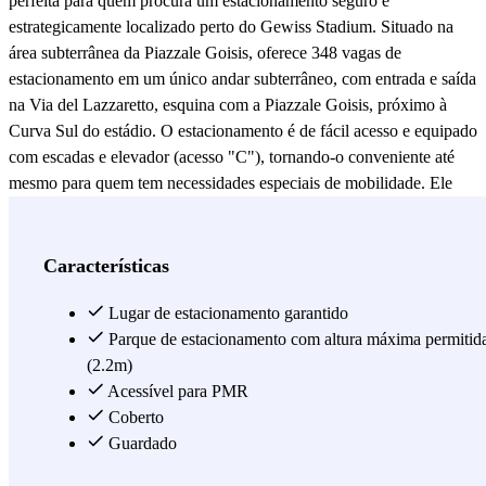
perfeita para quem procura um estacionamento seguro e
estrategicamente localizado perto do Gewiss Stadium. Situado na
área subterrânea da Piazzale Goisis, oferece 348 vagas de
estacionamento em um único andar subterrâneo, com entrada e saída
na Via del Lazzaretto, esquina com a Piazzale Goisis, próximo à
Curva Sul do estádio. O estacionamento é de fácil acesso e equipado
com escadas e elevador (acesso "C"), tornando-o conveniente até
mesmo para quem tem necessidades especiais de mobilidade. Ele
pode acomodar veículos com altura inferior a 2,20 metros e está
aberto 24 horas por dia. Além disso, aceita veículos a gás (GPL),
oferecendo uma solução ideal para quem possui um carro com esse
Características
tipo de combustível. A área é monitorada por um sistema de
videovigilância, garantindo maior segurança para os veículos
Lugar de estacionamento garantido
estacionados. No entanto, o estacionamento não está acessível 8
Parque de estacionamento com altura máxima permitid
horas antes e 4 horas após o término das partidas de futebol ou
(2.2m)
eventos realizados no estádio. Para quem deseja chegar ao centro da
Acessível para PMR
cidade, o estacionamento tem boas conexões com o transporte
Coberto
público. Com um bilhete de €1,70, é possível pegar a Linha 3 para
Guardado
Città Alta ou as Linhas 6, 7 e 9 para outros destinos urbanos. Além