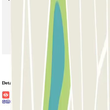
Estacionamento em Porto
Estacionamento em Lisboa
Estacionamento em Veneza
Estacionamento em Sevilha
Estacionamento em Madrid
Estacionamento em Aeroporto de Adolfo Suárez Madrid–Barajas
(MAD)
Detalhes da reserva