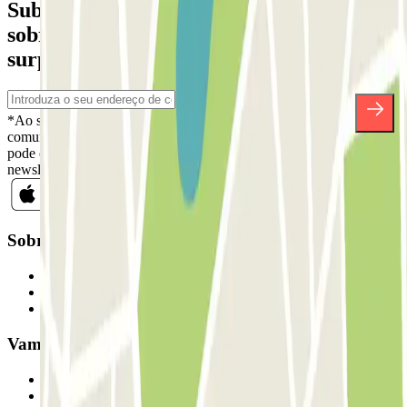
Subscreva a nossa newsletter e saiba mais
sobre descontos, sorteios e muitas outras
surpresas.
*Ao subscrever, aceita a nossa Política de Privacidade para receber
comunicações comerciais da Parclick. Sem qualquer obrigação,
pode cancelar a sua subscrição sempre que quiser na mesma
newsletter.
Sobre a Parclick
Quem somos
Como funciona
Os nossos parques de estacionamento
Vamos colaborar?
Profissionais
Fornecedor de estacionamento