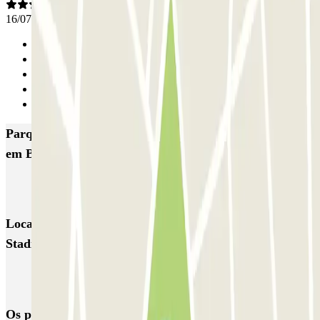
16/07/2026
Anterior
1
2
3
Seguinte
Parques de estacionamento com melhor classificação
em Bérgamo
Parcheggio Stadio Atalanta - ATB Bergamo
Locais e eventos interessantes próximos de Parcheggio
Stadio Atalanta - ATB Bergamo
Reservar parque de estacionamento em Aeroporto de Bérgamo -
Orio al Serio (BGY)
Os parques de estacionamento
mais reservados