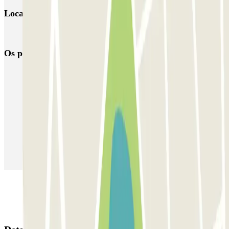
Locais e eventos interessantes próximos de Madariaga
Reservar parque de estacionamento em Aeroporto de Bilbau (BIO)
Os parques de estacionamento
mais reservados
Estacionamento em Porto
Estacionamento em Lisboa
Estacionamento em Veneza
Estacionamento em Sevilha
Estacionamento em Madrid
Estacionamento em Aeroporto de Adolfo Suárez Madrid–Barajas
(MAD)