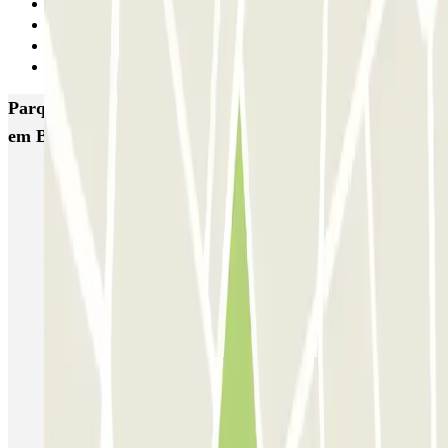
10
11
12
Seguinte
Parques de estacionamento com melhor classificação
em Bilbao
IC Termibus
COPARK Hospital IMQ-Zorrotzaurre
Pío Baroja Bilbao COPARK
SABA Estación Bilbao
COPARK Palacio Euskalduna
AENA Aeropuerto de Bilbao - General P1
Eparkbilbao - Aeropuerto de Bilbao
Zabalburu
FLYPARK - Valet - Aeropuerto de Bilbao
FLYPARK - P&R - Aeropuerto de Bilbao