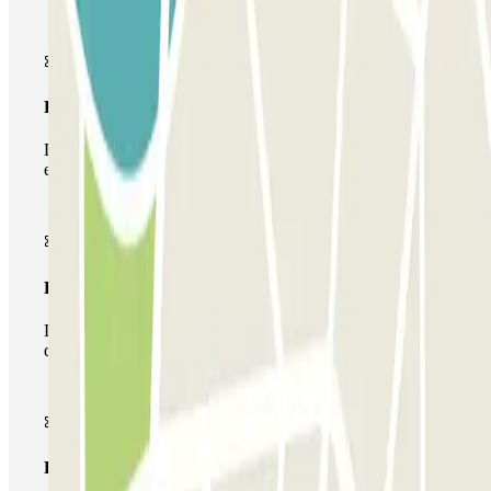
Passe simples
Durante a sua estadia, só poderá entrar e sair do parque de
estacionamento uma vez.
Passe multiestacionamento
Durante a sua estadia, pode utilizar toda a rede de parques
de estacionamento deste operador disponível em Parclick.
Passe ilimitado