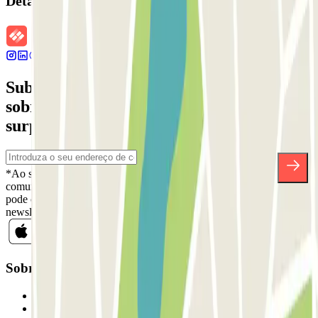
Detalhes da reserva
Subscreva a nossa newsletter e saiba mais
sobre descontos, sorteios e muitas outras
surpresas.
*Ao subscrever, aceita a nossa Política de Privacidade para receber
comunicações comerciais da Parclick. Sem qualquer obrigação,
pode cancelar a sua subscrição sempre que quiser na mesma
newsletter.
Sobre a Parclick
Quem somos
Como funciona