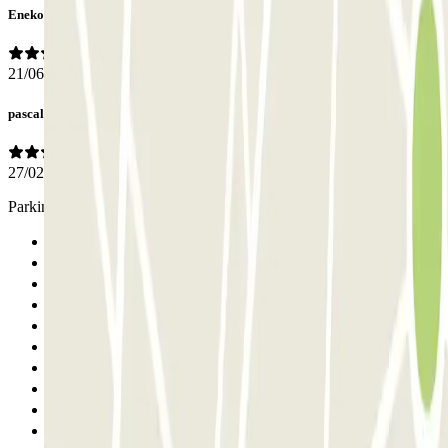
Eneko
21/06/2026
pascal
27/02/2026
Parking idéal dans une ville où il est difficile de se garer
Anterior
1
2
3
4
5
6
7
8
9