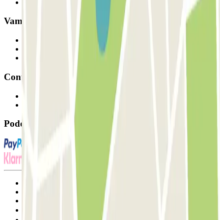
Os nossos parques de estacionamento
Vamos colaborar?
Profissionais
Fornecedor de estacionamento
Afiliados
Contacto
Contacte-nos
FAQ
Pode utilizar estes métodos de pagamento:
Termos de utilização e contratação
Condições de cancelamento
Política de cookies
Gerir cookies
Política de privacidade