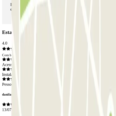
Durante a sua estadia, pode entrar e sair do parque de
estacionamento as vezes que quiser.
Estacionamento Madariaga: Opiniões
4.0
Com base em 36 opiniões
Acesso
Instalações
Pessoal
danila
13/07/2026