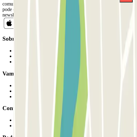
comunicações comerciais da Parclick. Sem qualquer obrigação,
pode cancelar a sua subscrição sempre que quiser na mesma
newsletter.
Sobre a Parclick
Quem somos
Como funciona
Os nossos parques de estacionamento
Vamos colaborar?
Profissionais
Fornecedor de estacionamento
Afiliados
Contacto
Contacte-nos
FAQ