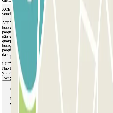
chegou.
ACESSO PATRONAL: Utilize o código de acesso indicado no seu
voucher de reserva.
Produtos Parclick
ATENÇÃO: Pode aceder ao parque de estacionamento até uma
hora antes da hora especificada na sua reserva. Se tentar aceder ao
parque de estacionamento fora desta janela de uma hora, a barreira
não se abrirá. No entanto, é favor notar que lhe será cobrado
qualquer tempo adicional, quer chegue antes ou parta depois das
horas indicadas na sua reserva, dependendo das tarifas locais que o
Passe simples
parque de estacionamento funcionar na altura. Nestes casos, no final
da sua reserva, receberá um recibo pelo tempo extra cobrado.
Durante a sua estadia, só poderá entrar e sair do parque de
estacionamento uma vez.
LUGAR NÃO GARANTIDO NESTE ESTACIONAMENTO.
Não há prioridade de entrada, e poderá ter de aguardar ou fazer fila
se o estacionamento estiver cheio.
Ver mais
Passe multiestacionamento
Durante a sua estadia, pode utilizar toda a rede de parques
de estacionamento deste operador disponível em Parclick.