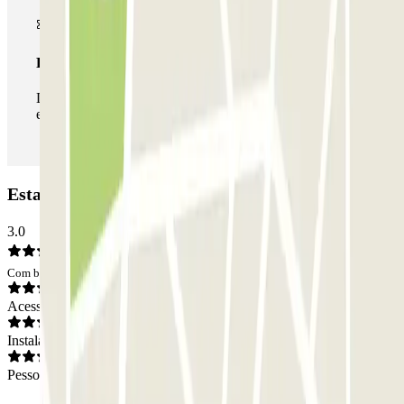
Passe ilimitado
Durante a sua estadia, pode entrar e sair do parque de
estacionamento as vezes que quiser.
Estacionamento INDIGO Brienne: Opiniões
3.0
Com base em 3 opiniões
Acesso
Instalações
Pessoal