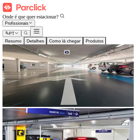
Onde é que quer estacionar?
Profissionais
PT
Resumo
Detalhes
Como lá chegar
Produtos