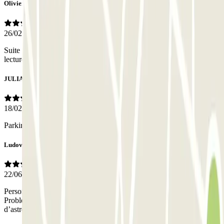
Olivier
26/02/2026
Suite a une réservation de deux jours, entrée parfaite, sortie pas de
lecture de ma plaque immatriculation ,un peu compliqué
JULIAN
18/02/2026
Parking oscuro. Empleado no habla inglés
Ludovic
22/06/2025
Personne n’était en place sur le parking. Aucune présence physique.
Problème à la sortie avec obligation de contacter le service
d’astreinte pour sortir le véhicule du garage. C’est dommage.