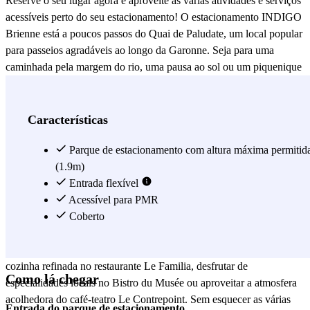
Reserve o seu lugar agora e aproveite as várias atividades e serviços
acessíveis perto do seu estacionamento! O estacionamento INDIGO
Brienne está a poucos passos do Quai de Paludate, um local popular
para passeios agradáveis ao longo da Garonne. Seja para uma
caminhada pela margem do rio, uma pausa ao sol ou um piquenique
com amigos, pode desfrutar de um ambiente agradável enquanto
mantém o seu veículo por perto. Para os amantes de desporto e lazer,
a zona está cheia de opções. A poucos minutos a pé, encontrará
Características
instalações desportivas e estabelecimentos dedicados a atividades
físicas, como o ginásio Basic-Fit Bordeaux Brienne, assim como
Parque de estacionamento com altura máxima permitid
infraestruturas ideais para os fãs de jogging e ciclismo ao longo dos
(1.9m)
cais. O estacionamento INDIGO Brienne permite-lhe aceder
Entrada flexível
rapidamente às suas atividades de lazer favoritas. Ficou com fome
Acessível para PMR
depois do exercício ou simplesmente quer descobrir a gastronomia
Coberto
de Bordéus? Perto do estacionamento, vários restaurantes e bares
recebem-no para uma pausa gastronómica. Pode saborear uma
cozinha refinada no restaurante Le Familia, desfrutar de
Como lá chegar
especialidades locais no Bistro du Musée ou aproveitar a atmosfera
acolhedora do café-teatro Le Contrepoint. Sem esquecer as várias
Entrada do parque de estacionamento