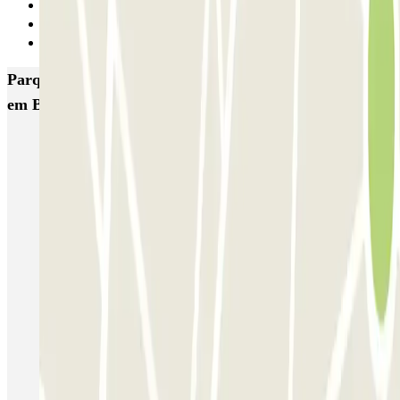
Anterior
1
Seguinte
Parques de estacionamento com melhor classificação
em Bordéus
INDIGO Salinières
INDIGO Tourny
FlyPark - Aéroport Bordeaux - Navette
Gare de Bordeaux-Saint-Jean ECTOR - Service Voiturier
Aéroport Bordeaux ECTOR - Service Voiturier
Hôtel WOOD INN
Blue Valet - Aéroport de Bordeaux (BOD) - Couvert
Beep Valet - Aéroport Bordeaux
Blue Valet - Aéroport de Bordeaux (BOD) - Exterieur
Blue Valet - Service Voiturier - Gare Saint Jean Bordeaux