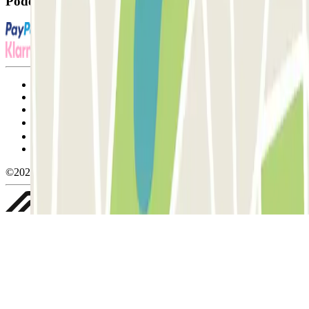
Pode utilizar estes métodos de pagamento:
Termos de utilização e contratação
Condições de cancelamento
Política de cookies
Gerir cookies
Política de privacidade
Whistleblowing
©2026 Parclick. All rights reserved