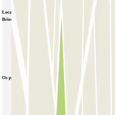
Locais e eventos interessantes próximos de INDIGO
Brienne
Estacionamento perto da Place Pey Berland
Estacionamento perto da Place des Grands Hommes de Bordeaux
Parque de estacionamento perto do Terminal Billi do Aeroporto de
Bordéus-Mérignac (BOD)
Reservar parque de estacionamento em Aeroporto de Bordéus-
Mérignac (BOD)
Os parques de estacionamento
mais reservados
Estacionamento em Porto
Estacionamento em Lisboa
Estacionamento em Veneza
Estacionamento em Sevilha
Estacionamento em Madrid