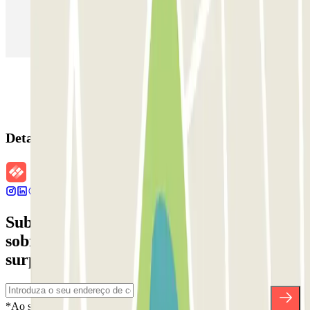
Estacionamento em Aeroporto de Adolfo Suárez Madrid–Barajas
(MAD)
Detalhes da reserva
Subscreva a nossa newsletter e saiba mais
sobre descontos, sorteios e muitas outras
surpresas.
*Ao subscrever, aceita a nossa Política de Privacidade para receber