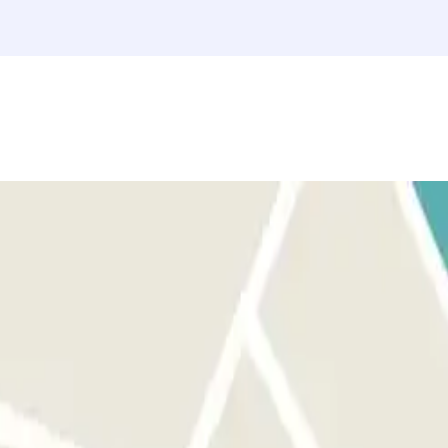
RA SAIR: utiliza o bilhete que o pessoal te entregou. SE O TEU
vés do intercomunicador pressionando o botão "informação",