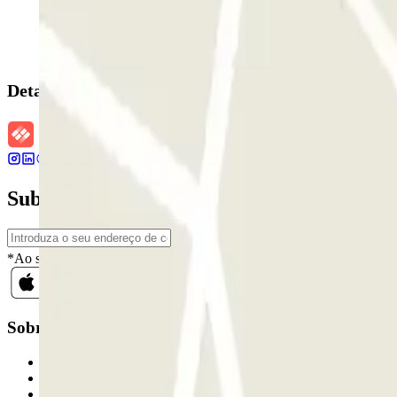
Detalhes da reserva
Subscreva a nossa newsletter e saiba mais s
*Ao subscrever, aceita a nossa Política de Privacidade para receber 
Sobre a Parclick
Quem somos
Como funciona
Os nossos parques de estacionamento