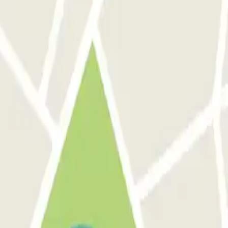
obre descontos, sorteios e muitas outras sur
comunicações comerciais da Parclick. Sem qualquer obrigação, pode can