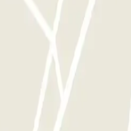
stacionamento deste operador disponível em Parclick.
mento as vezes que quiser.
 Braga
o em Veneza
Estacionamento em Sevilha
Estacionamento em Madrid
Estacion