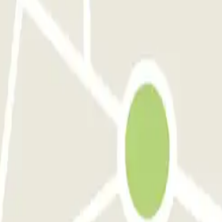
amento em Aeroporto de Adolfo Suárez Madrid–Barajas (MAD)