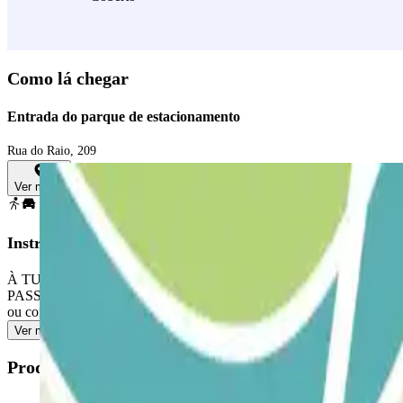
Como lá chegar
Entrada do parque de estacionamento
Rua do Raio, 209
Ver mapa
Instruções
À TUA CHEGADA: pega no bilhete. Estaciona em qualquer lugar livre.
PASSE PERMITE ENTRADAS E SAÍDAS ILIMITADAS: utiliza o bilhe
ou contacta a nossa central através do número +351 215987655 para 
Ver mais
Produtos disponíveis