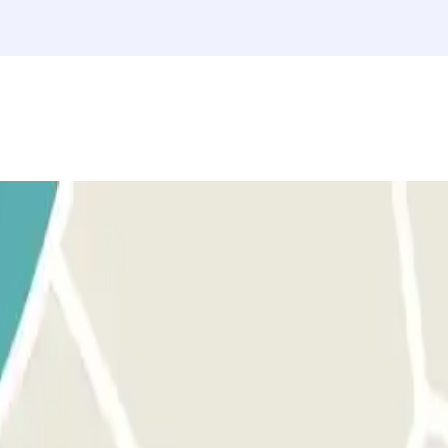
 Vai à cabine de controlo com a tua reserva Parclick e o bilhete. PA
te que o pessoal te entregou. SE NÃO HOUVER PESSOAL: liga atra
que procedam à abertura da cancela.