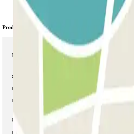
Produtos Parclick
Produtos Parclick
Passe simples
Durante a sua estadia, só poderá entrar e sair do parque de esta
Passe multiestacionamento