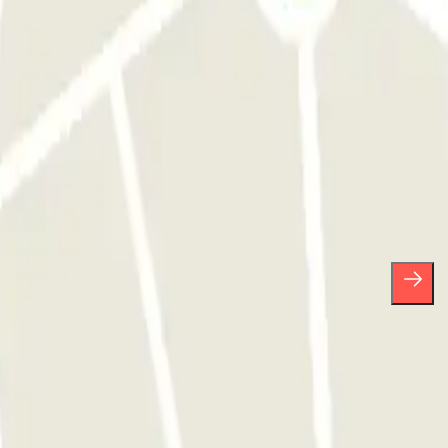
presas.
celar a sua subscrição sempre que quiser na mesma newsletter.