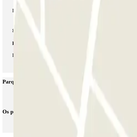
Durante a sua estadia, pode utilizar toda a rede de parques de e
Passe ilimitado
Durante a sua estadia, pode entrar e sair do parque de estaciona
Parques de estacionamento com melhor classificação em
Parque Visconde do Raio - Palácio do Raio
Os parques de estacionamento
mais reservados
Estacionamento em Porto
Estacionamento em Lisboa
Estacionament