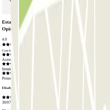
estacionamento as vezes que quiser.
Estacionamento Parkbee Rue de l'Ommegang:
Opiniões
4.0
Com base em 52 opiniões
Acesso
Instalações
Pessoal
Elisabeth
30/07/2026