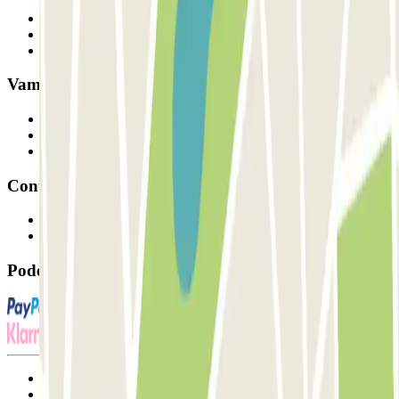
Quem somos
Como funciona
Os nossos parques de estacionamento
Vamos colaborar?
Profissionais
Fornecedor de estacionamento
Afiliados
Contacto
Contacte-nos
FAQ
Pode utilizar estes métodos de pagamento:
Termos de utilização e contratação
Condições de cancelamento