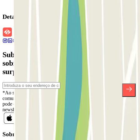
Detalhes da reserva
Subscreva a nossa newsletter e saiba mais
sobre descontos, sorteios e muitas outras
surpresas.
*Ao subscrever, aceita a nossa Política de Privacidade para receber
comunicações comerciais da Parclick. Sem qualquer obrigação,
pode cancelar a sua subscrição sempre que quiser na mesma
newsletter.
Sobre a Parclick