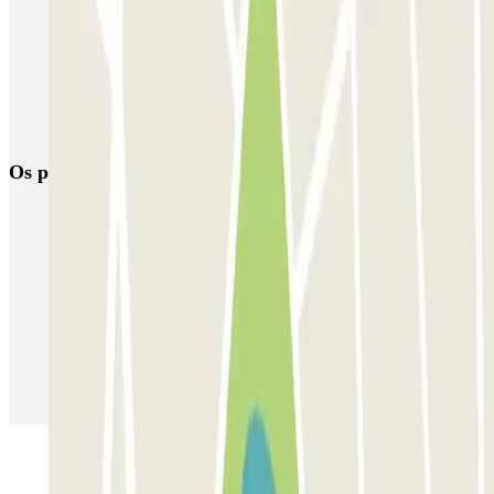
ParkBee Etterbeek Plaine
ParkBee Flagey Malibran
ParkBee Linthout Sint-Michel
ParkBee Parc Duden
ParkBee Rue de la Longue Haie
ParkBee Rue du Trône
Os parques de estacionamento
mais reservados
Estacionamento em Porto
Estacionamento em Lisboa
Estacionamento em Veneza
Estacionamento em Sevilha
Estacionamento em Madrid
Estacionamento em Aeroporto de Adolfo Suárez Madrid–Barajas
(MAD)