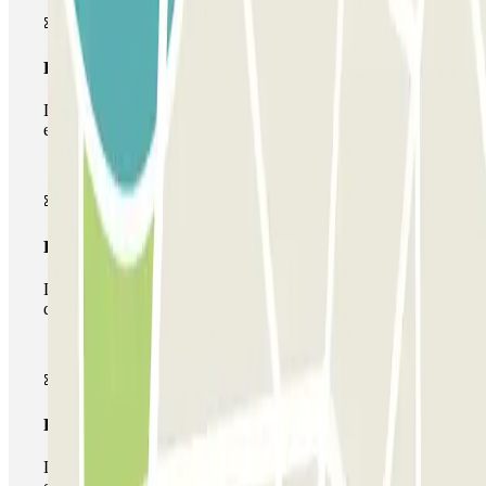
Passe simples
Durante a sua estadia, só poderá entrar e sair do parque de
estacionamento uma vez.
Passe multiestacionamento
Durante a sua estadia, pode utilizar toda a rede de parques
de estacionamento deste operador disponível em Parclick.
Passe ilimitado
Durante a sua estadia, pode entrar e sair do parque de