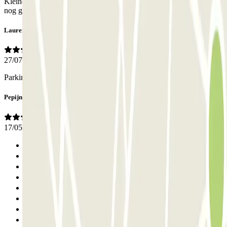
Kleine, gemakkelijk bereikbare en centrale parking. Ik zal hier zeker
nog gebruik van maken in de toekomst.
Laurent
27/07/2026
Parking aérien avec barrière ouverte à l’arrivée.
Pepijn
17/05/2026
Anterior
1
2
3
4
5
6
7