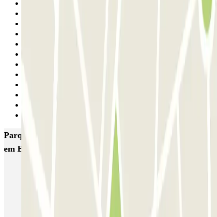
8
9
10
11
12
13
14
15
16
17
18
Seguinte
Parques de estacionamento com melhor classificação
em Bruxelas
Fly Parking - Aéroport Bruxelles Zaventem
Gare de Bruxelles-Midi ECTOR - Service Voiturier
INDIGO Brussel Royal
ParkBee Emile Delva Laeken