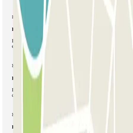
Passe simples
Durante a sua estadia, só poderá entrar e sair do parque de
estacionamento uma vez.
Passe multiestacionamento
Durante a sua estadia, pode utilizar toda a rede de parques
de estacionamento deste operador disponível em Parclick.
Passe ilimitado