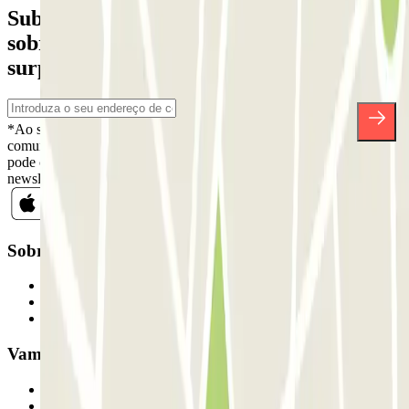
Subscreva a nossa newsletter e saiba mais
sobre descontos, sorteios e muitas outras
surpresas.
*Ao subscrever, aceita a nossa Política de Privacidade para receber
comunicações comerciais da Parclick. Sem qualquer obrigação,
pode cancelar a sua subscrição sempre que quiser na mesma
newsletter.
Sobre a Parclick
Quem somos
Como funciona
Os nossos parques de estacionamento
Vamos colaborar?
Profissionais
Fornecedor de estacionamento