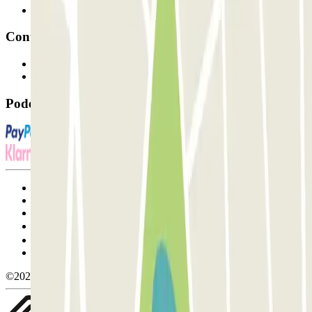
Afiliados
Contacto
Contacte-nos
FAQ
Pode utilizar estes métodos de pagamento:
Termos de utilização e contratação
Condições de cancelamento
Política de cookies
Gerir cookies
Política de privacidade
Whistleblowing
©2026 Parclick. All rights reserved