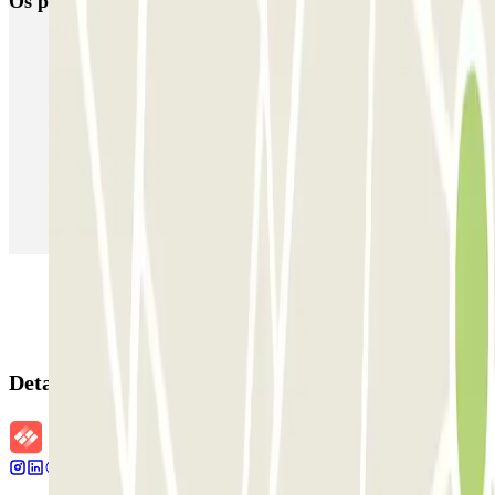
Os parques de estacionamento
mais reservados
Estacionamento em Porto
Estacionamento em Lisboa
Estacionamento em Veneza
Estacionamento em Sevilha
Estacionamento em Madrid
Estacionamento em Aeroporto de Adolfo Suárez Madrid–Barajas
(MAD)
Detalhes da reserva