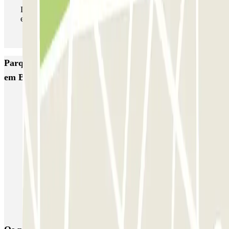
Durante a sua estadia, pode entrar e sair do parque de
estacionamento as vezes que quiser.
Parques de estacionamento com melhor classificação
em Bruxelas
Fly Parking - Aéroport Bruxelles Zaventem
Gare de Bruxelles-Midi ECTOR - Service Voiturier
INDIGO Brussel Royal
ParkBee Emile Delva Laeken
ParkBee Etterbeek Plaine
ParkBee Flagey Malibran
ParkBee Linthout Sint-Michel
ParkBee Parc Duden
ParkBee Rue de la Longue Haie
ParkBee Rue du Trône