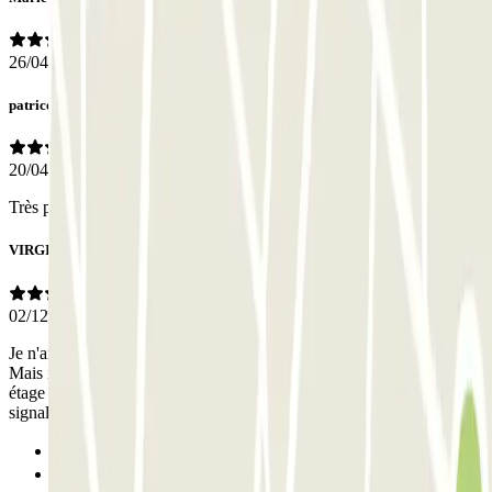
26/04/2026
patrice
20/04/2026
Très pratique, bien sécurisé, parfait.
VIRGINIE
02/12/2025
Je n'ai pas eu de contact avec le personnel. Tout s'est bien passé.
Mais il reste une question : tous les emplacements du parking en
étage sont-ils permis, ou seulement les quelques rares emplacements
signalés par une pancarte Bee Park?
Anterior
1