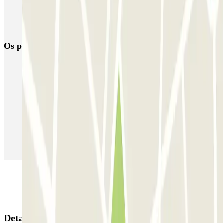
Reservar parque de estacionamento em Aeroporto de Bruxelas-
Nacional - Zaventem (BRU)
Os parques de estacionamento
mais reservados
Estacionamento em Porto
Estacionamento em Lisboa
Estacionamento em Veneza
Estacionamento em Sevilha
Estacionamento em Madrid
Estacionamento em Aeroporto de Adolfo Suárez Madrid–Barajas
(MAD)
Detalhes da reserva