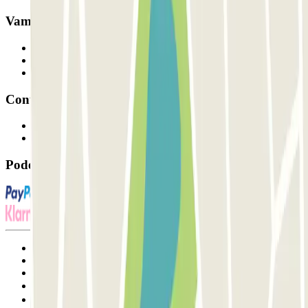
Vamos colaborar?
Profissionais
Fornecedor de estacionamento
Afiliados
Contacto
Contacte-nos
FAQ
Pode utilizar estes métodos de pagamento:
Termos de utilização e contratação
Condições de cancelamento
Política de cookies
Gerir cookies
Política de privacidade