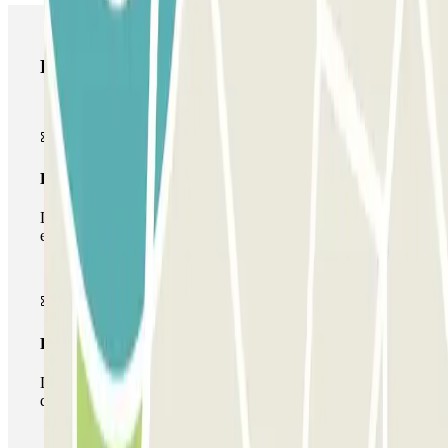
Produtos Parclick
Passe simples
Durante a sua estadia, só poderá entrar e sair do parque de
estacionamento uma vez.
Passe multiestacionamento
Durante a sua estadia, pode utilizar toda a rede de parques
de estacionamento deste operador disponível em Parclick.