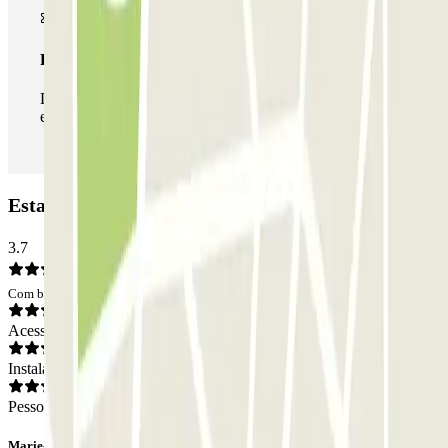
Passe ilimitado
Durante a sua estadia, pode entrar e sair do parque de
estacionamento as vezes que quiser.
Estacionamento ParkBee Bailli Ixelles: Opiniões
3.7
Com base em 8 opiniões
Acesso
Instalações
Pessoal
Marie-Céline