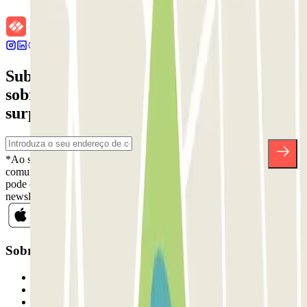
Subscreva a nossa newsletter e saiba mais
sobre descontos, sorteios e muitas outras
surpresas.
*Ao subscrever, aceita a nossa Política de Privacidade para receber
comunicações comerciais da Parclick. Sem qualquer obrigação,
pode cancelar a sua subscrição sempre que quiser na mesma
newsletter.
Sobre a Parclick
Quem somos
Como funciona
Os nossos parques de estacionamento