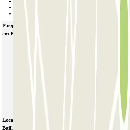
2
3
Seguinte
Parques de estacionamento com melhor classificação
em Bruxelas
Fly Parking - Aéroport Bruxelles Zaventem
Gare de Bruxelles-Midi ECTOR - Service Voiturier
INDIGO Brussel Royal
ParkBee Emile Delva Laeken
ParkBee Etterbeek Plaine
ParkBee Flagey Malibran
ParkBee Linthout Sint-Michel
ParkBee Parc Duden
ParkBee Rue de la Longue Haie
ParkBee Rue du Trône
Locais e eventos interessantes próximos de ParkBee
Bailli Ixelles