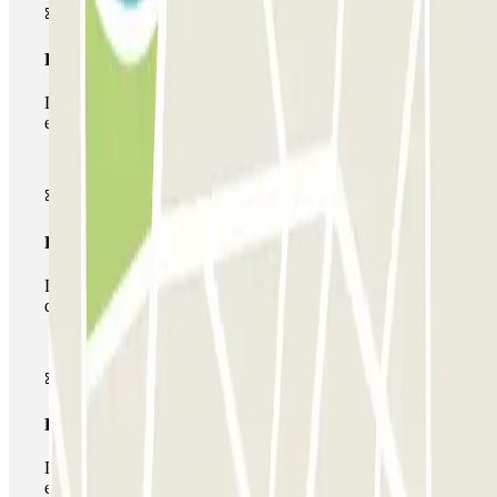
Passe simples
Durante a sua estadia, só poderá entrar e sair do parque de
estacionamento uma vez.
Passe multiestacionamento
Durante a sua estadia, pode utilizar toda a rede de parques
de estacionamento deste operador disponível em Parclick.
Passe ilimitado
Durante a sua estadia, pode entrar e sair do parque de
estacionamento as vezes que quiser.