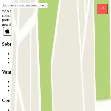
*Ao subscrever, aceita a nossa Política de Privacidade para receber
comunicações comerciais da Parclick. Sem qualquer obrigação,
pode cancelar a sua subscrição sempre que quiser na mesma
newsletter.
Sobre a Parclick
Quem somos
Como funciona
Os nossos parques de estacionamento
Vamos colaborar?
Profissionais
Fornecedor de estacionamento
Afiliados
Contacto
Contacte-nos