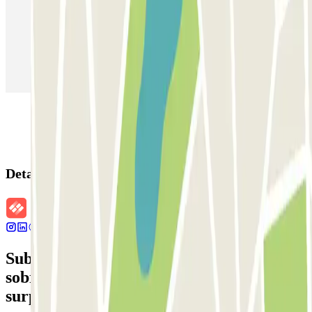
Estacionamento em Madrid
Estacionamento em Aeroporto de Adolfo Suárez Madrid–Barajas
(MAD)
Detalhes da reserva
Subscreva a nossa newsletter e saiba mais
sobre descontos, sorteios e muitas outras
surpresas.