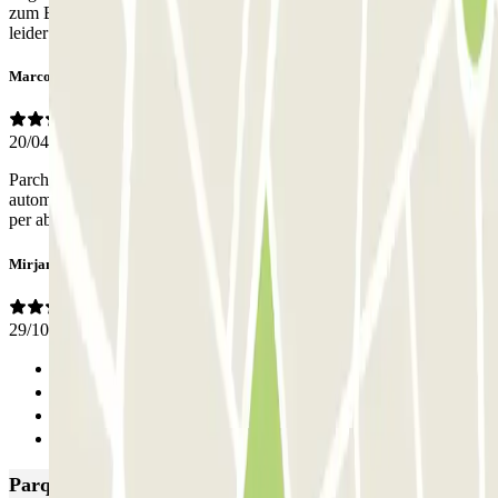
zum Bahnhof MA vor Ort war sehr hilfreich hilfsbereit - spricht
leider kein englisch-> behilft sich aber mit Smartphone Translator
Marco
20/04/2026
Parcheggio comodo per centro, secondo me se preparato potrebbe in
automatico riconoscere la targa senza dover citofonare all’addetto
per abilitare l’uscita
Mirjam
29/10/2025
Anterior
1
2
Seguinte
Parques de estacionamento com melhor classificação