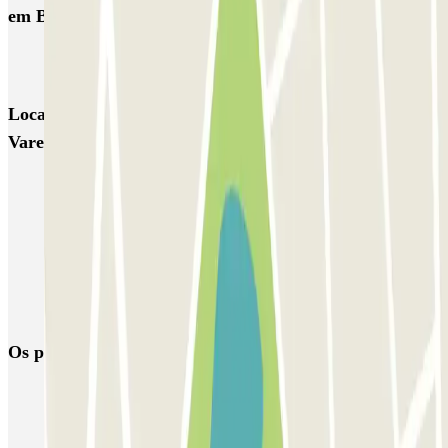
em Busto Arsizio
QUICK - Varese Busto Arsizio
Locais e eventos interessantes próximos de QUICK -
Varese Busto Arsizio
Parque de estacionamento em Aeroporto de Milão-Malpensa
(MXP)
Parque de estacionamento perto do Terminal 2 do Aeroporto de
Milão-Malpensa (MXP)
Parque de estacionamento perto do Terminal 1 do Aeroporto de
Milão-Malpensa (MXP)
Os parques de estacionamento
mais reservados
Estacionamento em Porto
Estacionamento em Lisboa
Estacionamento em Veneza
Estacionamento em Sevilha