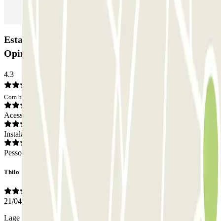
Estacionamento QUICK - Varese Busto Arsizio:
Opiniões
4.3
Com base em 4 opiniões
Acesso
Instalações
Pessoal
Thilo
21/04/2026
Lage sehr gut, Einkauf an So. vormittags möglich, 15min Fußweg