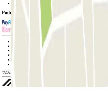
FAQ
Pode utilizar estes métodos de pagamento:
Termos de utilização e contratação
Condições de cancelamento
Política de cookies
Gerir cookies
Política de privacidade
Whistleblowing
©2026 Parclick. All rights reserved