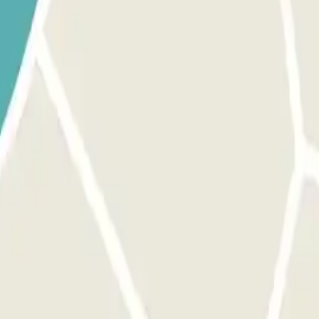
iculas fará o reconhecimento da sua viatura e a barreira se abrirá a
ca, aproxime o código QR do leitor e a barreira se abrirá automati
reconhecimento da sua viatura.
smas instruções indicadas anteriormente para entrar e sair. Se v
será calculado com base na tarifa de estacionamento.