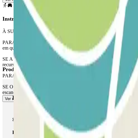
Instruções
À SUA CHEGADA: Aceda ao parque de estacionamento.
PARA ABRIR A BARREIRA: Pare em frente à barreira. O leitor de matr
em qualquer lugar livre.
SE A BARREIRA NÃO FOR ABERTA: se o leitor não reconhecer sua pla
recurso, utilizar o intercomunicador 24h para abrir a barreira.
Produtos Parclick
PARA SAIR: Pare em frente à barreira. O leitor de matriculas fará o 
SE O SEU PASSE PERMITE ENTRADAS E SAIDAS ILIMITADAS: Siga as me
escaneie o QR para pagar o excesso com cartão de crédito. O excesso 
Produtos Parclick
Ver mais
Passe simples