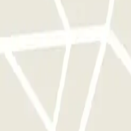
cionamento uma vez.
stacionamento deste operador disponível em Parclick.
mento as vezes que quiser.