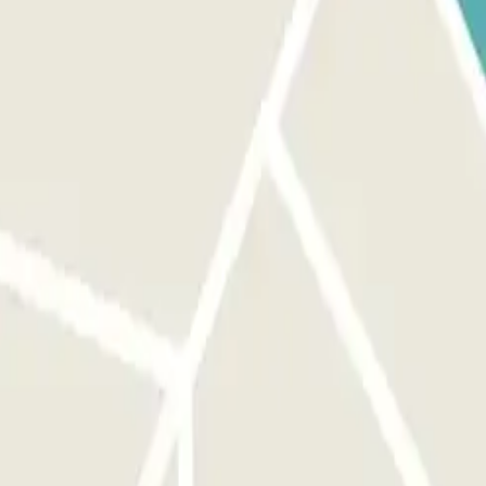
utomaticamente sem a necessidade de apertar nenhum botão. Estacione
camente sem a necessidade de apertar nenhum botão. Em último
ocê excedeu o tempo de sua estadia: vá até o caixa eletrônico e