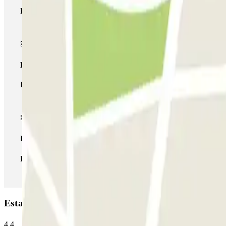
Durante a sua estadia, só poderá entrar e sair do parque de esta
Passe multiestacionamento
Durante a sua estadia, pode utilizar toda a rede de parques de e
Passe ilimitado
Durante a sua estadia, pode entrar e sair do parque de estaciona
Estacionamento MC Varela: Opiniões
4.4