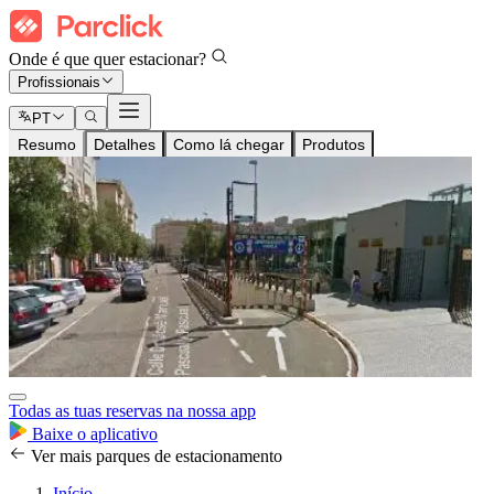
Onde é que quer estacionar?
Profissionais
PT
Resumo
Detalhes
Como lá chegar
Produtos
Todas as tuas reservas na nossa app
Baixe o aplicativo
Ver mais parques de estacionamento
Início