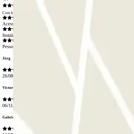
Com base em 18 opiniões
Acesso
Instalações
Pessoal
Jörg
26/08/2025
Victor
06/11/2024
Gabriela Patric