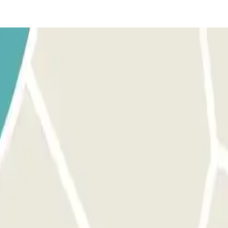
 Vai à cabine de controlo com a tua reserva Parclick e o bilhete. PA
e que o pessoal te entregou. SE NÃO HOUVER PESSOAL: liga atra
que procedam à abertura da cancela.