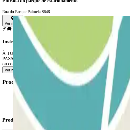
Entrada do parque de estacionamento
Rua do Parque Palmela 8648
Ver mapa
Instruções
À TUA CHEGADA: pega no bilhete. Estaciona em qualquer lugar livre.
PASSE PERMITE ENTRADAS E SAÍDAS ILIMITADAS: utiliza o bilhet
ou contacta a nossa central através do número +351 215987655 para 
Ver mais
Produtos disponíveis
Produtos Parclick