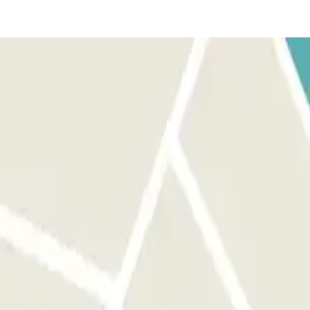
RA SAIR: utiliza o bilhete que o pessoal te entregou. SE O TEU
vés do intercomunicador pressionando o botão ""informação"",