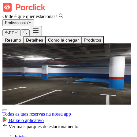
Onde é que quer estacionar?
Profissionais
PT
Resumo
Detalhes
Como lá chegar
Produtos
Todas as tuas reservas na nossa app
Baixe o aplicativo
Ver mais parques de estacionamento
Início