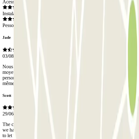
Acesso
Instalações
Pessoal
Jade
03/08/2026
Nous avons loué 3 jours de parking, et malgré le QR code pas
moyen de sortir du parking. Obligés d’appeler l’assistance car
personne sur place, ils nous disent que c’est réglé et le lendemain
même problème. Pas très pratique cette reconnaissance de plaque
Scott
29/06/2026
The car park did not let us enter or exit several times, even though
we had booked for the week. The attendant was very helpful though
to let us in and out.