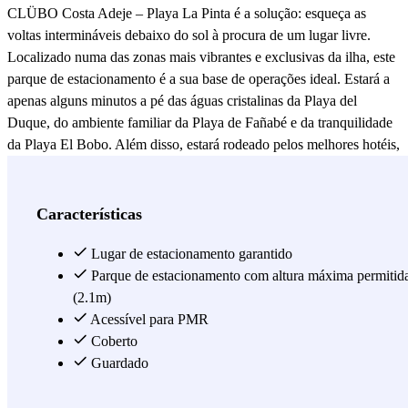
CLÜBO Costa Adeje – Playa La Pinta é a solução: esqueça as
voltas intermináveis debaixo do sol à procura de um lugar livre.
Localizado numa das zonas mais vibrantes e exclusivas da ilha, este
parque de estacionamento é a sua base de operações ideal. Estará a
apenas alguns minutos a pé das águas cristalinas da Playa del
Duque, do ambiente familiar da Playa de Fañabé e da tranquilidade
da Playa El Bobo. Além disso, estará rodeado pelos melhores hotéis,
restaurantes de primeira categoria e pelas zonas comerciais mais
seletas do passeio marítimo de Costa Adeje. Não deixe o seu tempo
ao acaso, especialmente na época alta ou fins de semana.
Características
Convidamo-lo a fazer a sua reserva através da Parclick ou na App
oficial. É um processo simples, rápido e garante-lhe um lugar à sua
Lugar de estacionamento garantido
espera à chegada. Evite congestionamentos desnecessários e
Parque de estacionamento com altura máxima permitid
assegure uma experiência fluida no sul de Tenerife. Reserve hoje no
(2.1m)
CLUBÖ Costa Adeje Playas e dedique-se apenas a desfrutar do
Acessível para PMR
paraíso!
Coberto
Guardado
Ver mais