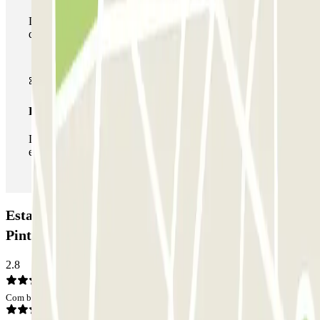
Durante a sua estadia, pode utilizar toda a rede de parques
de estacionamento deste operador disponível em Parclick.
Passe ilimitado
Durante a sua estadia, pode entrar e sair do parque de
estacionamento as vezes que quiser.
Estacionamento CLÜBO Costa Adeje – Playa La
Pinta: Opiniões
2.8
Com base em 2 opiniões