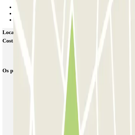
Anterior
1
Seguinte
Locais e eventos interessantes próximos de CLÜBO
Costa Adeje – Playa La Pinta
Reservar parque de estacionamento em Aeroporto de Tenerife Sul
(TFS)
Os parques de estacionamento
mais reservados
Estacionamento em Porto
Estacionamento em Lisboa
Estacionamento em Veneza
Estacionamento em Sevilha
Estacionamento em Madrid
Estacionamento em Aeroporto de Adolfo Suárez Madrid–Barajas
(MAD)