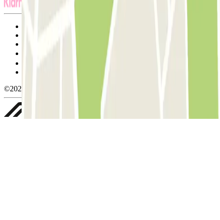
Termos de utilização e contratação
Condições de cancelamento
Política de cookies
Gerir cookies
Política de privacidade
Whistleblowing
©2026 Parclick. All rights reserved