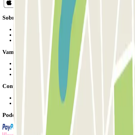
Sobre a Parclick
Quem somos
Como funciona
Os nossos parques de estacionamento
Vamos colaborar?
Profissionais
Fornecedor de estacionamento
Afiliados
Contacto
Contacte-nos
FAQ
Pode utilizar estes métodos de pagamento: