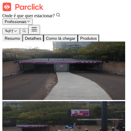
Onde é que quer estacionar?
Profissionais
PT
Resumo
Detalhes
Como lá chegar
Produtos