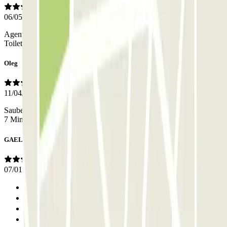
06/05/2026
Agent d’accueil très sympathique qui a géré la réservation en direct.
Toilettes accessibles aux usagers. Après un long trajet c’est parfait!
Oleg
11/04/2026
Sauber. Genug Parkplätze vorhanden. Immer einer Vorort. Metro 5-
7 Minuten entfernt
GAELLE
07/01/2026
Anterior
1
2
3