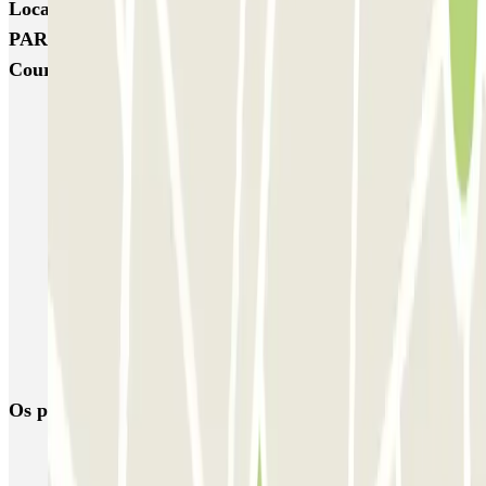
Locais e eventos interessantes próximos de URBIS
PARK Jacques Cartier (INDIGO) - La Défense -
Courbevoie
Estacionamento perto de Porte Dauphine
Estacionamento perto do Bairro de Ternes em Paris
Estacionamento perto do Arco do Triunfo - Place de l'Etoile
Charles de Gaulle
Estacionamento perto do Distrito de Wagram em Paris
Estacionamento perto do Parc Monceau
Estacionamento perto do bairro Batignolles
Estacionamento perto do Crazy Horse
Os parques de estacionamento
mais reservados
Estacionamento em Porto
Estacionamento em Lisboa