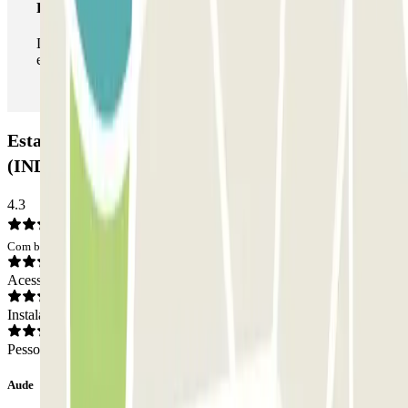
Passe ilimitado
Durante a sua estadia, pode entrar e sair do parque de
estacionamento as vezes que quiser.
Estacionamento URBIS PARK Jacques Cartier
(INDIGO) - La Défense - Courbevoie: Opiniões
4.3
Com base em 237 opiniões
Acesso
Instalações
Pessoal
Aude