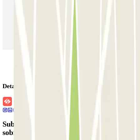
Estacionamento em Veneza
Estacionamento em Sevilha
Estacionamento em Madrid
Estacionamento em Aeroporto de Adolfo Suárez Madrid–Barajas
(MAD)
Detalhes da reserva
Subscreva a nossa newsletter e saiba mais
sobre descontos, sorteios e muitas outras