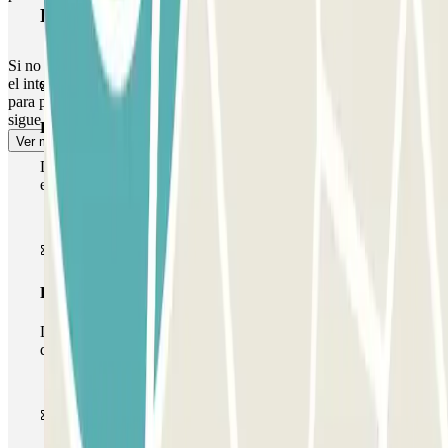
Produtos Parclick
Si no hay personal en la cabina de control, no te preocupes: Utiliza
el interfono situado en el cajero automático o en la barrera de salida
para ponerte en contacto con nuestro Centro de Atención Remoto y
sigue el mismo proceso descrito arriba.
Passe simples
Ver mais
Durante a sua estadia, só poderá entrar e sair do parque de
estacionamento uma vez.
Passe multiestacionamento
Durante a sua estadia, pode utilizar toda a rede de parques
de estacionamento deste operador disponível em Parclick.