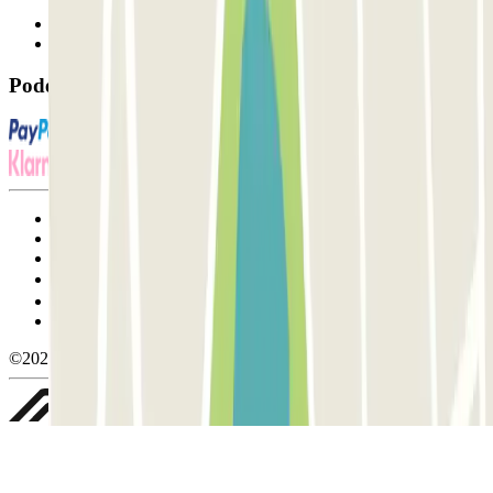
Contacte-nos
FAQ
Pode utilizar estes métodos de pagamento:
Termos de utilização e contratação
Condições de cancelamento
Política de cookies
Gerir cookies
Política de privacidade
Whistleblowing
©2026 Parclick. All rights reserved