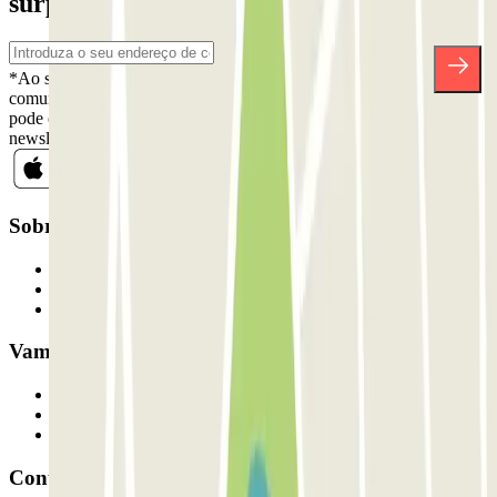
surpresas.
*Ao subscrever, aceita a nossa Política de Privacidade para receber
comunicações comerciais da Parclick. Sem qualquer obrigação,
pode cancelar a sua subscrição sempre que quiser na mesma
newsletter.
Sobre a Parclick
Quem somos
Como funciona
Os nossos parques de estacionamento
Vamos colaborar?
Profissionais
Fornecedor de estacionamento
Afiliados
Contacto