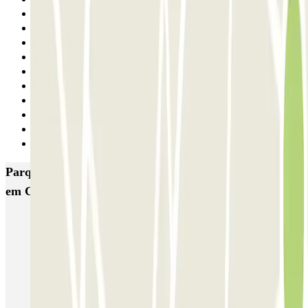
26
27
28
29
30
31
32
33
34
Seguinte
Parques de estacionamento com melhor classificação
em Courbevoie
URBIS PARK Jacques Cartier (INDIGO) - La Défense - Courbevoie
INDIGO Centre - Grande Arche