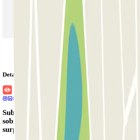
Estacionamento em Madrid
Estacionamento em Aeroporto de Adolfo Suárez Madrid–Barajas
(MAD)
Detalhes da reserva
Subscreva a nossa newsletter e saiba mais
sobre descontos, sorteios e muitas outras
surpresas.