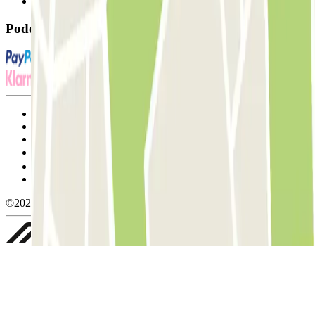
FAQ
Pode utilizar estes métodos de pagamento:
Termos de utilização e contratação
Condições de cancelamento
Política de cookies
Gerir cookies
Política de privacidade
Whistleblowing
©2026 Parclick. All rights reserved