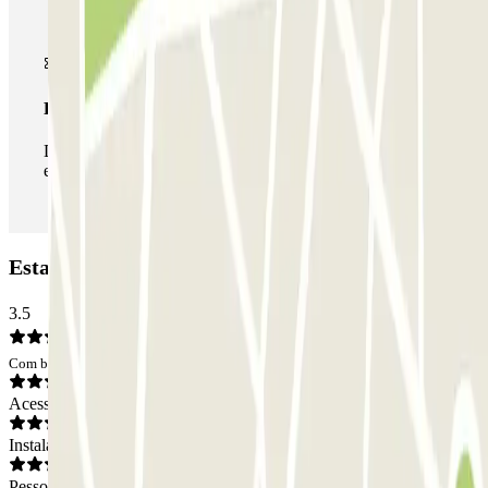
Passe ilimitado
Durante a sua estadia, pode entrar e sair do parque de
estacionamento as vezes que quiser.
Estacionamento ParkBee Delft station: Opiniões
3.5
Com base em 5 opiniões
Acesso
Instalações
Pessoal