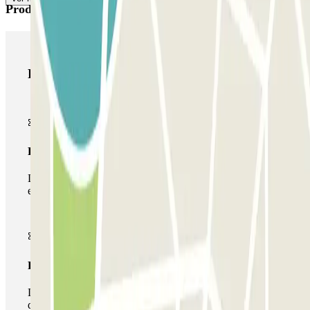
Produtos Parclick
Produtos Parclick
Passe simples
Durante a sua estadia, só poderá entrar e sair do parque de
estacionamento uma vez.
Passe multiestacionamento
Durante a sua estadia, pode utilizar toda a rede de parques
de estacionamento deste operador disponível em Parclick.