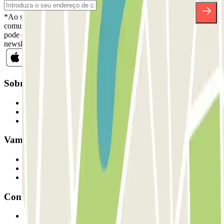
*Ao subscrever, aceita a nossa Política de Privacidade para receber
comunicações comerciais da Parclick. Sem qualquer obrigação,
pode cancelar a sua subscrição sempre que quiser na mesma
newsletter.
Sobre a Parclick
Quem somos
Como funciona
Os nossos parques de estacionamento
Vamos colaborar?
Profissionais
Fornecedor de estacionamento
Afiliados
Contacto
Contacte-nos