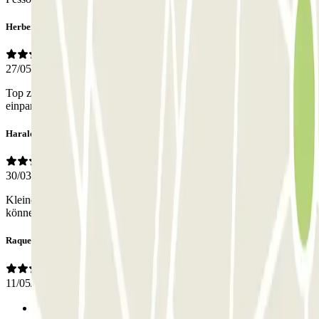
Herbert
27/05/2025
Top zentrale Lage. Parkplätze sehr eng weil PKW nicht optimal
einparkten.
Harald
30/03/2025
Kleines Parkhaus, sehr enge Ausfahrt. Man sollte schon rangieren
können.
Raquel
11/05/2024
Anterior