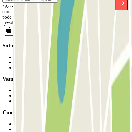
*Ao subscrever, aceita a nossa Política de Privacidade para receber
comunicações comerciais da Parclick. Sem qualquer obrigação,
pode cancelar a sua subscrição sempre que quiser na mesma
newsletter.
Sobre a Parclick
Quem somos
Como funciona
Os nossos parques de estacionamento
Vamos colaborar?
Profissionais
Fornecedor de estacionamento
Afiliados
Contacto
Contacte-nos
FAQ