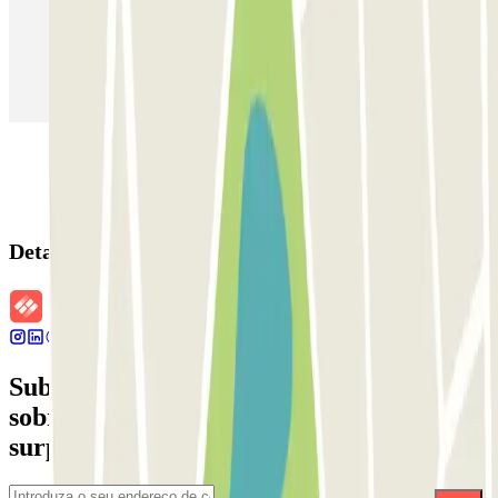
Estacionamento em Madrid
Estacionamento em Aeroporto de Adolfo Suárez Madrid–Barajas
(MAD)
Detalhes da reserva
Subscreva a nossa newsletter e saiba mais
sobre descontos, sorteios e muitas outras
surpresas.