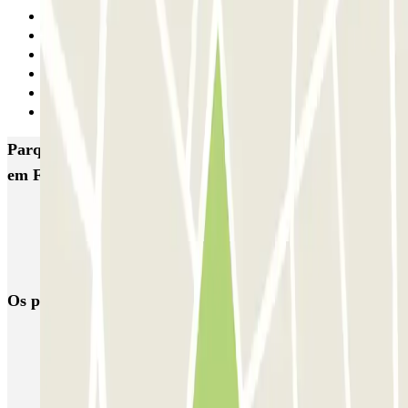
1
2
3
4
5
Seguinte
Parques de estacionamento com melhor classificação
em Figueres
SABA Plaça Catalunya Figueres
SABA El Garrigal
Fórmula - Museo Dalí
Os parques de estacionamento
mais reservados
Estacionamento em Porto
Estacionamento em Lisboa
Estacionamento em Veneza
Estacionamento em Sevilha