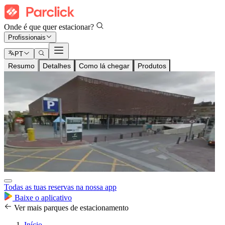
Onde é que quer estacionar?
Profissionais
PT
Resumo
Detalhes
Como lá chegar
Produtos
Todas as tuas reservas na nossa app
Baixe o aplicativo
Ver mais parques de estacionamento
Início