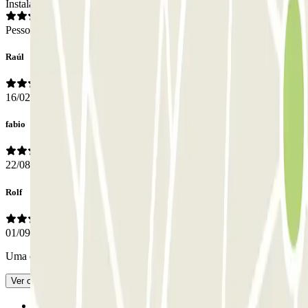
Instalações
Pessoal
Raúl
16/02/2026
fabio
22/08/2025
Rolf
01/09/2024
Uma casa de banho seria desejável
- Traduzido com IA
Ver original
Anterior