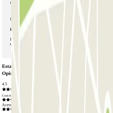
de estacionamento deste operador disponível em Parclick.
Passe ilimitado
Durante a sua estadia, pode entrar e sair do parque de
estacionamento as vezes que quiser.
Estacionamento SABA Plaça Catalunya Figueres:
Opiniões
4.5
Com base em 15 opiniões
Acesso