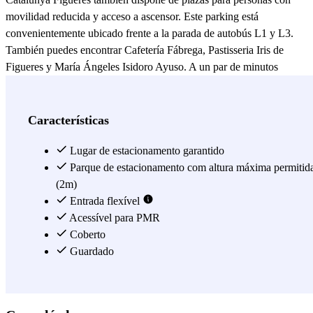
movilidad reducida y acceso a ascensor. Este parking está
convenientemente ubicado frente a la parada de autobús L1 y L3.
También puedes encontrar Cafetería Fábrega, Pastisseria Iris de
Figueres y María Ángeles Isidoro Ayuso. A un par de minutos
andando también puedes encontrar tiendas de ropa como Zara,
Stradivarius, Bimba and Lola, Mango y muchas más. El
parking
cubierto SABA Place Catalunya Figueres
tiene una ubicación
Características
céntrica que te permite llegar andando a casi cualquier punto de
interés. ¿Que estas esperando? ¡Evita las molestias y el estrés de dar
Lugar de estacionamento garantido
vueltas y buscar aparcamiento y reserva con Parclick!
Parque de estacionamento com altura máxima permitid
(2m)
Ver mais
Entrada flexível
Acessível para PMR
Coberto
Guardado