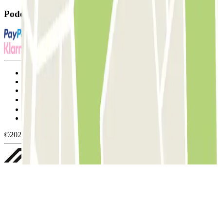
Pode utilizar estes métodos de pagamento:
Termos de utilização e contratação
Condições de cancelamento
Política de cookies
Gerir cookies
Política de privacidade
Whistleblowing
©2026 Parclick. All rights reserved