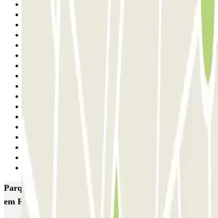
16
17
18
19
20
21
22
23
24
25
26
27
28
29
30
31
Seguinte
Parques de estacionamento com melhor classificação
em Florença