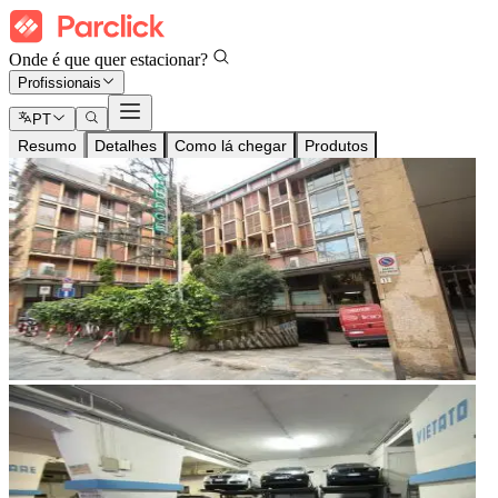
Onde é que quer estacionar?
Profissionais
PT
Resumo
Detalhes
Como lá chegar
Produtos