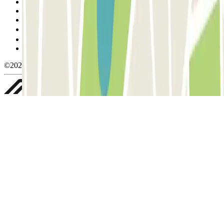
Termos de utilização e contratação
Condições de cancelamento
Política de cookies
Gerir cookies
Política de privacidade
Whistleblowing
©2026 Parclick. All rights reserved