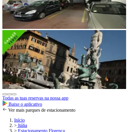
Todas as tuas reservas na nossa app
Baixe o aplicativo
Ver mais parques de estacionamento
Início
>
Itália
>
Estacionamento Florença