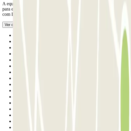
A equipe foi muito prestativa e amigável. Podemos recomendá-la
para estacionamento na cidade por uma longa estadia
- Traduzido
com IA
Ver original
Anterior
1
2
3
4
5
6
7
8
9
10
11
12
13
14
15