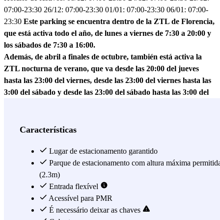
07:00-23:30 26/12: 07:00-23:30 01/01: 07:00-23:30 06/01: 07:00-
23:30
Este parking se encuentra dentro de la ZTL de Florencia,
que está activa todo el año, de lunes a viernes de 7:30 a 20:00 y
los sábados de 7:30 a 16:00.
Además, de abril a finales de octubre, también está activa la
ZTL nocturna de verano, que va desde las 20:00 del jueves
hasta las 23:00 del viernes, desde las 23:00 del viernes hasta las
3:00 del sábado y desde las 23:00 del sábado hasta las 3:00 del
domingo. La ZTL se paga 1€ por acceso directamente en el
parking.
Características
Los vehículos a gasolina Euro 1 y diésel Euro 2 NO pueden
acceder a este parking, ya que se encuentra dentro de la ZTL.
Lugar de estacionamento garantido
Parque de estacionamento com altura máxima permitid
HORARIO AGOSTO: L-S 06:30-00:30; D y 15 agosto 07:00-
(2.3m)
13:00 y 17:30-23:30.
Entrada flexível
Acessível para PMR
El parking abre los días festivos: 07:00-23:30.
É necessário deixar as chaves