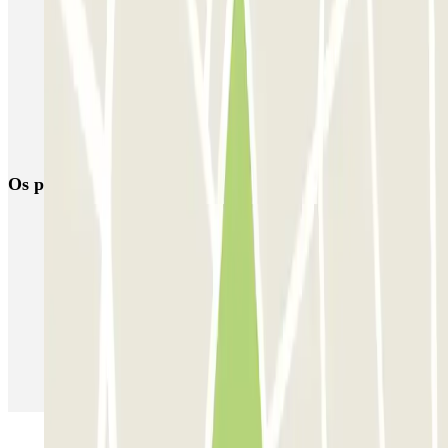
Garage Verdi
Garage Lungarno
Garage del Bargello
Garage Florentia
Garage Tornabuoni
Garage Michelangelo
Firparking - Shuttle - Aeroporto di Firenze Peretola
Garage San Zanobi
Garage Sant'Orsola
Parking Duomo
Os parques de estacionamento
mais reservados
Estacionamento em Porto
Estacionamento em Lisboa
Estacionamento em Veneza
Estacionamento em Sevilha
Estacionamento em Madrid
Estacionamento em Aeroporto de Adolfo Suárez Madrid–Barajas
(MAD)