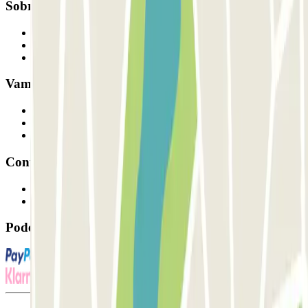
Sobre a Parclick
Quem somos
Como funciona
Os nossos parques de estacionamento
Vamos colaborar?
Profissionais
Fornecedor de estacionamento
Afiliados
Contacto
Contacte-nos
FAQ
Pode utilizar estes métodos de pagamento: