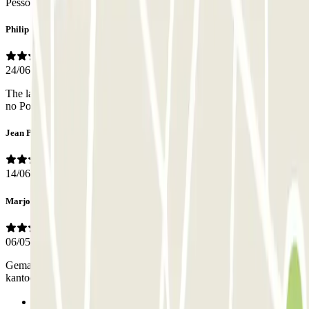
Pessoal
Philip
24/06/2026
The lady who sorted my week pass was super. Esp. given I speak
no Portuguese. Efficient and friendly.
Jean Paul
14/06/2026
Marjolein
06/05/2026
Gemakkelijke manier van parkeren. Erbij vermelden dat het
kantoortje zich op de 2e verdieping bevindt, was handig geweest.
Anterior