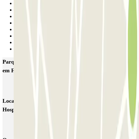
1
2
3
4
5
6
7
Seguinte
Parques de estacionamento com melhor classificação
em Funchal
SABA Hospital Cruz Carvalho
Locais e eventos interessantes próximos de SABA
Hospital Cruz Carvalho
Reservar parque de estacionamento em Aeroporto da Madeira
(FNC)