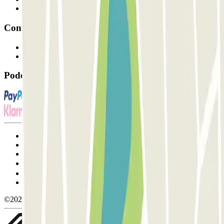
Afiliados
Contacto
Contacte-nos
FAQ
Pode utilizar estes métodos de pagamento:
Termos de utilização e contratação
Condições de cancelamento
Política de cookies
Gerir cookies
Política de privacidade
Whistleblowing
©2026 Parclick. All rights reserved