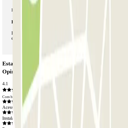
Passe ilimitado
Durante a sua estadia, pode entrar e sair do parque de
estacionamento as vezes que quiser.
Estacionamento SABA Hospital Cruz Carvalho:
Opiniões
4.1
Com base em 21 opiniões
Acesso
Instalações