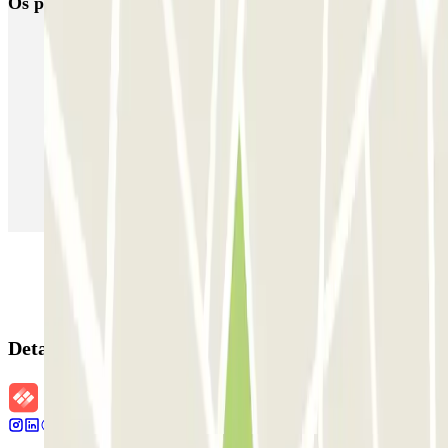
Os parques de estacionamento
mais reservados
Estacionamento em Porto
Estacionamento em Lisboa
Estacionamento em Veneza
Estacionamento em Sevilha
Estacionamento em Madrid
Estacionamento em Aeroporto de Adolfo Suárez Madrid–Barajas
(MAD)
Detalhes da reserva