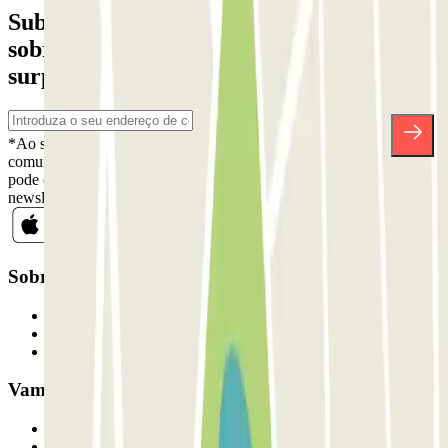
Subscreva a nossa newsletter e saiba mais
sobre descontos, sorteios e muitas outras
surpresas.
*Ao subscrever, aceita a nossa Política de Privacidade para receber
comunicações comerciais da Parclick. Sem qualquer obrigação,
pode cancelar a sua subscrição sempre que quiser na mesma
newsletter.
Sobre a Parclick
Quem somos
Como funciona
Os nossos parques de estacionamento
Vamos colaborar?
Profissionais
Fornecedor de estacionamento