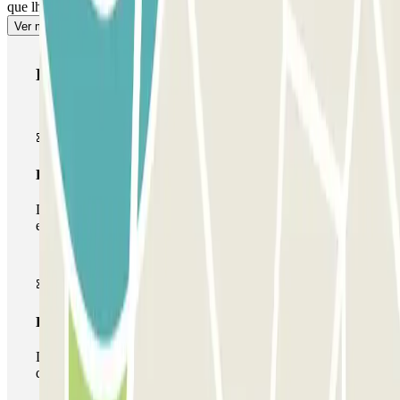
que lhe permitirá múltiplas entradas e saídas.
Ver mais
Produtos Parclick
Passe simples
Durante a sua estadia, só poderá entrar e sair do parque de
estacionamento uma vez.
Passe multiestacionamento
Durante a sua estadia, pode utilizar toda a rede de parques
de estacionamento deste operador disponível em Parclick.