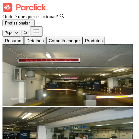
Onde é que quer estacionar?
Profissionais
PT
Resumo
Detalhes
Como lá chegar
Produtos