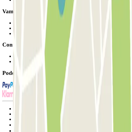
Vamos colaborar?
Profissionais
Fornecedor de estacionamento
Afiliados
Contacto
Contacte-nos
FAQ
Pode utilizar estes métodos de pagamento:
Termos de utilização e contratação
Condições de cancelamento
Política de cookies
Gerir cookies
Política de privacidade