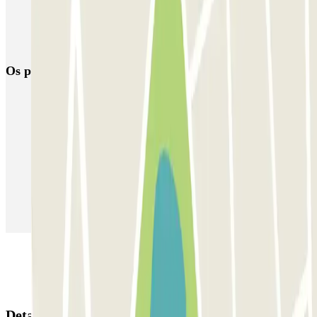
El Espigón PARKIA
Begoña PARKIA
APK2 Plaza Europa
APK2 Seis de Agosto Jovellanos
Playa de Poniente
Os parques de estacionamento
mais reservados
Estacionamento em Porto
Estacionamento em Lisboa
Estacionamento em Veneza
Estacionamento em Sevilha
Estacionamento em Madrid
Estacionamento em Aeroporto de Adolfo Suárez Madrid–Barajas
(MAD)
Detalhes da reserva