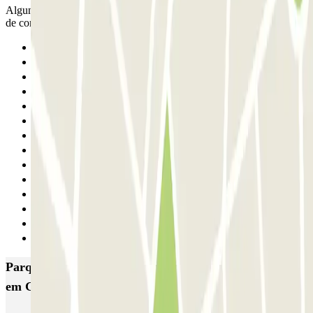
Alguna plaza con botellas vacías y restos de algún establecimiento
de comida rápida.por lo demás genial.volverrmos
Anterior
1
2
3
4
5
6
7
8
9
10
11
12
Seguinte
Parques de estacionamento com melhor classificação
em Gijon