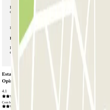
Durante a sua estadia, pode utilizar toda a rede de parques
de estacionamento deste operador disponível em Parclick.
Passe ilimitado
Durante a sua estadia, pode entrar e sair do parque de
estacionamento as vezes que quiser.
Estacionamento APK2 Seis de Agosto Jovellanos:
Opiniões
4.1
Com base em 34 opiniões