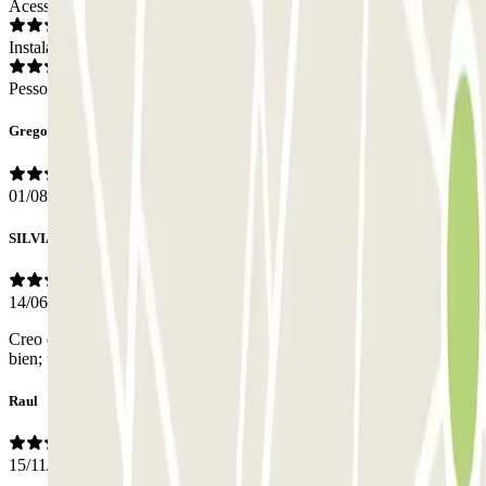
Acesso
Instalações
Pessoal
Gregorio
01/08/2026
SILVIA
14/06/2026
Creo que sería mejorable el precio y la iluminación. Por el resto,
bien; un parking en el centro de la ciudad.
Raul
15/11/2025