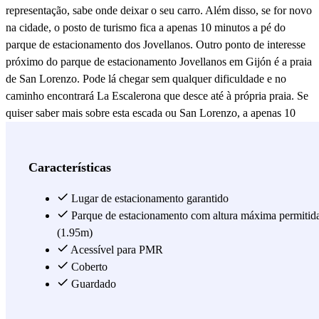
representação, sabe onde deixar o seu carro. Além disso, se for novo
na cidade, o posto de turismo fica a apenas 10 minutos a pé do
parque de estacionamento dos Jovellanos. Outro ponto de interesse
próximo do parque de estacionamento Jovellanos em Gijón é a praia
de San Lorenzo. Pode lá chegar sem qualquer dificuldade e no
caminho encontrará La Escalerona que desce até à própria praia. Se
quiser saber mais sobre esta escada ou San Lorenzo, a apenas 10
minutos do parque de estacionamento Jovellanos encontra-se o
posto de turismo La Escalerona. Embora esta não seja a única praia
que o espera se estacionar no parque de estacionamento Jovellanos
Características
em Gijón, a praia Poniente fica apenas a 10 minutos deste parque de
estacionamento e é ideal para um passeio junto ao mar. Além disso,
Lugar de estacionamento garantido
a marina da cidade é também aqui ao lado. Se estacionar no parque
Parque de estacionamento com altura máxima permitid
de estacionamento dos Jovellanos pode deixar o seu carro junto ao
(1.95m)
centro de Gijón e fazer uma visita ao museu Nicanor Piñole, ao
Acessível para PMR
parque Tren de la Libertad ou ao Paseo de Begoña. Além disso, este
Coberto
parque de estacionamento perto da Plaza San Miguel poderá garantir
Guardado
o seu lugar de estacionamento para uso quotidiano. Se tiver uma
marcação no Hospital da Cruz Vermelha, estacione neste parque de