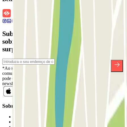
Subscreva a nossa newsletter e saiba mais
sobre descontos, sorteios e muitas outras
surpresas.
*Ao subscrever, aceita a nossa Política de Privacidade para receber
comunicações comerciais da Parclick. Sem qualquer obrigação,
pode cancelar a sua subscrição sempre que quiser na mesma
newsletter.
Sobre a Parclick
Quem somos
Como funciona
Os nossos parques de estacionamento