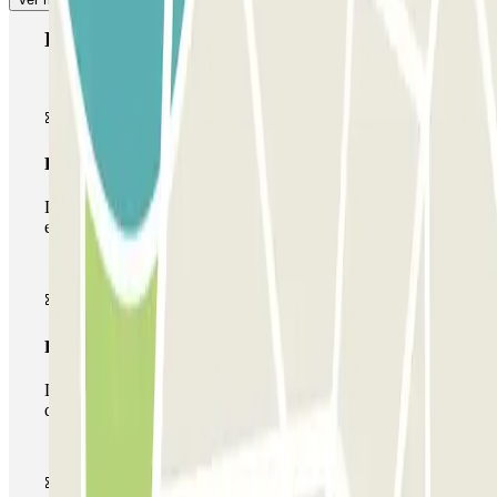
Produtos Parclick
Passe simples
Durante a sua estadia, só poderá entrar e sair do parque de
estacionamento uma vez.
Passe multiestacionamento
Durante a sua estadia, pode utilizar toda a rede de parques
de estacionamento deste operador disponível em Parclick.