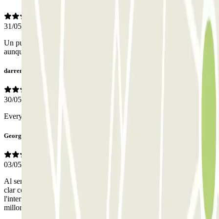
31/05/2026
Un punto emblemático sin personal es un error, intentan atenderte
aunque las limitaciones de estar en remoto bajan la calidad
darren
30/05/2026
Everything went as planned
Georgina
03/05/2026
Al ser cap de setmana no hi havia ningú a guixeta. No estava gens
clar com procedir per fer efectiva la reserva. Vaig haver de trucar per
l'interfon i varen trigar força a contestar. Aquesta gestió s'hauria de
millorar