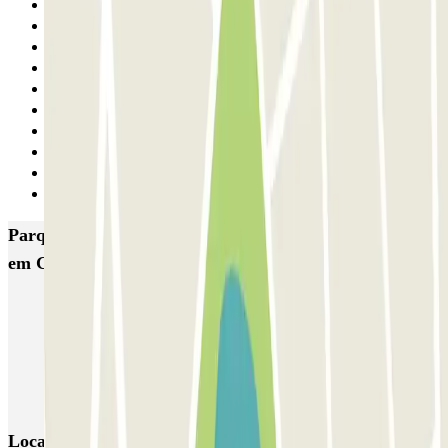
21
22
23
24
25
26
27
28
29
Seguinte
Parques de estacionamento com melhor classificação
em Girona
SABA Santa Caterina
SABA Berenguer i Carnicer
Saba Estación de Girona
AENA Aeropuerto de Girona-Costa Brava - General
Locais e eventos interessantes próximos de Saba