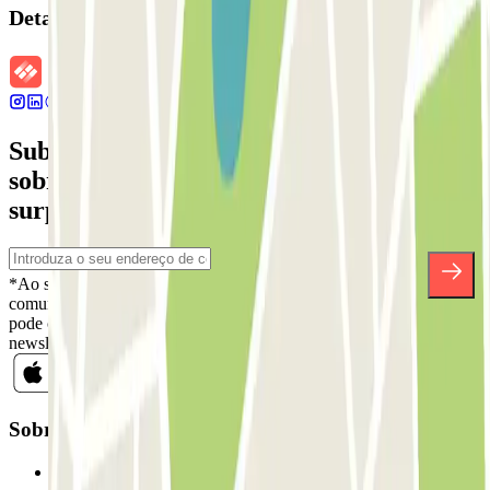
Detalhes da reserva
Subscreva a nossa newsletter e saiba mais
sobre descontos, sorteios e muitas outras
surpresas.
*Ao subscrever, aceita a nossa Política de Privacidade para receber
comunicações comerciais da Parclick. Sem qualquer obrigação,
pode cancelar a sua subscrição sempre que quiser na mesma
newsletter.
Sobre a Parclick
Quem somos