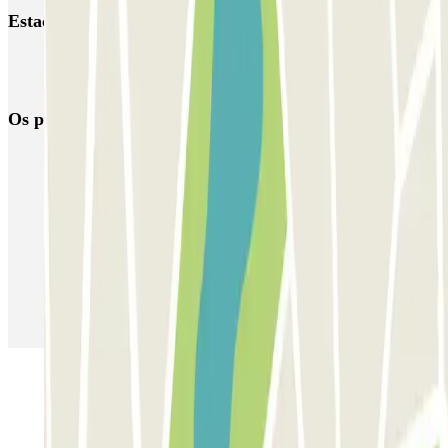
Estación de Girona
Reservar parque de estacionamento em Aeroporto de Girona-Costa
Brava (GRO)
Os parques de estacionamento
mais reservados
Estacionamento em Porto
Estacionamento em Lisboa
Estacionamento em Veneza
Estacionamento em Sevilha
Estacionamento em Madrid
Estacionamento em Aeroporto de Adolfo Suárez Madrid–Barajas
(MAD)