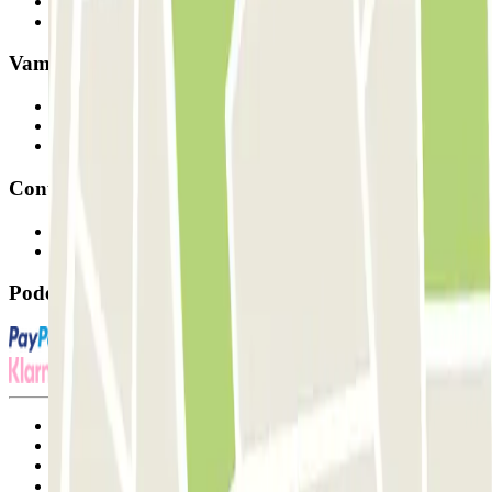
Como funciona
Os nossos parques de estacionamento
Vamos colaborar?
Profissionais
Fornecedor de estacionamento
Afiliados
Contacto
Contacte-nos
FAQ
Pode utilizar estes métodos de pagamento:
Termos de utilização e contratação
Condições de cancelamento
Política de cookies
Gerir cookies