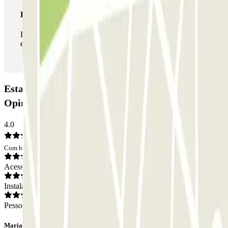
Passe ilimitado
Durante a sua estadia, pode entrar e sair do parque de
estacionamento as vezes que quiser.
Estacionamento Saba Estación de Girona:
Opiniões
4.0
Com base em 87 opiniões
Acesso
Instalações
Pessoal
Mariano