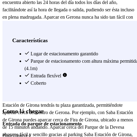
encuentra abierto las 24 horas del día todos los días del año,
facilitándote así la hora de llegada o salida, pudiendo ser ésta incluso
en plena madrugada. Aparcar en Gerona nunca ha sido tan fácil con
Saba Estación de Girona, donde podrás dejar tu vehículo
tranquilamente para viajar, sin tener que preocuparte por el estado de
tu coche, gracias al sistema de video vigilancia continua que ofrecen
Características
sus instalaciones. Si vas a viajar desde Gerona y no sabes dónde
aparcar en la Estación de Girona, Saba Estación de Girona es la
Lugar de estacionamento garantido
alternativa perfecta para dejar tu vehículo y disfrutar de tu estancia.
Parque de estacionamento com altura máxima permitid
Desde la Estación de Gerona, puedes disponer desde servicios de
(4.1m)
larga y media distancia (RENFE y SNCF) hasta servicios de alta
Entrada flexível
velocidad y cercanías con AVE, tanto destinos nacionales como
Coberto
internacionales. Visita Girona con tu propio vehículo y no te
preocupes más de dar vueltas para buscar aparcamiento, con Saba
Estación de Girona tendrás tu plaza garantizada, permitiéndote
Como lá chegar
aparcar cerca del centro de Gerona. Por ejemplo, con Saba Estación
de Girona puedes aparcar cerca de Fira de Girona, ubicado a menos
Entrada do parque de estacionamento
de 15 minutos andando. Aparcar cerca del Parque de la Devesa
ahora es fácil y sencillo gracias al parking Saba Estación de Girona,
Plaça Espanya 4