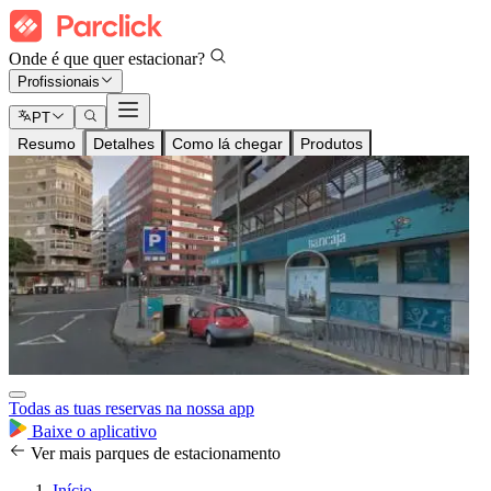
Onde é que quer estacionar?
Profissionais
PT
Resumo
Detalhes
Como lá chegar
Produtos
Todas as tuas reservas na nossa app
Baixe o aplicativo
Ver mais parques de estacionamento
Início