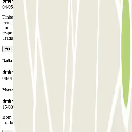
04/05/2026
Tínhamos reservado um lugar por 13 dias. O estacionamento está
bem localizado, com lugares suficientemente largos e acesso 24
horas. Havia sempre alguém, ao vivo ou no intercomunicador, para
responder às nossas perguntas. E a tarifa é bastante correta
-
Traduzido com IA
Ver original
Nadia
08/01/2026
Marco
15/08/2025
Bom serviço, nenhuma reclamação negativa para comunicar
-
Traduzido com IA