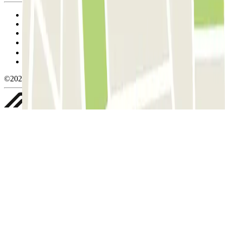
Termos de utilização e contratação
Condições de cancelamento
Política de cookies
Gerir cookies
Política de privacidade
Whistleblowing
©2026 Parclick. All rights reserved