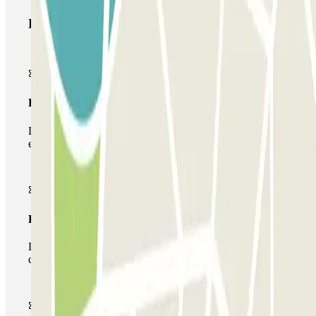
Produtos Parclick
Passe simples
Durante a sua estadia, só poderá entrar e sair do parque de
estacionamento uma vez.
Passe multiestacionamento
Durante a sua estadia, pode utilizar toda a rede de parques
de estacionamento deste operador disponível em Parclick.