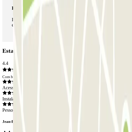
Passe ilimitado
Durante a sua estadia, pode entrar e sair do parque de
estacionamento as vezes que quiser.
Estacionamento SABA Plaza España: Opiniões
4.4
Com base em 9 opiniões
Acesso
Instalações
Pessoal
Jean-François