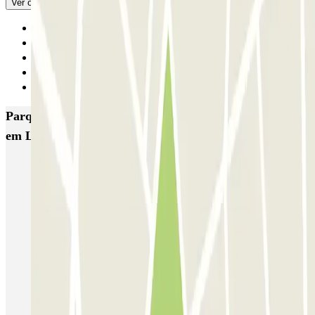
Ver original
Anterior
1
2
3
Seguinte
Parques de estacionamento com melhor classificação
em Las Palmas de Gran Canaria
IC Secretario Padilla
SABA Plaza España
SABA Edificios Múltiples
SABA Santa Catalina
San Telmo PARKIA
AENA Aeropuerto de Gran Canaria - General P1
Larga Estancia Gran Canaria-Aeropuerto AENA
Venegas - Plaza de los Derechos Humanos
Presidente Alvear