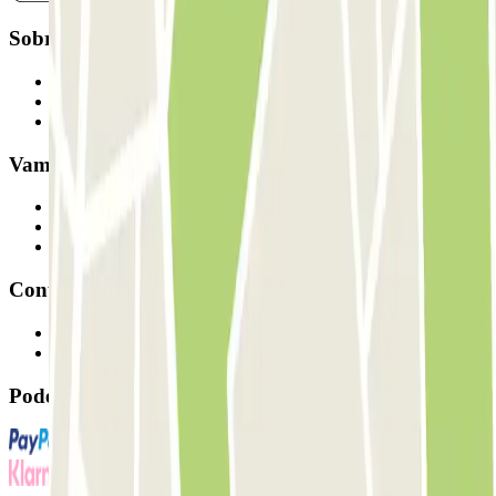
Sobre a Parclick
Quem somos
Como funciona
Os nossos parques de estacionamento
Vamos colaborar?
Profissionais
Fornecedor de estacionamento
Afiliados
Contacto
Contacte-nos
FAQ
Pode utilizar estes métodos de pagamento: