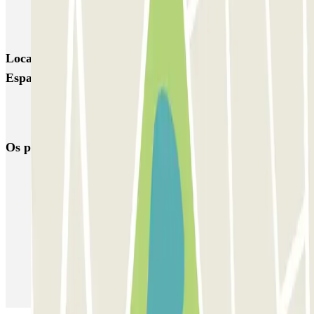
COPARK Arriaga
Locais e eventos interessantes próximos de SABA Plaza
España
Reservar parque de estacionamento em Aeroporto de Gran Canária
(LPA)
Os parques de estacionamento
mais reservados
Estacionamento em Porto
Estacionamento em Lisboa
Estacionamento em Veneza
Estacionamento em Sevilha
Estacionamento em Madrid
Estacionamento em Aeroporto de Adolfo Suárez Madrid–Barajas
(MAD)