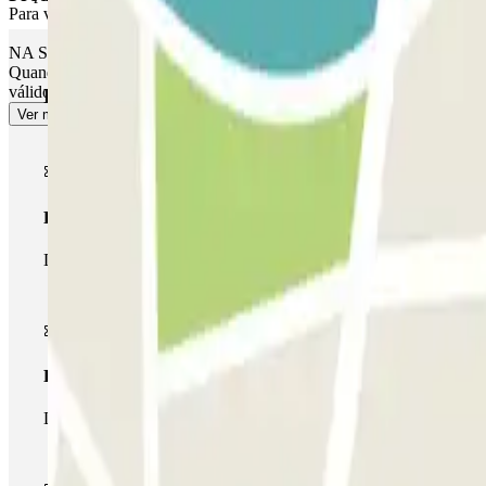
Para voltar a entrar no parque de estacionamento, conduza o seu carro
NA SUA SAÍDA:
Quando sair com o seu veículo, pare em frente da barreira e o leitor 
válido da sua reserva, a barreira não se abrirá. Terá de ir à cabine de
Produtos Parclick
Ver mais
Passe simples
Durante a sua estadia, só poderá entrar e sair do parque de esta
Passe multiestacionamento
Durante a sua estadia, pode utilizar toda a rede de parques de e