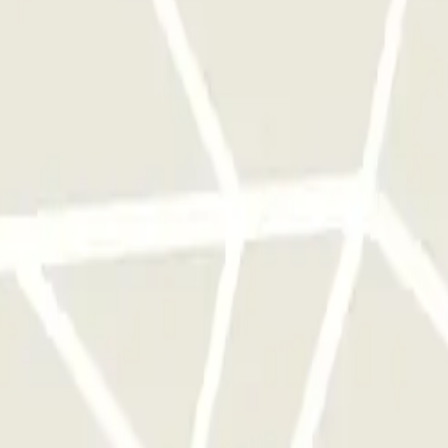
 de volta para a barreira de entrada do parque de estacionamento.
reconhecerá a sua chapa de matrícula. A barreira abrir-se-á sem que ten
 controlo ou ao caixa para pagar o excesso ao preço da tarifa norma.
cionamento uma vez.
stacionamento deste operador disponível em Parclick.