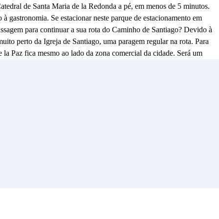
atedral de Santa Maria de la Redonda a pé, em menos de 5 minutos.
o à gastronomia. Se estacionar neste parque de estacionamento em
 passagem para continuar a sua rota do Caminho de Santiago? Devido à
uito perto da Igreja de Santiago, uma paragem regular na rota. Para
de la Paz fica mesmo ao lado da zona comercial da cidade. Será um
os do parque de estacionamento da APK2 Plaza de la Paz está a
 e viaje com a paz de espírito de deixar o seu carro num local
 para si. Reserve já o seu lugar de estacionamento na APK2 Plaza de