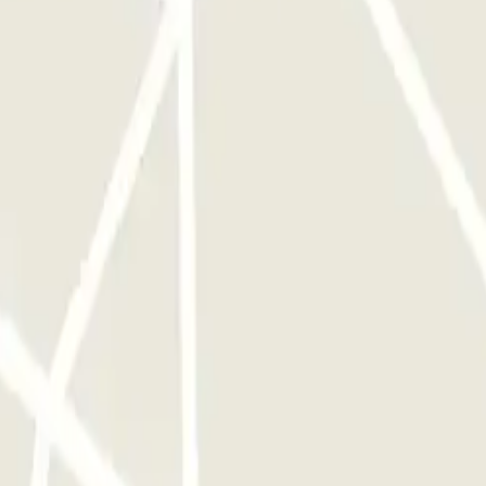
ha de fazer nada, tal como na sua chegada. Se tiver excedido o tempo