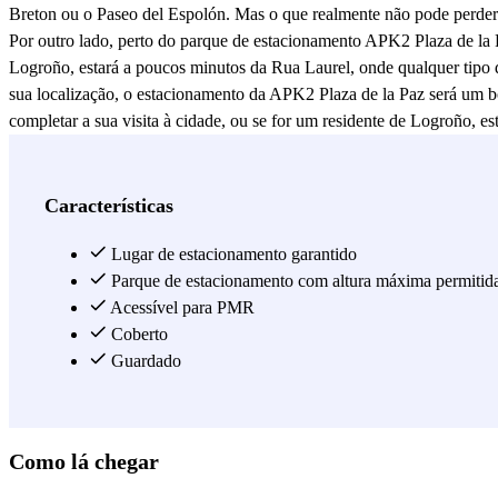
Breton ou o Paseo del Espolón. Mas o que realmente não pode perder
Por outro lado, perto do parque de estacionamento APK2 Plaza de la 
Logroño, estará a poucos minutos da Rua Laurel, onde qualquer tipo d
sua localização, o estacionamento da APK2 Plaza de la Paz será um bo
completar a sua visita à cidade, ou se for um residente de Logroño, 
parque de estacionamento muito confortável para as suas necessidade
estação de comboios, por isso este parque de estacionamento em Logro
seguro. Qualquer que seja o seu plano na cidade, este parque de esta
Características
la Paz com Parclick!
Lugar de estacionamento garantido
Ver mais
Parque de estacionamento com altura máxima permitid
Acessível para PMR
Coberto
Guardado
Como lá chegar