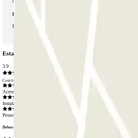
Passe ilimitado
Durante a sua estadia, pode entrar e sair do parque de estaciona
Estacionamento APK2 Plaza de la Paz: Opiniões
3.9
Com base em 35 opiniões
Acesso
Instalações
Pessoal
Deborah