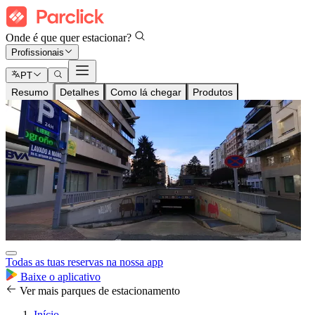
Onde é que quer estacionar?
Profissionais
PT
Resumo
Detalhes
Como lá chegar
Produtos
Todas as tuas reservas na nossa app
Baixe o aplicativo
Ver mais parques de estacionamento
Início