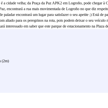
 é a cidade velha; da Praça da Paz APK2 em Logroño, pode chegar à C
Paz, encontrará a rua mais movimentada de Logroño no que diz respeit
e paladar encontrará um lugar para satisfazer o seu apetite ;) Está de
m aliado para os peregrinos na rota, pois podem deixar o seu veículo m
estará interessado em saber que este parque de estacionamento na Plaza 
s diárias! E a sua aventura não termina em Logroño: apenas a 10 minut
ño. Estacione em segurança neste parque de estacionamento de 24 horas
cionamento na Praça de la Paz de Logroño será sempre a opção perfeita
a (2m)