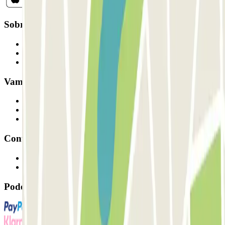
Sobre a Parclick
Quem somos
Como funciona
Os nossos parques de estacionamento
Vamos colaborar?
Profissionais
Fornecedor de estacionamento
Afiliados
Contacto
Contacte-nos
FAQ
Pode utilizar estes métodos de pagamento: