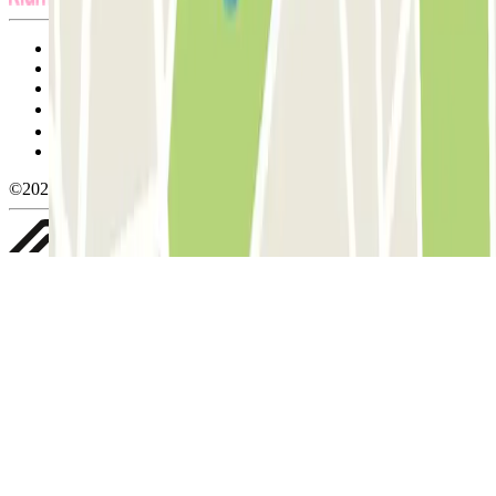
Termos de utilização e contratação
Condições de cancelamento
Política de cookies
Gerir cookies
Política de privacidade
Whistleblowing
©2026 Parclick. All rights reserved