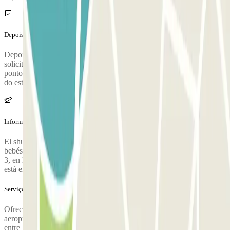
Depois da tua viagem
Depois de pegar as suas malas, ligue para o estacionamento para
solicitar a coleta. Durante a chamada, uma pessoa irá confirmar o
ponto de encontro no terminal do aeroporto. O número de telefone
do estacionamento será fornecido após a reserva ser feita.
Informação adicional
El shuttle dispone de 9 plazas. Es necesario solicitar la silla para
bebés. El punto donde te deja el shuttle a la ida está en la Terminal
3, en la puerta de salidas. El punto de recogida del shuttle a la vuelta
está en la Terminal 2, al final del tunel de la zona de llegadas.
Serviços extra (não incluídos no preço)
Ofrecen servicio Valet (recogida y entrega del vehículo en el
aeropuerto) por un suplemento de 5€. Este servicio sólo será válido
entre las 07:00 y las 23:00 horas, fuera de este horario solo