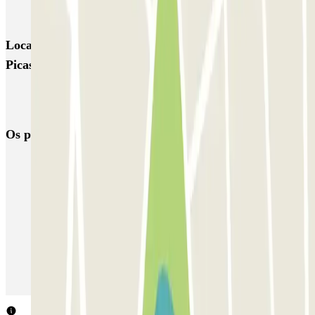
Valet Feeltravel - Aeropuerto de Málaga - Costa del Sol
Locais e eventos interessantes próximos de Airport
Picasso - Aeropuerto de Málaga - descubierto
Reservar parque de estacionamento em Aeroporto de Málaga –
Costa del Sol (AGP)
Os parques de estacionamento
mais reservados
Estacionamento em Porto
Estacionamento em Lisboa
Estacionamento em Veneza
Estacionamento em Sevilha
Estacionamento em Madrid
Estacionamento em Aeroporto de Adolfo Suárez Madrid–Barajas
(MAD)