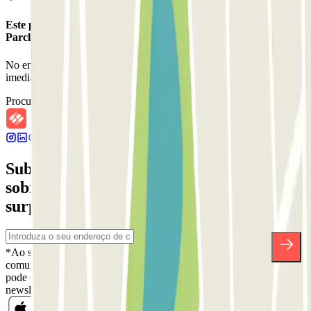
Este parque de estacionamento não aceita reservas através da
Parclick.
No entanto, podes reservar um dos parques de estacionamento nas
imediações.
Procurar parques de estacionamento nas proximidades
Subscreva a nossa newsletter e saiba mais
sobre descontos, sorteios e muitas outras
surpresas.
*Ao subscrever, aceita a nossa Política de Privacidade para receber
comunicações comerciais da Parclick. Sem qualquer obrigação,
pode cancelar a sua subscrição sempre que quiser na mesma
newsletter.