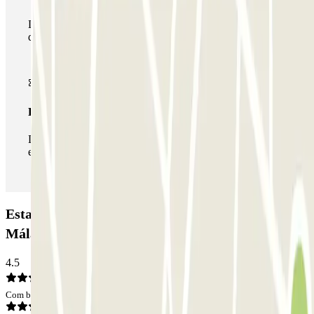
Durante a sua estadia, pode utilizar toda a rede de parques
de estacionamento deste operador disponível em Parclick.
Passe ilimitado
Durante a sua estadia, pode entrar e sair do parque de
estacionamento as vezes que quiser.
Estacionamento Airport Picasso - Aeropuerto de
Málaga - descubierto: Opiniões
4.5
Com base em 5 opiniões