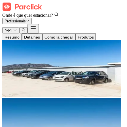
Onde é que quer estacionar?
Profissionais
PT
Resumo
Detalhes
Como lá chegar
Produtos