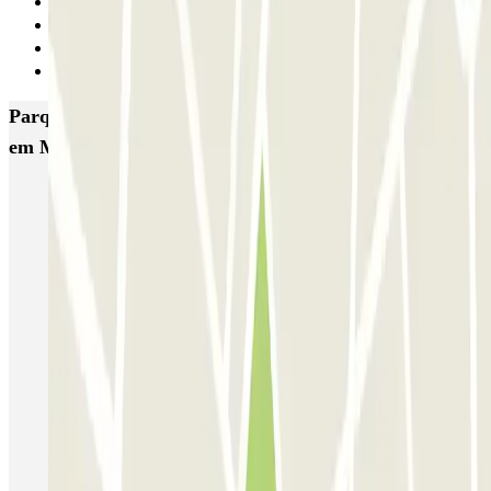
Anterior
1
2
Seguinte
Parques de estacionamento com melhor classificação
em Malaga
SABA Estación Málaga María Zambrano
Pedrocar - Aeropuerto de Málaga P&R
Pedrocar - Estación Ave María Zambrano - Valet
Manuel López
Airport Picasso - Aeropuerto de Málaga - descubierto
Airport Picasso - Aeropuerto de Málaga - cubierto
CC Málaga Plaza
Parking10 - Valet - Aeropuerto de Málaga
Málaga Airport Parking - Valet - Descubierto