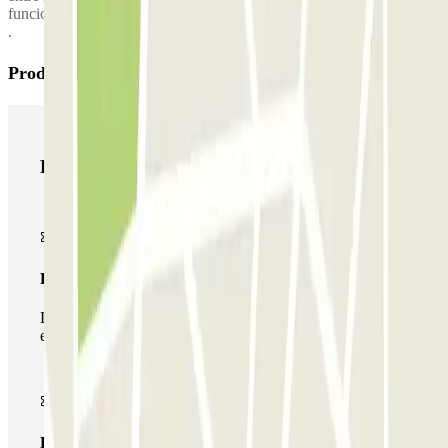
funcionará el shuttle. Otros servicios extra como el lavado del coche
.
Produtos Parclick
Produtos Parclick
Passe simples
Durante a sua estadia, só poderá entrar e sair do parque de
estacionamento uma vez.
Passe multiestacionamento