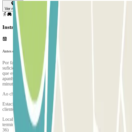
Ver mapa
Instruções
Antes da tua viagem
Por favor, chega ao parque de estacionamento com antecedência
suficiente. Tem em consideração que o processo de check-in, desde
que estacionas, passando pela comprovação da tua reserva e até que
apanhas a camioneta para o aeroporto, dura aproximadamente 10
minutos
Ao chegares, irá realizar-se uma inspeção do teu veículo.
Estaciona o teu veículo e dirige-te ao posto de atendimento ao
cliente para validares a tua reserva.
Localização do posto de atendimento ao cliente: A 200 metros de la
terminal del aeropuerto (Avda. del Comandante García Morato nº
36)