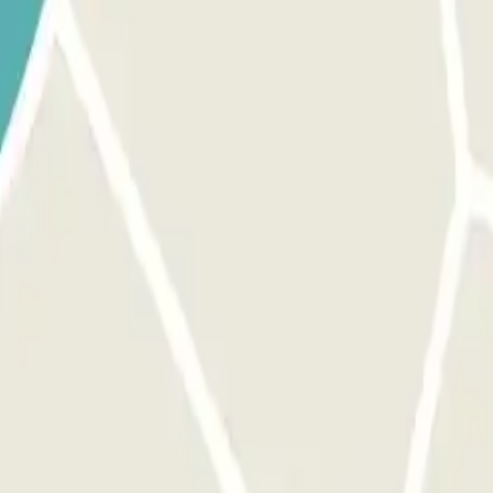
 secção ""Informações importantes"". O acesso a este parque de estacio
ilize o botão fornecido para abrir a entrada. Certifique-se de que se e
 processo é idêntico ao da entrada. PERMISSÃO DE MARGEM: Pode ace
antes"".