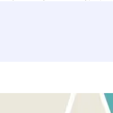
adjacentes incluem o Boulevard de Paris, a Rue Peyssonnel, o
ary
. Em resumo, reservar uma vaga no
estacionamento Marseille -
se em Marselha. Não perca a oportunidade de garantir o seu lugar e