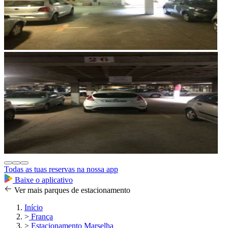
Todas as tuas reservas na nossa app
Baixe o aplicativo
Ver mais parques de estacionamento
Início
>
França
>
Estacionamento Marselha