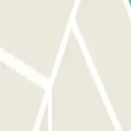
namento faz-se através da nossa aplicação.
ncontra em frente à entrada correcta antes de ativar o botão. À
der ao parque de estacionamento até 30 minutos antes da sua