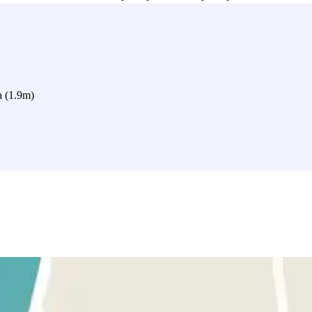
você viajar de carro, pode acessar facilmente pela A7 e E714. As ruas 
acesso ao
estacionamento Marseille - Hôpital Européen - Désirée Cl
 e uma localização privilegiada perto de importantes pontos de interes
ecer."
a (1.9m)