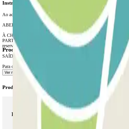
Instruções
Ao aceder ao parque de estacionamento, não se esqueça de verificar a
ABERTURA ATRAVÉS DA APLICAÇÃO PARCLICK
À CHEGADA: A partir da aplicação ou através do link da sua reserva, ut
PARTIDA: Uma vez entrado, receberá o botão para abrir a saída. O
reserva, mas ser-lhe-á cobrado este tempo suplementar.
Produtos disponíveis
SAÍDA PARA PEÕES
Para o acesso pedonal, consulte a nossa secção ""Informações import
Ver mais
Produtos Parclick
Produtos Parclick