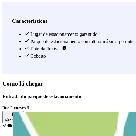
Pelletan Saint Lazare (autocarros 70, 70S, 526, 535). Além disso, se 
Boulevard de Dunkerque e a Rue Pontevès, facilitando ainda mais o 
Hôpital Européen - Désirée Clary
oferece comodidade, tranquilidade
Características
desfrutar de todos os benefícios que este estacionamento tem para ofer
Lugar de estacionamento garantido
Ver mais
Parque de estacionamento com altura máxima permitid
Entrada flexível
Coberto
Como lá chegar
Entrada do parque de estacionamento
Rue Pontevès 6
Ver mapa