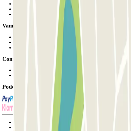
Quem somos
Como funciona
Os nossos parques de estacionamento
Vamos colaborar?
Profissionais
Fornecedor de estacionamento
Afiliados
Contacto
Contacte-nos
FAQ
Pode utilizar estes métodos de pagamento:
Termos de utilização e contratação
Condições de cancelamento