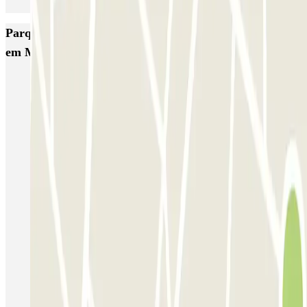
Parques de estacionamento com melhor classificação
em Marselha
Ecolowpark - Proche Aéroport Marseille Provence - Découvert
Rome
Blue Valet - Aéroport de Marseille (MRS) - Extérieur
MyValetservices2.0 - Service Voiturier - Aéroport de Marseille
Centre du pneu - Aéroport de Marseille
Service Voiturier PARKING SERVICES - Aéroport Marseille
Provence
INDIGO Paradis Mélizan
INDIGO Préfecture
INDIGO Quai d'Arenc
INDIGO République