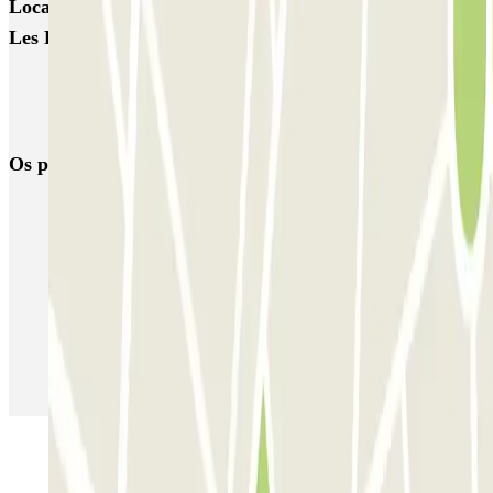
Locais e eventos interessantes próximos de INDIGO
Les Fabriques
Estacionamento perto de Gare Saint-Charles Marseille
Estacionamento perto do antigo Porto de Marselha
Os parques de estacionamento
mais reservados
Estacionamento em Porto
Estacionamento em Lisboa
Estacionamento em Veneza
Estacionamento em Sevilha
Estacionamento em Madrid
Estacionamento em Aeroporto de Adolfo Suárez Madrid–Barajas
(MAD)