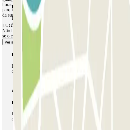
horas indicadas na sua reserva, dependendo das tarifas locais que o
Passe simples
parque de estacionamento funcionar na altura. Nestes casos, no final
da sua reserva, receberá um recibo pelo tempo extra cobrado.
Durante a sua estadia, só poderá entrar e sair do parque de
estacionamento uma vez.
LUGAR NÃO GARANTIDO NESTE ESTACIONAMENTO.
Não há prioridade de entrada, e poderá ter de aguardar ou fazer fila
se o estacionamento estiver cheio.
Ver mais
Passe multiestacionamento
Durante a sua estadia, pode utilizar toda a rede de parques
de estacionamento deste operador disponível em Parclick.
Passe ilimitado
Durante a sua estadia, pode entrar e sair do parque de
estacionamento as vezes que quiser.