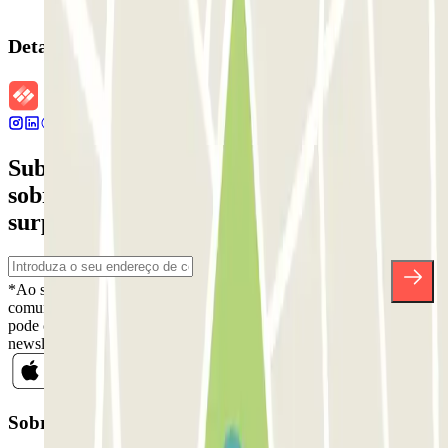
Detalhes da reserva
Subscreva a nossa newsletter e saiba mais
sobre descontos, sorteios e muitas outras
surpresas.
*Ao subscrever, aceita a nossa Política de Privacidade para receber
comunicações comerciais da Parclick. Sem qualquer obrigação,
pode cancelar a sua subscrição sempre que quiser na mesma
newsletter.
Sobre a Parclick