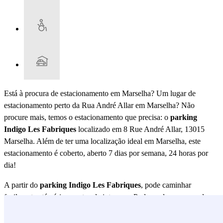
Está à procura de estacionamento em Marselha? Um lugar de
estacionamento perto da Rua André Allar em Marselha? Não
procure mais, temos o estacionamento que precisa: o
parking
Indigo Les Fabriques
localizado em 8 Rue André Allar, 13015
Marselha. Além de ter uma localização ideal em Marselha, este
estacionamento é coberto, aberto 7 dias por semana, 24 horas por
dia!
A partir do
parking Indigo Les Fabriques
, pode caminhar
facilmente até vários pontos de interesse. Pode explorar os arredores
do centro de Marselha ou visitar restaurantes nas proximidades. Por
exemplo, pode desfrutar do restaurante
Le Capo Rosso
(20 Avenue