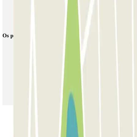
TREPI - Stazione Lambrate
San Barnaba (Tribunale)
Autosilo Diaz
Autosilo San Marco
Machiavelli
Matteotti
Os parques de estacionamento
mais reservados
Estacionamento em Porto
Estacionamento em Lisboa
Estacionamento em Veneza
Estacionamento em Sevilha
Estacionamento em Madrid
Estacionamento em Aeroporto de Adolfo Suárez Madrid–Barajas
(MAD)