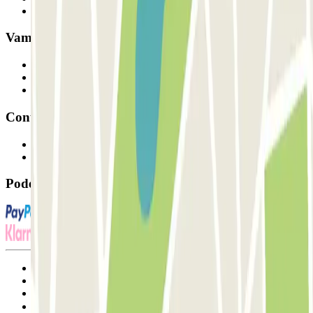
Os nossos parques de estacionamento
Vamos colaborar?
Profissionais
Fornecedor de estacionamento
Afiliados
Contacto
Contacte-nos
FAQ
Pode utilizar estes métodos de pagamento:
Termos de utilização e contratação
Condições de cancelamento
Política de cookies
Gerir cookies