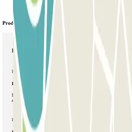
Produtos Parclick
Produtos Parclick
Passe simples
Durante a sua estadia, só poderá entrar e sair do parque de
estacionamento uma vez.