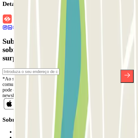
Detalhes da reserva
Subscreva a nossa newsletter e saiba mais
sobre descontos, sorteios e muitas outras
surpresas.
*Ao subscrever, aceita a nossa Política de Privacidade para receber
comunicações comerciais da Parclick. Sem qualquer obrigação,
pode cancelar a sua subscrição sempre que quiser na mesma
newsletter.
Sobre a Parclick
Quem somos
Como funciona