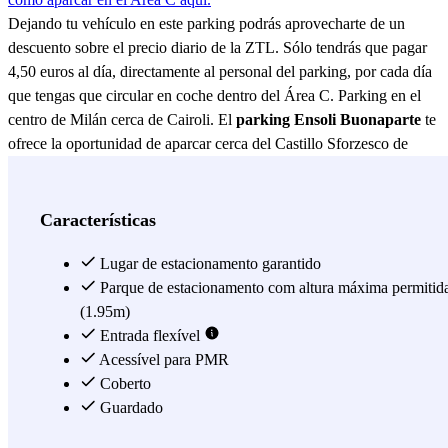
Dejando tu vehículo en este parking podrás aprovecharte de un
descuento sobre el precio diario de la ZTL. Sólo tendrás que pagar
4,50 euros al día, directamente al personal del parking, por cada día
que tengas que circular en coche dentro del Área C. Parking en el
centro de Milán cerca de Cairoli. El
parking Ensoli Buonaparte
te
ofrece la oportunidad de aparcar cerca del Castillo Sforzesco de
Milán, al cual podrás llegar en solo 5 minutos andando y detrás del
cual se abre el grande y célebre Parco Sempione, donde podrás
visitar la Triennale de Milán, la Arena Cívica y el Arco de la Paz en
Características
Corso Sempione. Además de posicionarse tan cerca de Piazza
Castello, el parking Buonaparte es ideal para aparcar en el casco
Lugar de estacionamento garantido
histórico de Milán, ya que desde el parking, a unos 10 minutos
Parque de estacionamento com altura máxima permitid
andando, podrás llegar a Via Dante, a la Piazza Cordusio, a Via
(1.95m)
Orefici, a la Piazza Mercanti, a la Piazza del Duomo (donde se sitúa
Entrada flexível
el imponente Duomo de Milán), la Galería Vittorio Emanuele, Via
Acessível para PMR
Torino, el Palacio Real, el Museo del Novecento y también el
Coberto
célebre Teatro alla Scala. En los alrededores del parking Buonaparte
Guardado
además encontrarás el Teatro dal Verme, el Museo Arqueológico de