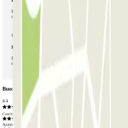
Passe multiestacionamento
Durante a sua estadia, pode utilizar toda a rede de parques
de estacionamento deste operador disponível em Parclick.
Passe ilimitado
Durante a sua estadia, pode entrar e sair do parque de
estacionamento as vezes que quiser.
Buonaparte Parking - Milano: Opiniões
4.4
Com base em 537 opiniões
Acesso