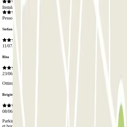
Instalações
Pessoal
Stefano
11/07/2026
Rita
23/06/2026
Ottima posizione, personale efficiente
Brigitte
08/06/2026
Parking très bien passé au centre historique de Milan. Facile d,accès
et bon accueil