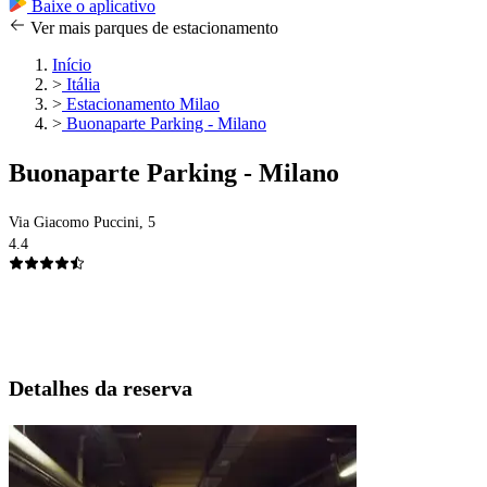
Baixe o aplicativo
Ver mais parques de estacionamento
Início
>
Itália
>
Estacionamento Milao
>
Buonaparte Parking - Milano
Buonaparte Parking - Milano
Via Giacomo Puccini, 5
4.4
Detalhes da reserva