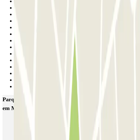
20
21
22
23
24
25
26
27
28
29
30
31
32
Seguinte
Parques de estacionamento com melhor classificação
em Milao
MUOVIAMO Senato
Garage Gian Galeazzo
Garage Paullo - Corso XXII Marzo
Washington