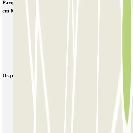
Parques de estacionamento com melhor classificação
em Milao
MUOVIAMO Senato
Garage Gian Galeazzo
Garage Paullo - Corso XXII Marzo
Washington
TREPI - Stazione Lambrate
San Barnaba (Tribunale)
Autosilo Diaz
Autosilo San Marco
Machiavelli
Matteotti
Os parques de estacionamento
mais reservados
Estacionamento em Porto
Estacionamento em Lisboa
Estacionamento em Veneza
Estacionamento em Sevilha
Estacionamento em Madrid
Estacionamento em Aeroporto de Adolfo Suárez Madrid–Barajas