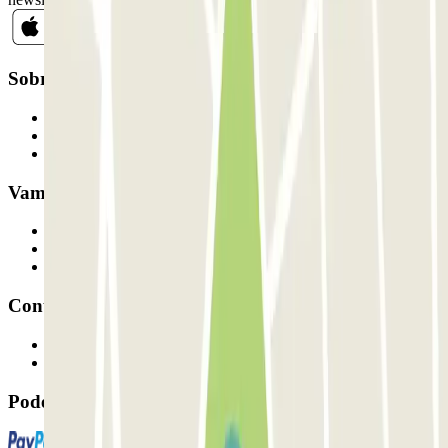
Sobre a Parclick
Quem somos
Como funciona
Os nossos parques de estacionamento
Vamos colaborar?
Profissionais
Fornecedor de estacionamento
Afiliados
Contacto
Contacte-nos
FAQ
Pode utilizar estes métodos de pagamento: