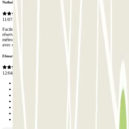
Nathalie
11/07/2026
Facile à trouver, très bon accueil et accès rapide à notre place avec la
réservation La gardienne a été très agréable, nous a guidés pour le
métro Aucun problème non plus pour repartir, bonne expérience
avec ce parking
Elmar
12/04/2026
Anterior
1
2
3
4
5
Seguinte