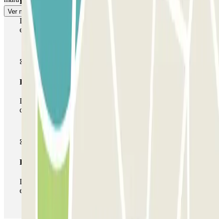
Passe simples
Ver mais
Durante a sua estadia, só poderá entrar e sair do parque de
estacionamento uma vez.
Passe multiestacionamento
Durante a sua estadia, pode utilizar toda a rede de parques
de estacionamento deste operador disponível em Parclick.
Passe ilimitado
Durante a sua estadia, pode entrar e sair do parque de
estacionamento as vezes que quiser.