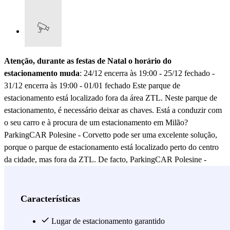
Atenção, durante as festas de Natal o horário do
estacionamento muda
: 24/12 encerra às 19:00 - 25/12 fechado -
31/12 encerra às 19:00 - 01/01 fechado Este parque de
estacionamento está localizado fora da área ZTL. Neste parque de
estacionamento, é necessário deixar as chaves. Está a conduzir com
o seu carro e à procura de um estacionamento em Milão?
ParkingCAR Polesine - Corvetto pode ser uma excelente solução,
porque o parque de estacionamento está localizado perto do centro
da cidade, mas fora da ZTL. De facto, ParkingCAR Polesine -
Corvetto está localizado a apenas 2 minutos a pé da estação de
metro M3 Corvetto em Milão e graças à proximidade do parque de
estacionamento ao metro será realmente fácil, assim como
Características
absolutamente conveniente, chegar ao centro da cidade de Milão.
De facto, a comodidade do estacionamento em Corvetto é dada pela
Lugar de estacionamento garantido