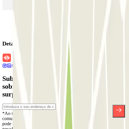
(MAD)
Detalhes da reserva
Subscreva a nossa newsletter e saiba mais
sobre descontos, sorteios e muitas outras
surpresas.
*Ao subscrever, aceita a nossa Política de Privacidade para receber
comunicações comerciais da Parclick. Sem qualquer obrigação,
pode cancelar a sua subscrição sempre que quiser na mesma
newsletter.