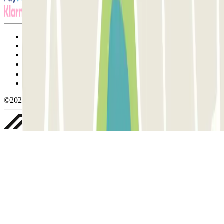
Termos de utilização e contratação
Condições de cancelamento
Política de cookies
Gerir cookies
Política de privacidade
Whistleblowing
©2026 Parclick. All rights reserved