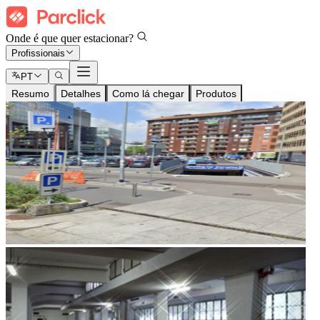
Onde é que quer estacionar?
Profissionais
PT
Resumo
Detalhes
Como lá chegar
Produtos