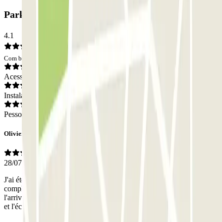
ParkingCAR Polesine - Corvetto: Opiniões
4.1
Com base em 14 opiniões
Acesso
Instalações
Pessoal
Olivier
28/07/2026
J'ai été très satisfait de trouver ce parking dans ce quartier....
compliqué. Un peu surpris de juste devoir donner mon nom à
l'arrivée. Pas de référence de réservation à fournir. Mais la propreté
et l'éclairage ne correspondent pas à la gamme de tarif