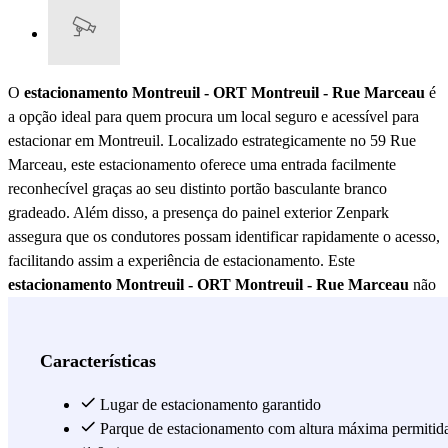
O
estacionamento Montreuil - ORT Montreuil - Rue Marceau
é
a opção ideal para quem procura um local seguro e acessível para
estacionar em Montreuil. Localizado estrategicamente no 59 Rue
Marceau, este estacionamento oferece uma entrada facilmente
reconhecível graças ao seu distinto portão basculante branco
gradeado. Além disso, a presença do painel exterior Zenpark
assegura que os condutores possam identificar rapidamente o acesso,
facilitando assim a experiência de estacionamento. Este
estacionamento Montreuil - ORT Montreuil - Rue Marceau
não
se destaca apenas pela sua localização conveniente, mas também
pela sua segurança. O design do portão e a sinalização clara
garantem que os veículos estejam protegidos em todos os momentos.
Características
A estrutura do estacionamento é pensada para oferecer tranquilidade
aos utilizadores, sabendo que os seus veículos estão num ambiente
Lugar de estacionamento garantido
seguro e bem vigiado. Além disso, o
Parque de estacionamento com altura máxima permitid
estacionamento Montreuil -