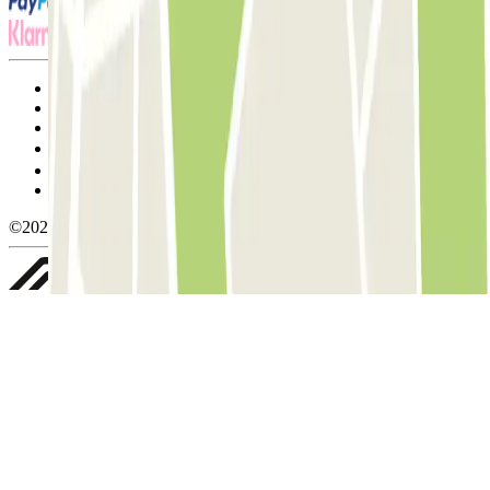
Termos de utilização e contratação
Condições de cancelamento
Política de cookies
Gerir cookies
Política de privacidade
Whistleblowing
©2026 Parclick. All rights reserved