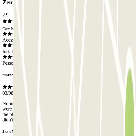
Zenpark: Opiniões
2.9
Com base em 3 opiniões
Acesso
Instalações
Pessoal
marco
03/08/2026
No information at all about the place I should park the car in. There
were multiple places with Zenpark marked in them, the operator at
the phone couldn't explain in which I should park my car. Operator
didn't speak English at all
Jean-Marc