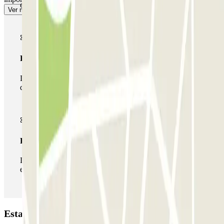
estacionamento uma vez.
Ver mais
Passe multiestacionamento
Durante a sua estadia, pode utilizar toda a rede de parques
de estacionamento deste operador disponível em Parclick.
Passe ilimitado
Durante a sua estadia, pode entrar e sair do parque de
estacionamento as vezes que quiser.
Estacionamento Rue Marceau - ORT Montreuil