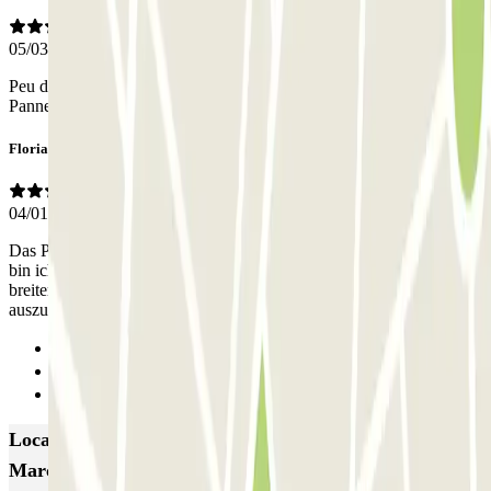
05/03/2026
Peu d’indication pour naviguer dans le parking. Peu lumineux.
Panneau d’accès peu lisible.
Florian
04/01/2026
Das Parkhaus ist sehr eng und unübersichtlich, mit einem Seat Leon
bin ich grade so in die Parklücke gekommen, mit einem etwas
breiteren Auto wäre es sehr schwierig geworden überhaupt noch
auszusteigen. Fußgänger Ausgang ist auch schwer zu finden.
Anterior
1
Seguinte
Locais e eventos interessantes próximos de Rue
Marceau - ORT Montreuil Zenpark