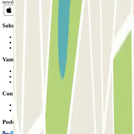
newsletter.
Sobre a Parclick
Quem somos
Como funciona
Os nossos parques de estacionamento
Vamos colaborar?
Profissionais
Fornecedor de estacionamento
Afiliados
Contacto
Contacte-nos
FAQ
Pode utilizar estes métodos de pagamento: