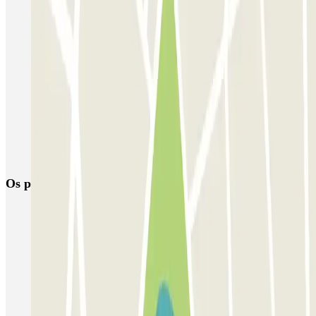
Estacionamento perto da UGC Ciné Cité Bercy Paris
Estacionamento perto da Bastilha da Ópera
Estacionamento perto da Universidade de Paris - Grands Moulins
Campus
Estacionamento perto do cinema MK2 Bibliothèque de Paris
Estacionamento perto da Estação F em Paris
Parque perto da Filarmónica de Paris
Os parques de estacionamento
mais reservados
Estacionamento em Porto
Estacionamento em Lisboa
Estacionamento em Veneza
Estacionamento em Sevilha
Estacionamento em Madrid
Estacionamento em Aeroporto de Adolfo Suárez Madrid–Barajas