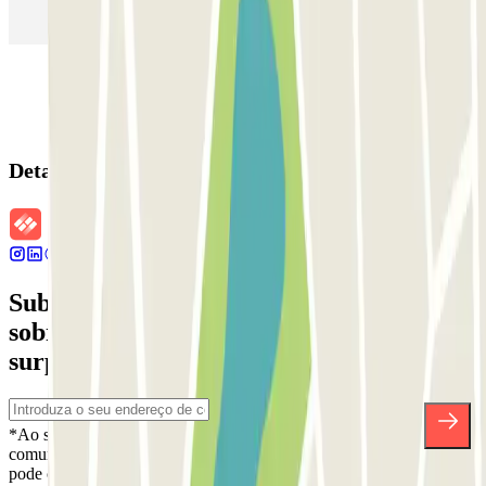
(MAD)
Detalhes da reserva
Subscreva a nossa newsletter e saiba mais
sobre descontos, sorteios e muitas outras
surpresas.
*Ao subscrever, aceita a nossa Política de Privacidade para receber
comunicações comerciais da Parclick. Sem qualquer obrigação,
pode cancelar a sua subscrição sempre que quiser na mesma