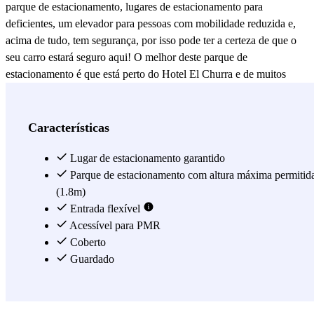
parque de estacionamento, lugares de estacionamento para
deficientes, um elevador para pessoas com mobilidade reduzida e,
acima de tudo, tem segurança, por isso pode ter a certeza de que o
seu carro estará seguro aqui! O melhor deste parque de
estacionamento é que está perto do Hotel El Churra e de muitos
restaurantes como o Urban Burrito Bar, Restaurante Boxperience,
Restaurante Meson Pepe, Restaurante El Churra, e mesmo em frente
está o supermercado Mercadona se precisar de fazer as suas
Características
compras. Se está preocupado com os transportes públicos, não se
preocupe! Muito perto do parque de estacionamento do Hospital
Lugar de estacionamento garantido
Morales Meseguer - Urgências, encontrará a linha de autocarro 50, e
Parque de estacionamento com altura máxima permitid
muito perto está também a Plaza Circular onde encontrará as
(1.8m)
paragens de autocarro 1, 22, 26, 29, 30, 31, 32 e 50. O que está à
Entrada flexível
espera? Reserve hoje com Parclick para encontrar estacionamento
Acessível para PMR
de forma rápida e fácil!
Coberto
Guardado
Ver mais