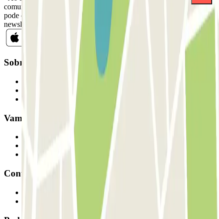
comunicações comerciais da Parclick. Sem qualquer obrigação,
pode cancelar a sua subscrição sempre que quiser na mesma
newsletter.
Sobre a Parclick
Quem somos
Como funciona
Os nossos parques de estacionamento
Vamos colaborar?
Profissionais
Fornecedor de estacionamento
Afiliados
Contacto
Contacte-nos
FAQ