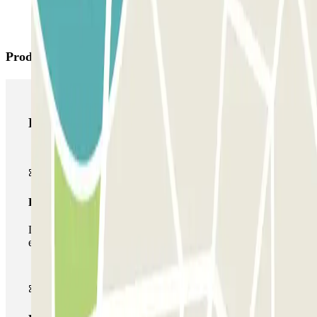
Produtos Parclick
Produtos Parclick
Passe simples
Durante a sua estadia, só poderá entrar e sair do parque de
estacionamento uma vez.