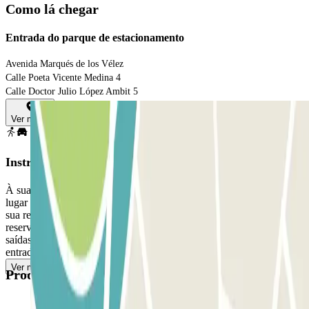
Como lá chegar
Entrada do parque de estacionamento
Avenida Marqués de los Vélez
Calle Poeta Vicente Medina 4
Calle Doctor Julio López Ambit 5
Ver mapa
Instruções
À sua entrada, leve um bilhete na barreira, estacione em qualquer
lugar de estacionamento disponível, vá até à bilheteira para validar a
sua reserva. Na sua saída: Dirija-se à bilheteira para validar a sua
reserva de parclick. Se o seu passe permitir múltiplas entradas e
saídas: Repita o processo de validação da reserva acima em cada
entrada.
Ver mais
Produtos disponíveis