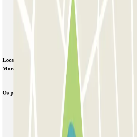
SABA Estación Murcia
Hotel Nelva
APK2 Universidad
APK2 Santoña
Hospital Reina Sofia - Público
Hospital Morales Meseguer - Urgencias
Libertad - New Capital 2000
Centrofama - New Capital 2000
Locais e eventos interessantes próximos de Hospital
Morales Meseguer - Urgencias
Aeroporto Internacional da Região de Múrcia (AIRM)
Os parques de estacionamento
mais reservados
Estacionamento em Porto
Estacionamento em Lisboa
Estacionamento em Veneza
Estacionamento em Sevilha
Estacionamento em Madrid