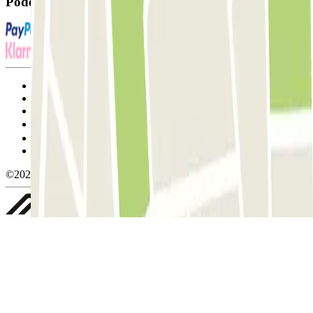
Pode utilizar estes métodos de pagamento:
Termos de utilização e contratação
Condições de cancelamento
Política de cookies
Gerir cookies
Política de privacidade
Whistleblowing
©2026 Parclick. All rights reserved