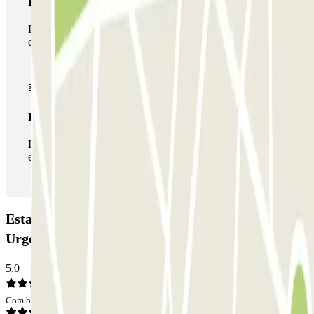
Passe multiestacionamento
Durante a sua estadia, pode utilizar toda a rede de parques
de estacionamento deste operador disponível em Parclick.
Passe ilimitado
Durante a sua estadia, pode entrar e sair do parque de
estacionamento as vezes que quiser.
Estacionamento Hospital Morales Meseguer -
Urgencias: Opiniões
5.0
Com base em 1 opiniões