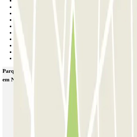
22
23
24
25
26
27
28
29
30
Seguinte
Parques de estacionamento com melhor classificação
em Napoles
Supergarage Napoli
Garage Scarpato - Shuttle - Aeroporto di Napoli
QUICK Parking Napoli - Piazza Nazionale - Stazione Centrale
Porta di Massa Napoli QUICK
GEPARK Morghen