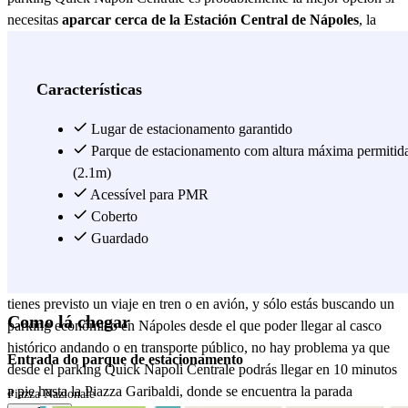
necesitas
aparcar cerca de la Estación Central de Nápoles
, la
principal estación de trenes de la ciudad, a tan solo solo 1 km de
distancia. El parking Quick Napoli Centrale está abierto las 24
horas, así que no tendrás que preocuparte del horario de llegada o de
Características
salida de tu tren, ni por la seguridad de tu vehículo ya que estará
protegido gracias a la continua videovigilancia del parking. Otra
Lugar de estacionamento garantido
razón que hace del parking Quick Napoli Centrale la mejor
Parque de estacionamento com altura máxima permitid
alternativa para
(2.1m)
aparcar cerca de la Estación de Napoli Centrale
,
es el
servicio gratis de lanzadera desde y hasta la estación.
Acessível para PMR
La
lanzadera sale cada 15 minutos y el servicio está activo de lunes a
Coberto
domingo desde las 10.00 a las 18.00. Sin embargo ten en cuenta que
Guardado
los lunes el servicio se suspende entre las 12.00 y las 13.00 para
llevar a cabo el mantenimiento y la limpieza de los autobuses. Si no
tienes previsto un viaje en tren o en avión, y sólo estás buscando un
Como lá chegar
parking económico en Nápoles desde el que poder llegar al casco
histórico andando o en transporte público, no hay problema ya que
Entrada do parque de estacionamento
desde el parking Quick Napoli Centrale podrás llegar en 10 minutos
a pie hasta la Piazza Garibaldi, donde se encuentra la parada
Piazza Nazionale