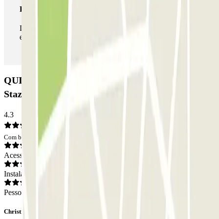
Passe ilimitado
Durante a sua estadia, pode entrar e sair do parque de
estacionamento as vezes que quiser.
QUICK Parking Napoli - Piazza Nazionale -
Stazione Centrale: Opiniões
4.3
Com base em 155 opiniões
Acesso
Instalações
Pessoal
Christian