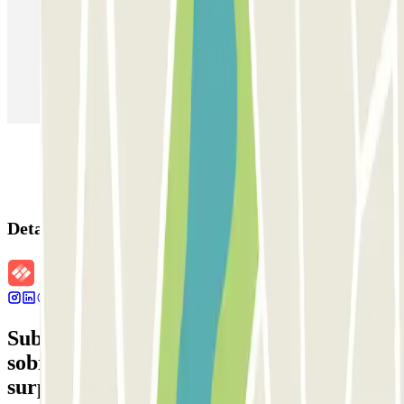
Estacionamento em Madrid
Estacionamento em Aeroporto de Adolfo Suárez Madrid–Barajas
(MAD)
Detalhes da reserva
Subscreva a nossa newsletter e saiba mais
sobre descontos, sorteios e muitas outras
surpresas.