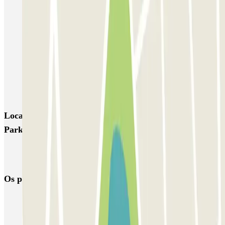
GEPARK Cacciottoli
Autorimessa Travaglione - Stazione di Napoli Piazza Amedeo
Napoli Parking - Shuttle - Aeroporto di Napoli - Scoperto
Zeus - Stazione di Pompei Scavi - Villa dei Misteri
Autoparcheggio KING - Via Gianturco
Locais e eventos interessantes próximos de QUICK
Parking Napoli - Piazza Nazionale - Stazione Centrale
Parque de estacionamento em Aeroporto de Nápoles - Capodichino
- Ugo Niutta (NAP)
Os parques de estacionamento
mais reservados
Estacionamento em Porto
Estacionamento em Lisboa
Estacionamento em Veneza
Estacionamento em Sevilha