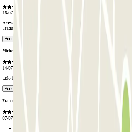
16/07/2026
Acesso a pé do exterior não visível. É preciso entrar pela rampa
-
Traduzido com IA
Ver original
Michele
14/07/2026
tudo bom,
- Traduzido com IA
Ver original
Francesca
07/07/2026
Anterior