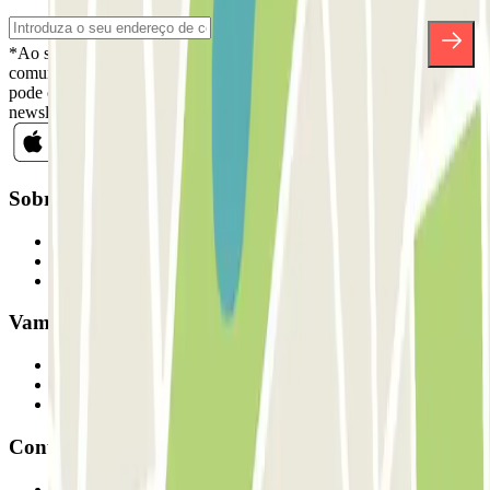
*Ao subscrever, aceita a nossa Política de Privacidade para receber
comunicações comerciais da Parclick. Sem qualquer obrigação,
pode cancelar a sua subscrição sempre que quiser na mesma
newsletter.
Sobre a Parclick
Quem somos
Como funciona
Os nossos parques de estacionamento
Vamos colaborar?
Profissionais
Fornecedor de estacionamento
Afiliados
Contacto
Contacte-nos