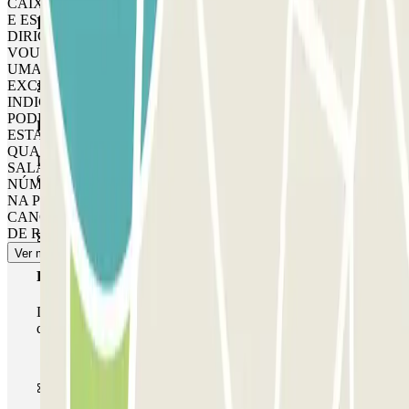
CAIXA AUTOMÁTICA NO NÍVEL -1 (ÁREA DO ELEVADOR
E ESCADAS) PARA PAGAR A DIFERENÇA ANTES DE SE
Produtos Parclick
DIRIGIR PARA AS CANCELAS DE SAÍDA. ESTE
VOUCHER É VÁLIDO APENAS PARA UMA ENTRADA E
UMA SAÍDA DO ESTACIONAMENTO E PODE SER USADO
EXCLUSIVAMENTE NAS DATAS E HORÁRIOS
INDICADOS NO VOUCHER DE RESERVA. O PESSOAL
PODE NÃO ESTAR FISICAMENTE PRESENTE NO
Passe simples
ESTACIONAMENTO. EM CASO DE NECESSIDADE OU
QUALQUER PROBLEMA, CONTATE UM OPERADOR DA
Durante a sua estadia, só poderá entrar e sair do parque de
SALA DE CONTROLE, DISPONÍVEL 24H POR DIA, PELO
estacionamento uma vez.
NÚMERO: +3908119130139. SE NÃO HOUVER RESPOSTA
NA PRIMEIRA TENTATIVA, LIGUE NOVAMENTE.
CANCELAMENTO: CONSULTE AS CONDIÇÕES ANEXAS
DE REEMBOLSO E CANCELAMENTO.
Ver mais
Passe multiestacionamento
Durante a sua estadia, pode utilizar toda a rede de parques
de estacionamento deste operador disponível em Parclick.