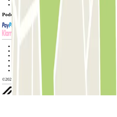
FAQ
Pode utilizar estes métodos de pagamento:
Termos de utilização e contratação
Condições de cancelamento
Política de cookies
Gerir cookies
Política de privacidade
Whistleblowing
©2026 Parclick. All rights reserved