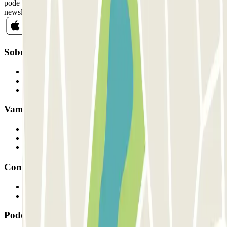
pode cancelar a sua subscrição sempre que quiser na mesma
newsletter.
Sobre a Parclick
Quem somos
Como funciona
Os nossos parques de estacionamento
Vamos colaborar?
Profissionais
Fornecedor de estacionamento
Afiliados
Contacto
Contacte-nos
FAQ
Pode utilizar estes métodos de pagamento: