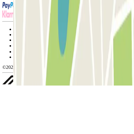
Termos de utilização e contratação
Condições de cancelamento
Política de cookies
Gerir cookies
Política de privacidade
Whistleblowing
©2026 Parclick. All rights reserved