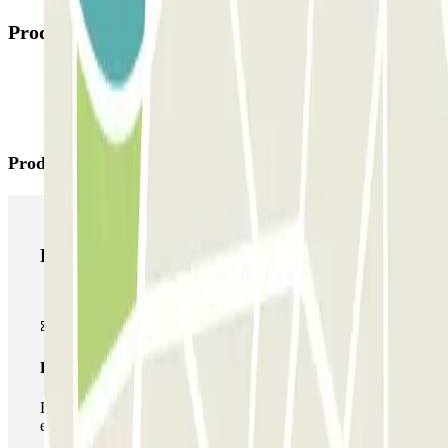
Produtos disponíveis
Produtos Parclick
Produtos Parclick
Passe simples
Durante a sua estadia, só poderá entrar e sair do parque de
estacionamento uma vez.