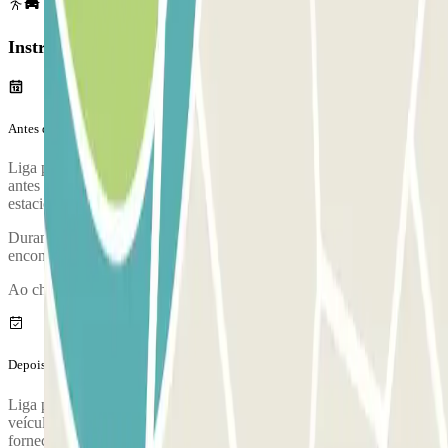
Instruções
Antes da tua viagem
Liga para o parque de estacionamento aproximadamente 15 minutos
antes de chegares ao aeroporto. O número de telefone do parque de
estacionamento será fornecido assim que tiveres finalizado a reserva.
Durante a chamada, um funcionário irá confirmar-te o ponto de
encontro.
Ao chegares, irá realizar-se uma inspeção do teu veículo.
Depois da tua viagem
Liga para o parque de estacionamento para solicitares a entrega do
veículo. O número de telefone do parque de estacionamento será
fornecido assim que concluíres a reserva.