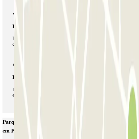
Passe multiestacionamento
Durante a sua estadia, pode utilizar toda a rede de parques
de estacionamento deste operador disponível em Parclick.
Passe ilimitado
Durante a sua estadia, pode entrar e sair do parque de
estacionamento as vezes que quiser.
Parques de estacionamento com melhor classificação
em Palma de Maiorca