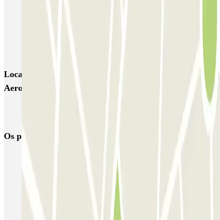
SABA Sa Gerreria
AENA Aeropuerto de Palma de Mallorca - General
AENA Aeropuerto de Palma de Mallorca - Preferente
Locais e eventos interessantes próximos de AENA
Aeropuerto de Palma de Mallorca - VIP
Reservar parque de estacionamento em Aeroporto de Palma de
Maiorca-Son Sant Joan (PMI)
Os parques de estacionamento
mais reservados
Estacionamento em Porto
Estacionamento em Lisboa
Estacionamento em Veneza
Estacionamento em Sevilha
Estacionamento em Madrid
Estacionamento em Aeroporto de Adolfo Suárez Madrid–Barajas