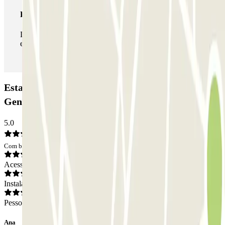
Passe ilimitado
Durante a sua estadia, pode entrar e sair do parque de
estacionamento as vezes que quiser.
Estacionamento AENA Aeropuerto de Pamplona -
General: Opiniões
5.0
Com base em 1 opiniões
Acesso
Instalações
Pessoal
Ana