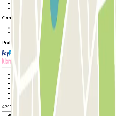
Fornecedor de estacionamento
Afiliados
Contacto
Contacte-nos
FAQ
Pode utilizar estes métodos de pagamento:
Termos de utilização e contratação
Condições de cancelamento
Política de cookies
Gerir cookies
Política de privacidade
Whistleblowing
©2026 Parclick. All rights reserved