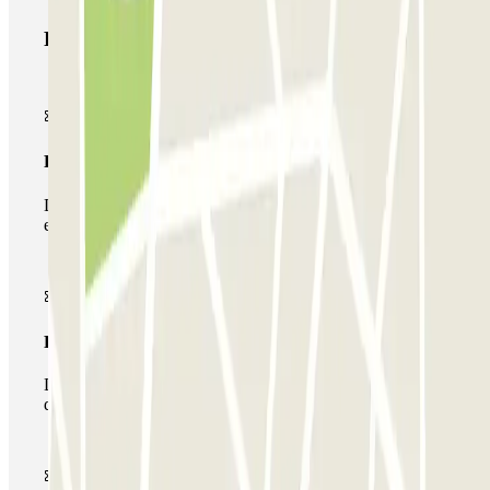
Produtos Parclick
Passe simples
Durante a sua estadia, só poderá entrar e sair do parque de
estacionamento uma vez.
Passe multiestacionamento
Durante a sua estadia, pode utilizar toda a rede de parques
de estacionamento deste operador disponível em Parclick.