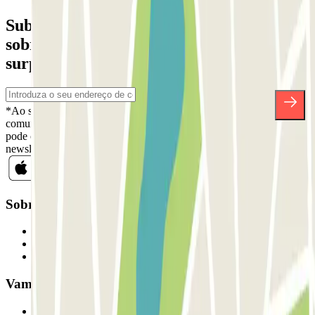
Subscreva a nossa newsletter e saiba mais
sobre descontos, sorteios e muitas outras
surpresas.
*Ao subscrever, aceita a nossa Política de Privacidade para receber
comunicações comerciais da Parclick. Sem qualquer obrigação,
pode cancelar a sua subscrição sempre que quiser na mesma
newsletter.
Sobre a Parclick
Quem somos
Como funciona
Os nossos parques de estacionamento
Vamos colaborar?
Profissionais