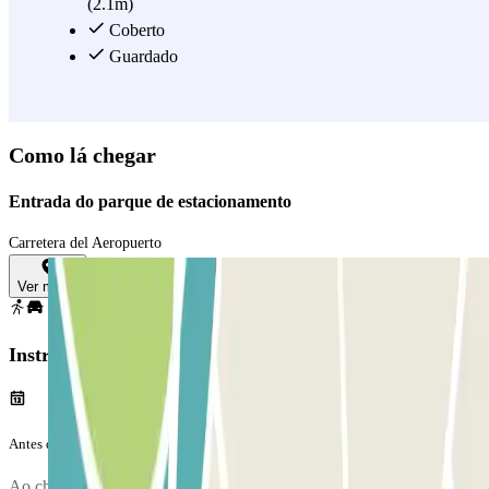
General del Aeropuerto de Pamplona, a sus económicas tarifas, y al
(2.1m)
gran número de plazas de aparcamiento cubiertas que ofrece.
Coberto
Guardado
Ver mais
Como lá chegar
Entrada do parque de estacionamento
Carretera del Aeropuerto
Ver mapa
Instruções
Antes da tua viagem
Ao chegares ao parque de estacionamento, para entrares,