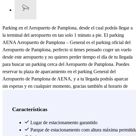
Parking en el Aeropuerto de Pamplona, desde el cual podrás llegar a
la terminal del aeropuerto en tan solo 1 minuto a pie. El parking
AENA Aeropuerto de Pamplona – General es el parking oficial del
Aeropuerto de Pamplona, perfecto si tienes pensado coger un vuelo
desde este aeropuerto y no quieres perder tiempo el día de tu llegada
para buscar un parking cerca del Aeropuerto de Pamplona. Puedes
reservar tu plaza de aparcamiento en el parking General del
Aeropuerto de Pamplona de AENA, y a tu llegada podrás aparcar
sin esperas y en cualquier momento, gracias también al horario de
apertura de 24 horas del parking General de AENA del Aeropuerto
de Pamplona. Este parking oficial del Aeropuerto de Pamplona
garantiza la mayor comodidad y seguridad para tu vehículo, gracias
Características
a un sistema de video vigilancia activo 24 horas, para que puedas
dejar tu coche y disfrutar de tu viaje. Aparcar cerca del Aeropuerto
Lugar de estacionamento garantido
de Pamplona nunca ha sido tan fácil gracias al parking AENA
Parque de estacionamento com altura máxima permitid