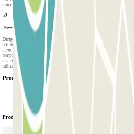
entry.method.aena
Depois da tua viagem
Dirige-te ao posto de controlo (ou caixa automática) para validades
o bilhete que recolheste à entrada.
Localização do posto de
atendimento ao cliente:
Apenas perante o caso de teres superado o
tempo da tua reserva é que deverás pagar a diferença no parque de
estacionamento. De seguida, conduz até à saída com o teu veículo e
utiliza este bilhete para abrir a cancela.
Produtos disponíveis
Produtos Parclick