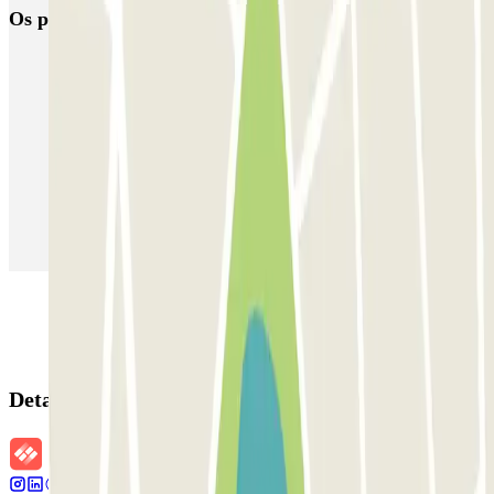
Os parques de estacionamento
mais reservados
Estacionamento em Porto
Estacionamento em Lisboa
Estacionamento em Veneza
Estacionamento em Sevilha
Estacionamento em Madrid
Estacionamento em Aeroporto de Adolfo Suárez Madrid–Barajas
(MAD)
Detalhes da reserva