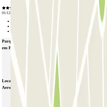
01/12/2025
Anterior
1
Seguinte
Parques de estacionamento com melhor classificação
em Pamplona
SABA Plaza del Castillo
COPARK Hospital San Juan de Dios Pamplona
Audiencia
Locais e eventos interessantes próximos de AENA
Aeropuerto de Pamplona - General
Reservar parque de estacionamento em Aeroporto de Pamplona
(PNA)