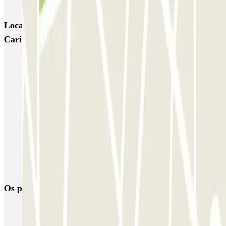
Garage d'Abbeville - Gare du Nord
Locais e eventos interessantes próximos de Corentin
Cariou - Flandre Zenpark
Estacionamento perto da Cité des Sciences et de l’Industrie
Parque perto da Filarmónica de Paris
Estacionamento perto do Boulevard Magenta em Paris
Estacionamento perto da Gaîté Lyrique
Centro Aquático de Paris
Estacionamento perto da Place de la Bourse
Estacionamento perto da Rua La Fayette
Os parques de estacionamento
mais reservados
Estacionamento em Porto
Estacionamento em Lisboa