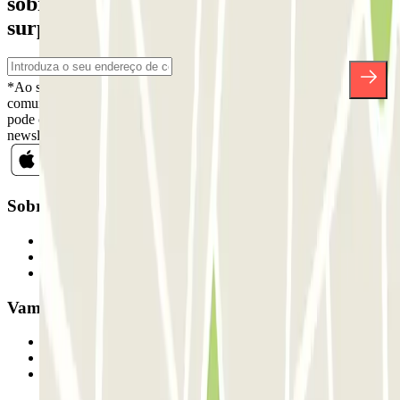
sobre descontos, sorteios e muitas outras
surpresas.
*Ao subscrever, aceita a nossa Política de Privacidade para receber
comunicações comerciais da Parclick. Sem qualquer obrigação,
pode cancelar a sua subscrição sempre que quiser na mesma
newsletter.
Sobre a Parclick
Quem somos
Como funciona
Os nossos parques de estacionamento
Vamos colaborar?
Profissionais
Fornecedor de estacionamento
Afiliados