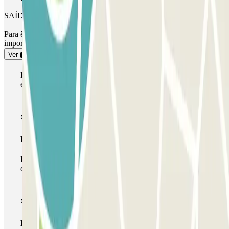
SAÍDA PARA PEÕES
Para o acesso pedonal, consulte a nossa secção "Informações
importantes".
Ver mais
Passe simples
Durante a sua estadia, só poderá entrar e sair do parque de
estacionamento uma vez.
Passe multiestacionamento
Durante a sua estadia, pode utilizar toda a rede de parques
de estacionamento deste operador disponível em Parclick.
Passe ilimitado