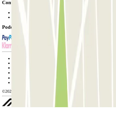
Contacto
Contacte-nos
FAQ
Pode utilizar estes métodos de pagamento:
Termos de utilização e contratação
Condições de cancelamento
Política de cookies
Gerir cookies
Política de privacidade
Whistleblowing
©2026 Parclick. All rights reserved