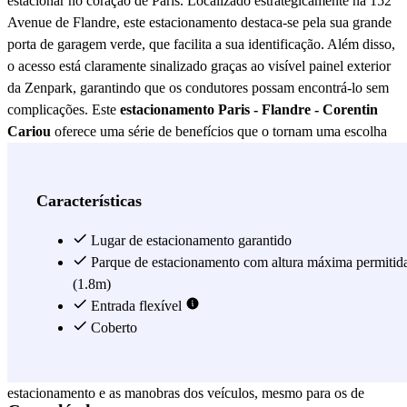
estacionar no coração de Paris. Localizado estrategicamente na 152
Avenue de Flandre, este estacionamento destaca-se pela sua grande
porta de garagem verde, que facilita a sua identificação. Além disso,
o acesso está claramente sinalizado graças ao visível painel exterior
da Zenpark, garantindo que os condutores possam encontrá-lo sem
complicações. Este
estacionamento Paris - Flandre - Corentin
Cariou
oferece uma série de benefícios que o tornam uma escolha
preferida para residentes e visitantes da cidade. A sua localização
central permite um fácil acesso às principais atrações de Paris, bem
como a uma variedade de opções de transporte público. Isto é
Características
especialmente conveniente para aqueles que desejam explorar a
cidade sem se preocuparem com o tráfego ou as restrições de
Lugar de estacionamento garantido
estacionamento nas ruas. A segurança é uma prioridade no
Parque de estacionamento com altura máxima permitid
estacionamento Paris - Flandre - Corentin Cariou
(1.8m)
. Equipado
com sistemas de vigilância modernos, os utilizadores podem ficar
Entrada flexível
tranquilos sabendo que os seus veículos estão protegidos em todos
Coberto
os momentos. Além disso, o design do estacionamento foi pensado
para oferecer conforto, com amplos espaços que facilitam o
estacionamento e as manobras dos veículos, mesmo para os de