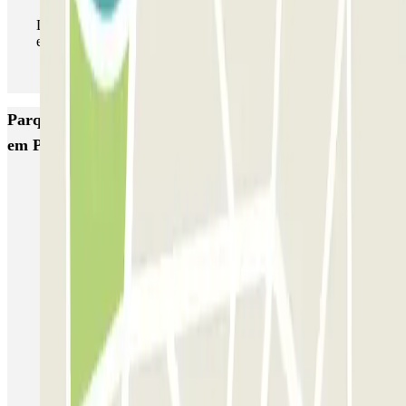
Durante a sua estadia, pode entrar e sair do parque de
estacionamento as vezes que quiser.
Parques de estacionamento com melhor classificação
em Paris
Bastille - Saint-Antoine
Beaubourg Centre Pompidou
Parkélis Lefebvre
Gare Maine Montparnasse
Forum des Halles-Rambuteau
SAEMES Méditerranée Gare de Lyon
SAEMES Goutte d'Or - Gare du Nord
Bercy - Arena - Gare de Lyon
Pullman Tour Eiffel