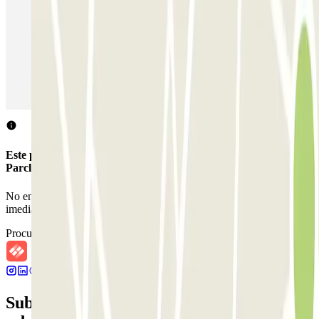
Estacionamento em Veneza
Estacionamento em Sevilha
Estacionamento em Madrid
Estacionamento em Aeroporto de Adolfo Suárez Madrid–Barajas
(MAD)
Este parque de estacionamento não aceita reservas através da
Parclick.
No entanto, podes reservar um dos parques de estacionamento nas
imediações.
Procurar parques de estacionamento nas proximidades
Subscreva a nossa newsletter e saiba mais