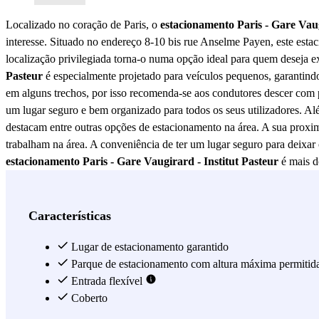
Localizado no coração de Paris, o
estacionamento Paris - Gare Vaug
interesse. Situado no endereço 8-10 bis rue Anselme Payen, este estac
localização privilegiada torna-o numa opção ideal para quem deseja e
Pasteur
é especialmente projetado para veículos pequenos, garantind
em alguns trechos, por isso recomenda-se aos condutores descer com p
um lugar seguro e bem organizado para todos os seus utilizadores. Alé
destacam entre outras opções de estacionamento na área. A sua proximi
trabalham na área. A conveniência de ter um lugar seguro para deixar
estacionamento Paris - Gare Vaugirard - Institut Pasteur
é mais do
necessidades dos condutores em Paris. Quer esteja de visita por negóc
que a cidade tem para oferecer sem preocupações.
Ver mais
Características
Lugar de estacionamento garantido
Parque de estacionamento com altura máxima permitid
Entrada flexível
Coberto