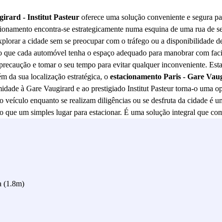
irard - Institut Pasteur
oferece uma solução conveniente e segura par
ionamento encontra-se estrategicamente numa esquina de uma rua de sent
xplorar a cidade sem se preocupar com o tráfego ou a disponibilidade 
o que cada automóvel tenha o espaço adequado para manobrar com facili
recaução e tomar o seu tempo para evitar qualquer inconveniente. Esta 
m da sua localização estratégica, o
estacionamento Paris - Gare Vaugi
dade à Gare Vaugirard e ao prestigiado Institut Pasteur torna-o uma op
 o veículo enquanto se realizam diligências ou se desfruta da cidade é 
 que um simples lugar para estacionar. É uma solução integral que comb
ios ou lazer, este estacionamento oferece-lhe a tranquilidade de saber q
a (1.8m)