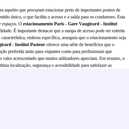
a aqueles que procuram estacionar perto de importantes pontos de
ido único, o que facilita o acesso e a saída para os condutores. Esta
de espaços. O
estacionamento Paris - Gare Vaugirard - Institut
dade. É importante destacar que a rampa de acesso pode ser estreita
característica, embora específica, assegura que o estacionamento seja
rard - Institut Pasteur
oferece uma série de benefícios que o
ção preferida tanto para viajantes como para profissionais que
um valor acrescentado que muitos utilizadores apreciam. Em resumo, o
ina localização, segurança e acessibilidade para satisfazer as
ue o seu veículo está em boas mãos, permitindo-lhe desfrutar de tudo o