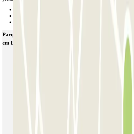
Anterior
1
Seguinte
Parques de estacionamento com melhor classificação
em Paris
Bastille - Saint-Antoine
Beaubourg Centre Pompidou
Parkélis Lefebvre
Gare Maine Montparnasse
Forum des Halles-Rambuteau
SAEMES Méditerranée Gare de Lyon
SAEMES Goutte d'Or - Gare du Nord
Bercy - Arena - Gare de Lyon
Pullman Tour Eiffel
Garage d'Abbeville - Gare du Nord