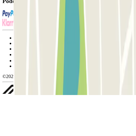
Pode utilizar estes métodos de pagamento:
Termos de utilização e contratação
Condições de cancelamento
Política de cookies
Gerir cookies
Política de privacidade
Whistleblowing
©2026 Parclick. All rights reserved