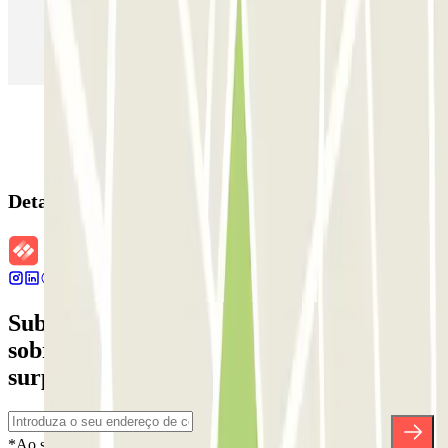
Estacionamento em Aeroporto de Adolfo Suárez Madrid–Barajas
(MAD)
Detalhes da reserva
Subscreva a nossa newsletter e saiba mais
sobre descontos, sorteios e muitas outras
surpresas.
*Ao subscrever, aceita a nossa Política de Privacidade para receber