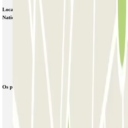
Locais e eventos interessantes próximos de Montgallet -
Nation Zenpark
Estacionamento perto da UGC Ciné Cité Bercy Paris
Estacionamento perto da Bastilha da Ópera
Estacionamento perto do cinema MK2 Bibliothèque de Paris
Estacionamento perto da Estação F em Paris
Estacionamento perto da Universidade de Paris - Grands Moulins
Campus
Os parques de estacionamento
mais reservados
Estacionamento em Porto
Estacionamento em Lisboa
Estacionamento em Veneza
Estacionamento em Sevilha
Estacionamento em Madrid