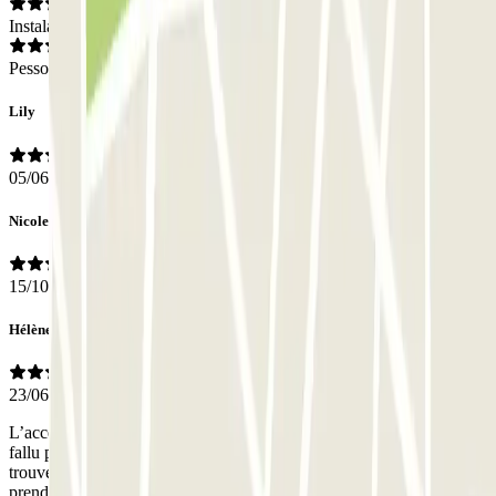
Instalações
Pessoal
Lily
05/06/2026
Nicole
15/10/2025
Hélène
23/06/2025
L’accès pieton pour rentrer dans le parking ne s’est pas ouvert. Il a
fallu passer dans le portail des voitures. Pas d’indication pour
trouver la sortie en voiture. Pas d’indication sur le numéro de place à
prendre. Pas vu de personnel. Parking propre.