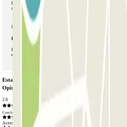
Durante a sua estadia, pode utilizar toda a rede de parques
de estacionamento deste operador disponível em Parclick.
Passe ilimitado
Durante a sua estadia, pode entrar e sair do parque de
estacionamento as vezes que quiser.
Estacionamento Montgallet - Nation Zenpark:
Opiniões
2.6
Com base em 3 opiniões
Acesso