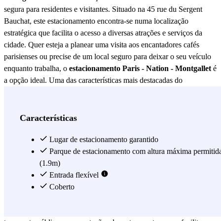
segura para residentes e visitantes. Situado na 45 rue du Sergent
Bauchat, este estacionamento encontra-se numa localização
estratégica que facilita o acesso a diversas atrações e serviços da
cidade. Quer esteja a planear uma visita aos encantadores cafés
parisienses ou precise de um local seguro para deixar o seu veículo
enquanto trabalha, o
estacionamento Paris - Nation - Montgallet
é
a opção ideal. Uma das características mais destacadas do
estacionamento Paris - Nation - Montgallet
é a sua segurança.
Equipado com um sistema de vigilância 24 horas, este
estacionamento garante a proteção do seu veículo em todos os
Características
momentos. Além disso, conta com pessoal de segurança treinado
que realiza rondas periódicas para assegurar que tudo está em
Lugar de estacionamento garantido
ordem. Esta atenção ao detalhe proporciona tranquilidade aos
Parque de estacionamento com altura máxima permitid
utilizadores, sabendo que o seu veículo está em boas mãos. O
(1.9m)
estacionamento Paris - Nation - Montgallet
Entrada flexível
também se destaca
pela sua acessibilidade. Com amplas vagas de estacionamento, é
Coberto
adequado para todo o tipo de veículos, desde carros compactos até
SUVs. Além disso, a sua localização próxima às principais vias de