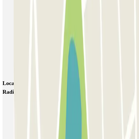
Parkélis Lefebvre
Gare Maine Montparnasse
Forum des Halles-Rambuteau
SAEMES Méditerranée Gare de Lyon
SAEMES Goutte d'Or - Gare du Nord
Bercy - Arena - Gare de Lyon
Pullman Tour Eiffel
Garage d'Abbeville - Gare du Nord
Locais e eventos interessantes próximos de INDIGO
Radio France
Estacionamento perto do Hôpital Sainte Périne
Estacionamento perto do Hospital George Pompidou
Estacionamento perto da Escola Militar
Estacionamento perto do Pont de l'Alma em Paris