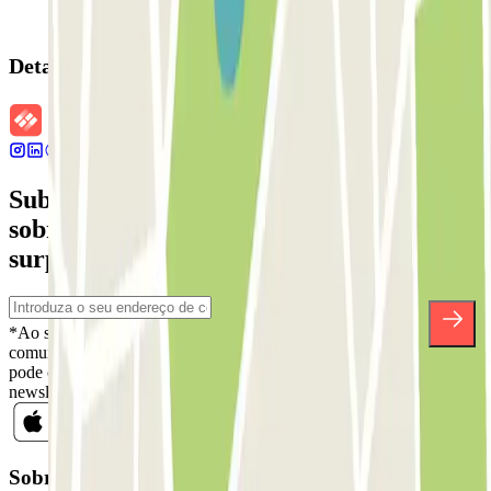
Detalhes da reserva
Subscreva a nossa newsletter e saiba mais
sobre descontos, sorteios e muitas outras
surpresas.
*Ao subscrever, aceita a nossa Política de Privacidade para receber
comunicações comerciais da Parclick. Sem qualquer obrigação,
pode cancelar a sua subscrição sempre que quiser na mesma
newsletter.
Sobre a Parclick