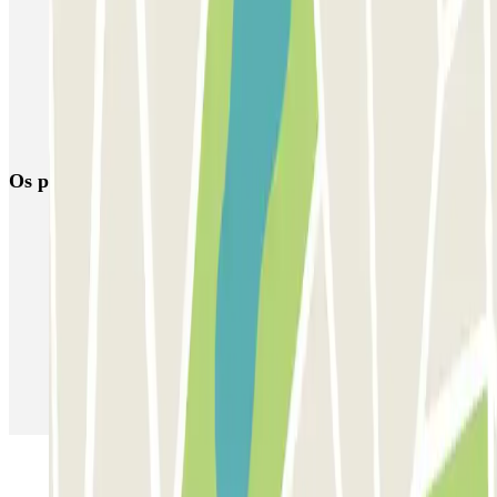
Estacionamento perto de Porte Dauphine
Estacionamento perto do Crazy Horse
Estacionamento perto do Arco do Triunfo - Place de l'Etoile
Charles de Gaulle
Os parques de estacionamento
mais reservados
Estacionamento em Porto
Estacionamento em Lisboa
Estacionamento em Veneza
Estacionamento em Sevilha
Estacionamento em Madrid
Estacionamento em Aeroporto de Adolfo Suárez Madrid–Barajas
(MAD)