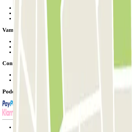
Quem somos
Como funciona
Os nossos parques de estacionamento
Vamos colaborar?
Profissionais
Fornecedor de estacionamento
Afiliados
Contacto
Contacte-nos
FAQ
Pode utilizar estes métodos de pagamento:
Termos de utilização e contratação