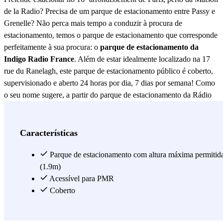
de la Radio? Precisa de um parque de estacionamento entre Passy e
Grenelle? Não perca mais tempo a conduzir à procura de
estacionamento, temos o parque de estacionamento que corresponde
perfeitamente à sua procura: o
parque de estacionamento da
Indigo Radio France
. Além de estar idealmente localizado na 17
rue du Ranelagh, este parque de estacionamento público é coberto,
supervisionado e aberto 24 horas por dia, 7 dias por semana! Como
o seu nome sugere, a partir do parque de estacionamento da Rádio
França, só precisará de caminhar 4 minutos para chegar à Maison de
la Radio - Radio France! Está a visitar a bela cidade de Paris durante
alguns dias e a alojar-se num dos seguintes hotéis : o Hotel Eiffel
Características
Kennedy (12 Rue de Boulainvilliers), o Hotel Sourire Boutique
Particulier (29 Rue des Marronniers), o Studio ale (28 Avenue de
Parque de estacionamento com altura máxima permitid
Lamballe), o Hotel TROCADÉRO LA TOUR Best Western
(1.9m)
Premier (5bis Rue Massenet), o Hôtel Félicien (21 rue Félicien
Acessível para PMR
David), o YOOMA Urban Lodge (51 Quai de Grenelle), o Novotel
Coberto
Tour Eiffel Hotel (61 Quai de Grenelle), ou o Hôtel Beauséjour
Ranelagh (99 rue du Ranelagh)? Reserve o seu lugar de