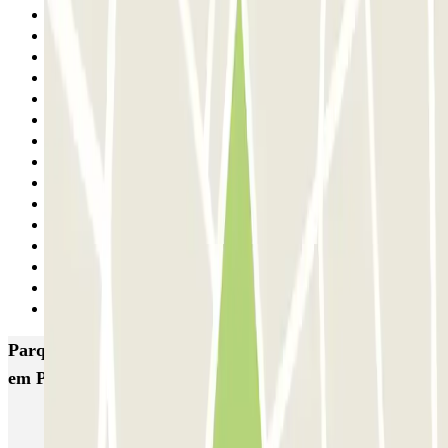
21
22
23
24
25
26
27
28
29
30
31
32
33
34
Seguinte
Parques de estacionamento com melhor classificação
em Paris
Bastille - Saint-Antoine
Beaubourg Centre Pompidou