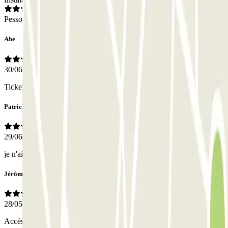
Pessoal
Abe
30/06/2026
Ticket werkte niet
Patrick
29/06/2026
je n'ai eu besoin de personne
Jérôme
28/05/2026
Accès facile et très propre